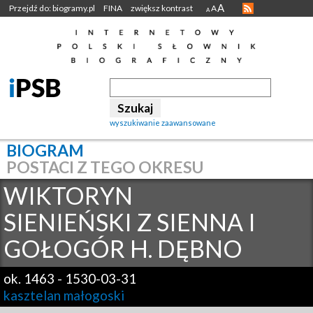
A
Przejdź do: biogramy.pl
FINA
zwiększ kontrast
A
A
wyszukiwanie zaawansowane
BIOGRAM
POSTACI Z TEGO OKRESU
WIKTORYN
SIENIEŃSKI Z SIENNA I
GOŁOGÓR H. DĘBNO
ok. 1463
-
1530-03-31
kasztelan małogoski