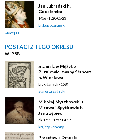
Jan Lubrański h.
Godziemba
1456 - 1520-05-23
biskup poznański
więcej
POSTACI Z TEGO OKRESU
W
i
PSB
Stanisław Mężyk z
Putniowic, zwany Słabosz,
h. Wieniawa
brak danych - 1584
starosta sądecki
Mikołaj Myszkowski z
Mirowa i Spytkowic h.
Jastrzębiec
ok. 1511 - 1557-04-17
krajczy koronny
Przecław z Dmosic