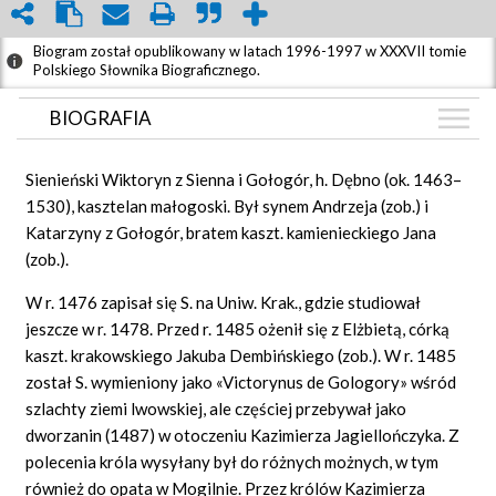
Biogram został opublikowany w latach 1996-1997 w XXXVII tomie
Polskiego Słownika Biograficznego.
BIOGRAFIA
BIOGRAFIA
Sienieński Wiktoryn z Sienna i Gołogór, h. Dębno (ok. 1463–
GRAF POWIĄZAŃ
1530), kasztelan małogoski. Był synem Andrzeja (zob.) i
Katarzyny z Gołogór, bratem kaszt. kamienieckiego Jana
DYSKUSJA
(zob.).
Mapa
W r. 1476 zapisał się S. na Uniw. Krak., gdzie studiował
jeszcze w r. 1478. Przed r. 1485 ożenił się z Elżbietą, córką
kaszt. krakowskiego Jakuba Dembińskiego (zob.). W r. 1485
został S. wymieniony jako «Victorynus de Gologory» wśród
szlachty ziemi lwowskiej, ale częściej przebywał jako
dworzanin (1487) w otoczeniu Kazimierza Jagiellończyka. Z
polecenia króla wysyłany był do różnych możnych, w tym
również do opata w Mogilnie. Przez królów Kazimierza