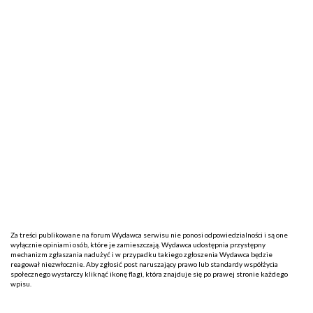
Za treści publikowane na forum Wydawca serwisu nie ponosi odpowiedzialności i są one
wyłącznie opiniami osób, które je zamieszczają. Wydawca udostępnia przystępny
mechanizm zgłaszania nadużyć i w przypadku takiego zgłoszenia Wydawca będzie
reagował niezwłocznie. Aby zgłosić post naruszający prawo lub standardy współżycia
społecznego wystarczy kliknąć ikonę flagi, która znajduje się po prawej stronie każdego
wpisu.