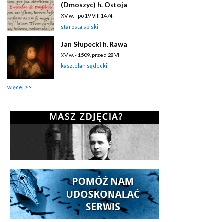
(Dmoszyc) h. Ostoja
XV w. - po 19 VIII 1474
starosta spiski
Jan Słupecki h. Rawa
XV w. - 1509, przed 28 VI
kasztelan sądecki
więcej