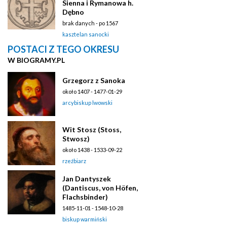
Sienna i Rymanowa h.
Dębno
brak danych - po 1567
kasztelan sanocki
POSTACI Z TEGO OKRESU
W BIOGRAMY.PL
Grzegorz z Sanoka
około 1407 - 1477-01-29
arcybiskup lwowski
Wit Stosz (Stoss,
Stwosz)
około 1438 - 1533-09-22
rzeźbiarz
Jan Dantyszek
(Dantiscus, von Höfen,
Flachsbinder)
1485-11-01 - 1548-10-28
biskup warmiński