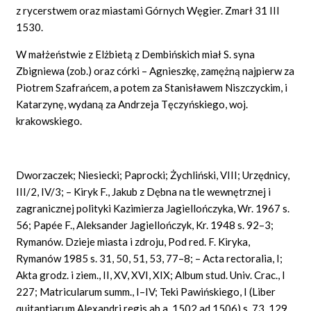
z rycerstwem oraz miastami Górnych Węgier. Zmarł 31 III
1530.
W małżeństwie z Elżbietą z Dembińskich miał S. syna
Zbigniewa (zob.) oraz córki – Agnieszkę, zamężną najpierw za
Piotrem Szafrańcem, a potem za Stanisławem Niszczyckim, i
Katarzynę, wydaną za Andrzeja Tęczyńskiego, woj.
krakowskiego.
Dworzaczek; Niesiecki; Paprocki; Żychliński, VIII; Urzędnicy,
III/2, IV/3; – Kiryk F., Jakub z Dębna na tle wewnętrznej i
zagranicznej polityki Kazimierza Jagiellończyka, Wr. 1967 s.
56; Papée F., Aleksander Jagiellończyk, Kr. 1948 s. 92–3;
Rymanów. Dzieje miasta i zdroju, Pod red. F. Kiryka,
Rymanów 1985 s. 31, 50, 51, 53, 77–8; – Acta rectoralia, I;
Akta grodz. i ziem., II, XV, XVI, XIX; Album stud. Univ. Crac., I
227; Matricularum summ., I–IV; Teki Pawińskiego, I (Liber
quitantiarum Alexandri regis ab a. 1502 ad 1506) s. 73, 129,