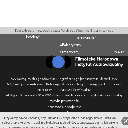
Teksty biogramów pochodzą z Polskiego Słownika Biograficznego
Indeksy:
aktywności
alfabetyczny
tematyczny
miejsc
Wydawcą Polskiego Słownika Biograficznego jest Instytut Historii PAN
Wydawcą Internetowego Polskiego Słownika Biograficznego jest Filmoteka
Narodowa - Instytut Audiowizualny
All Rights Reserved 2014-
2026
Filmoteka Narodowa - Instytut Audiowizualny
Polityka prywatności
Informacje o projekcie
Kontakt
Uzywamy plików cookies, aby ułatwić Ci korzystanie z naszego serwisu oraz do
Regulamin
celów statystycznych. Jeśli nie blokujesz tych plików, to zgadzasz się na ich użycie
Mapa strony
oraz zapisanie w pamięci urządzenia. Pamiętaj, że możesz samodzielnie zarządzać