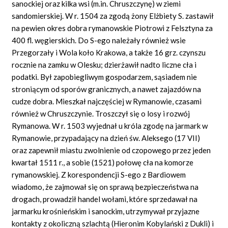
sanockiej oraz kilka wsi (m.in. Chruszczynę) w ziemi
sandomierskiej. W r. 1504 za zgodą żony Elżbiety S. zastawił
na pewien okres dobra rymanowskie Piotrowi z Felsztyna za
400 fl. węgierskich. Do S-ego należały również wsie
Przegorzały i Wola koło Krakowa, a także 16 grz. czynszu
rocznie na zamku w Olesku; dzierżawił nadto liczne cła i
podatki. Był zapobiegliwym gospodarzem, sąsiadem nie
stroniącym od sporów granicznych, a nawet zajazdów na
cudze dobra. Mieszkał najczęściej w Rymanowie, czasami
również w Chruszczynie. Troszczył się o losy i rozwój
Rymanowa. W r. 1503 wyjednał u króla zgodę na jarmark w
Rymanowie, przypadający na dzień św. Aleksego (17 VII)
oraz zapewnił miastu zwolnienie od czopowego przez jeden
kwartał 1511 r., a sobie (1521) połowę cła na komorze
rymanowskiej. Z korespondencji S-ego z Bardiowem
wiadomo, że zajmował się on sprawą bezpieczeństwa na
drogach, prowadził handel wołami, które sprzedawał na
jarmarku krośnieńskim i sanockim, utrzymywał przyjazne
kontakty z okoliczną szlachtą (Hieronim Kobylański z Dukli) i