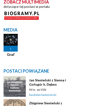
ZOBACZ MULTIMEDIA
dotyczące tej postaci w portalu
MEDIA
1
Graf
POSTACI POWIĄZANE
Jan Sienieński z Sienna i
Gołogór h. Dębno
XV w. - po 1526
kasztelan kamieniecki
Zbigniew Sienieński z