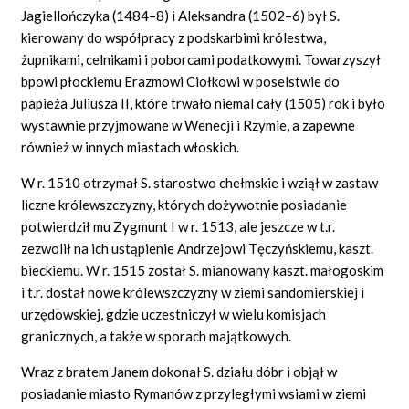
Jagiellończyka (1484–8) i Aleksandra (1502–6) był S.
kierowany do współpracy z podskarbimi królestwa,
żupnikami, celnikami i poborcami podatkowymi. Towarzyszył
bpowi płockiemu Erazmowi Ciołkowi w poselstwie do
papieża Juliusza II, które trwało niemal cały (1505) rok i było
wystawnie przyjmowane w Wenecji i Rzymie, a zapewne
również w innych miastach włoskich.
W r. 1510 otrzymał S. starostwo chełmskie i wziął w zastaw
liczne królewszczyzny, których dożywotnie posiadanie
potwierdził mu Zygmunt I w r. 1513, ale jeszcze w t.r.
zezwolił na ich ustąpienie Andrzejowi Tęczyńskiemu, kaszt.
bieckiemu. W r. 1515 został S. mianowany kaszt. małogoskim
i t.r. dostał nowe królewszczyzny w ziemi sandomierskiej i
urzędowskiej, gdzie uczestniczył w wielu komisjach
granicznych, a także w sporach majątkowych.
Wraz z bratem Janem dokonał S. działu dóbr i objął w
posiadanie miasto Rymanów z przyległymi wsiami w ziemi