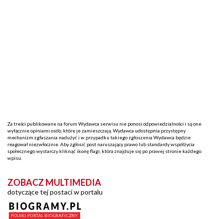
Za treści publikowane na forum Wydawca serwisu nie ponosi odpowiedzialności i są one
wyłącznie opiniami osób, które je zamieszczają. Wydawca udostępnia przystępny
mechanizm zgłaszania nadużyć i w przypadku takiego zgłoszenia Wydawca będzie
reagował niezwłocznie. Aby zgłosić post naruszający prawo lub standardy współżycia
społecznego wystarczy kliknąć ikonę flagi, która znajduje się po prawej stronie każdego
wpisu.
ZOBACZ MULTIMEDIA
dotyczące tej postaci w portalu