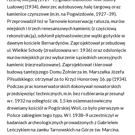
Ludowej (1934), dworzec autobusowy, halę targową oraz
kamienice czynszowe (m.in. na Pogwizdowie, 1927–39).
Przeprowadził też w Tarnowie konserwację ratusza, murów
miejskich i trzech renesansowych kamienic (z częściową
rekonstrukcją), odsłonił piętnastowieczne wątki gotyckie w
dawnym kościele Bernardynów. Zaprojektował przebudowę
ul. Wielkie Schody (zrealizowana w r. 1936) oraz odsłonięcie
murów miejskich przez wyburzenie sąsiednich secesyjnych
kamienic (niezrealizowane). Zaprojektował i kierował
budową tamtejszego Domu Żołnierza im. Marszałka Józefa
Piłsudskiego; otrzymał za to Krzyż Honorowy 16. pp (1934).
Podczas prac konserwatorskich dokonywał nowatorskich
przedsięwzięć technicznych, m.in. bez rozbierania przesunął
w r. 1932 na odległość ok. 1,5 km osiemnastowieczny
drewniany kościół w Pogórskiej Woli, co było pierwszym w
Polsce zabiegiem tego typu. W l. 1938–9 uczestniczył w
badaniach archeologicznych prowadzonych z Gabrielem
Leńczykiem na zamku Tarnowskich na Górze św. Marcina.