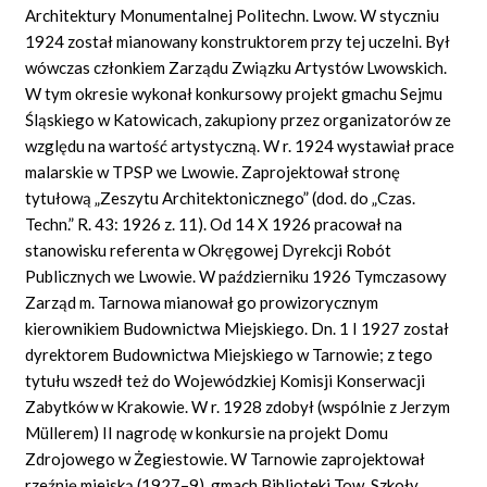
Architektury Monumentalnej Politechn. Lwow. W styczniu
1924 został mianowany konstruktorem przy tej uczelni. Był
wówczas członkiem Zarządu Związku Artystów Lwowskich.
W tym okresie wykonał konkursowy projekt gmachu Sejmu
Śląskiego w Katowicach, zakupiony przez organizatorów ze
względu na wartość artystyczną. W r. 1924 wystawiał prace
malarskie w TPSP we Lwowie. Zaprojektował stronę
tytułową „Zeszytu Architektonicznego” (dod. do „Czas.
Techn.” R. 43: 1926 z. 11). Od 14 X 1926 pracował na
stanowisku referenta w Okręgowej Dyrekcji Robót
Publicznych we Lwowie. W październiku 1926 Tymczasowy
Zarząd m. Tarnowa mianował go prowizorycznym
kierownikiem Budownictwa Miejskiego. Dn. 1 I 1927 został
dyrektorem Budownictwa Miejskiego w Tarnowie; z tego
tytułu wszedł też do Wojewódzkiej Komisji Konserwacji
Zabytków w Krakowie. W r. 1928 zdobył (wspólnie z Jerzym
Müllerem) II nagrodę w konkursie na projekt Domu
Zdrojowego w Żegiestowie. W Tarnowie zaprojektował
rzeźnię miejską (1927–9), gmach Biblioteki Tow. Szkoły