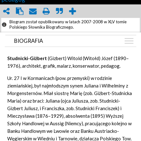
Biogram został opublikowany w latach 2007-2008 w XLV tomie
Polskiego Słownika Biograficznego.
BIOGRAFIA
BIOGRAFIA
Studnicki-Giż
bert
(Gizbert) Witold (Witołd) Józef (1890–
GRAF POWIĄZAŃ
1976), architekt, grafik, malarz, konserwator, pedagog.
DYSKUSJA
Ur. 27 I w Kormanicach (pow. przemyski) w rodzinie
Mapa
ziemiańskiej, był najmłodszym synem Juliana i Wilhelminy z
Morgensternów. Miał siostrę Marię (zob. Giżbert-Studnicka
Maria) oraz braci: Juliana (ojca Juliusza, zob. Studnicki-
Gizbert Juliusz, i Franciszka, zob. Studnicki Franciszek) i
Mieczysława (1876–1929), absolwenta (1895) Wyższej
Szkoły Handlowej w Aussig (Niemcy), pracującego kolejno w
Banku Handlowym we Lwowie oraz Banku Austriacko-
Węgierskim w Wiedniu i Tarnowie, działacza Polskiego Tow.