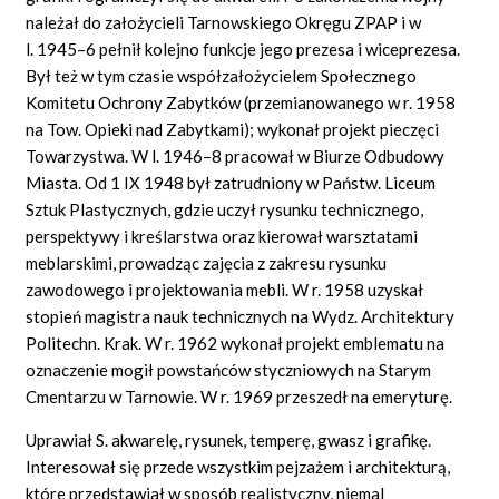
należał do założycieli Tarnowskiego Okręgu ZPAP i w
l. 1945–6 pełnił kolejno funkcje jego prezesa i wiceprezesa.
Był też w tym czasie współzałożycielem Społecznego
Komitetu Ochrony Zabytków (przemianowanego w r. 1958
na Tow. Opieki nad Zabytkami); wykonał projekt pieczęci
Towarzystwa. W l. 1946–8 pracował w Biurze Odbudowy
Miasta. Od 1 IX 1948 był zatrudniony w Państw. Liceum
Sztuk Plastycznych, gdzie uczył rysunku technicznego,
perspektywy i kreślarstwa oraz kierował warsztatami
meblarskimi, prowadząc zajęcia z zakresu rysunku
zawodowego i projektowania mebli. W r. 1958 uzyskał
stopień magistra nauk technicznych na Wydz. Architektury
Politechn. Krak. W r. 1962 wykonał projekt emblematu na
oznaczenie mogił powstańców styczniowych na Starym
Cmentarzu w Tarnowie. W r. 1969 przeszedł na emeryturę.
Uprawiał S. akwarelę, rysunek, temperę, gwasz i grafikę.
Interesował się przede wszystkim pejzażem i architekturą,
które przedstawiał w sposób realistyczny, niemal