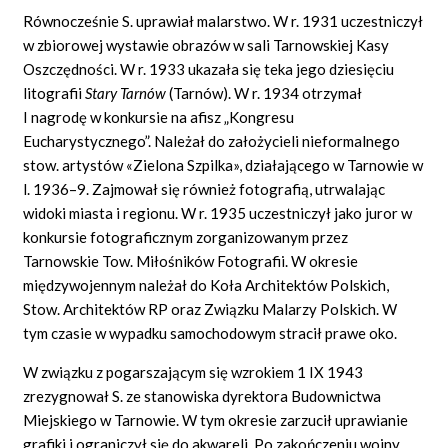
Równocześnie S. uprawiał malarstwo. W r. 1931 uczestniczył
w zbiorowej wystawie obrazów w sali Tarnowskiej Kasy
Oszczędności. W r. 1933 ukazała się teka jego dziesięciu
litografii
Stary Tarn
ó
w
(Tarnów).
W r. 1934 otrzymał
I nagrodę w konkursie na afisz „Kongresu
Eucharystycznego”. Należał do założycieli nieformalnego
stow. artystów «Zielona Szpilka», działającego w Tarnowie w
l. 1936–9. Zajmował się również fotografią, utrwalając
widoki miasta i regionu. W r. 1935 uczestniczył jako juror w
konkursie fotograficznym zorganizowanym przez
Tarnowskie Tow. Miłośników Fotografii. W okresie
międzywojennym należał do Koła Architektów Polskich,
Stow. Architektów RP oraz Związku Malarzy Polskich. W
tym czasie w wypadku samochodowym stracił prawe oko.
W związku z pogarszającym się wzrokiem 1 IX 1943
zrezygnował S. ze stanowiska dyrektora Budownictwa
Miejskiego w Tarnowie. W tym okresie zarzucił uprawianie
grafiki i ograniczył się do akwareli. Po zakończeniu wojny