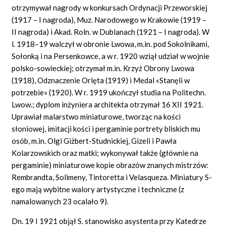
otrzymywał nagrody w konkursach Ordynacji Przeworskiej
(1917 – I nagroda), Muz. Narodowego w Krakowie (1919 –
II nagroda) i Akad. Roln. w Dublanach (1921 – I nagroda). W
l. 1918–19 walczył w obronie Lwowa, m.in. pod Sokolnikami,
Sołonką i na Persenkowce, a w r. 1920 wziął udział w wojnie
polsko-sowieckiej; otrzymał m.in. Krzyż Obrony Lwowa
(1918), Odznaczenie Orlęta (1919) i Medal «Stanęli w
potrzebie» (1920). W r. 1919 ukończył studia na Politechn.
Lwow.; dyplom inżyniera architekta otrzymał 16 XII 1921.
Uprawiał malarstwo miniaturowe, tworząc na kości
słoniowej, imitacji kości i pergaminie portrety bliskich mu
osób, m.in. Olgi Giżbert-Studnickiej, Gizeli i Pawła
Kolarzowskich oraz matki; wykonywał także (głównie na
pergaminie) miniaturowe kopie obrazów znanych mistrzów:
Rembrandta, Solimeny, Tintoretta i Velasqueza. Miniatury S-
ego mają wybitne walory artystyczne i techniczne (z
namalowanych 23 ocalało 9).
Dn. 19 I 1921 objął S. stanowisko asystenta przy Katedrze