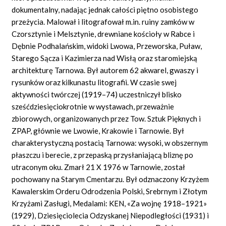
dokumentalny, nadając jednak całości piętno osobistego
przeżycia. Malował i litografował m.in. ruiny zamków w
Czorsztynie i Melsztynie, drewniane kościoły w Rabce i
Dębnie Podhalańskim, widoki Lwowa, Przeworska, Puław,
Starego Sącza i Kazimierza nad Wisłą oraz staromiejską
architekturę Tarnowa. Był autorem 62 akwarel, gwaszy i
rysunków oraz kilkunastu litografii. W czasie swej
aktywności twórczej (1919–74) uczestniczył blisko
sześćdziesięciokrotnie w wystawach, przeważnie
zbiorowych, organizowanych przez Tow. Sztuk Pięknych i
ZPAP, głównie we Lwowie, Krakowie i Tarnowie. Był
charakterystyczną postacią Tarnowa: wysoki, w obszernym
płaszczu i berecie, z przepaską przysłaniającą bliznę po
utraconym oku. Zmarł 21 X 1976 w Tarnowie, został
pochowany na Starym Cmentarzu. Był odznaczony Krzyżem
Kawalerskim Orderu Odrodzenia Polski, Srebrnym i Złotym
Krzyżami Zasługi, Medalami: KEN, «Za wojnę 1918–1921»
(1929), Dziesięciolecia Odzyskanej Niepodległości (1931) i