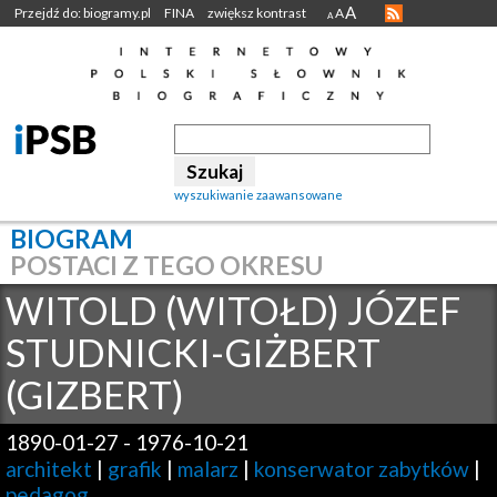
A
Przejdź do: biogramy.pl
FINA
zwiększ kontrast
A
A
wyszukiwanie zaawansowane
BIOGRAM
POSTACI Z TEGO OKRESU
WITOLD (WITOŁD) JÓZEF
STUDNICKI-GIŻBERT
(GIZBERT)
1890-01-27
-
1976-10-21
architekt
|
grafik
|
malarz
|
konserwator zabytków
|
pedagog