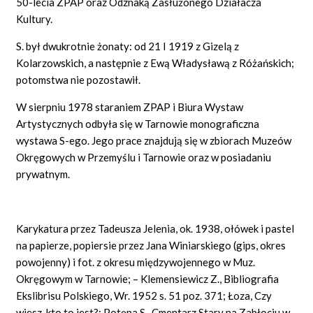
50-lecia ZPAP oraz Odznaką Zasłużonego Działacza
Kultury.
S. był dwukrotnie żonaty: od 21 I 1919 z Gizelą z
Kolarzowskich, a następnie z Ewą Władysławą z Różańskich;
potomstwa nie pozostawił.
W sierpniu 1978 staraniem ZPAP i Biura Wystaw
Artystycznych odbyła się w Tarnowie monograficzna
wystawa S-ego. Jego prace znajdują się w zbiorach Muzeów
Okręgowych w Przemyślu i Tarnowie oraz w posiadaniu
prywatnym.
Karykatura przez Tadeusza Jelenia, ok. 1938, ołówek i pastel
na papierze, popiersie przez Jana Winiarskiego (gips, okres
powojenny) i fot. z okresu międzywojennego w Muz.
Okręgowym w Tarnowie; – Klemensiewicz Z., Bibliografia
Ekslibrisu Polskiego, Wr. 1952 s. 51 poz. 371; Łoza, Czy
wiesz, kto to jest?; Potępa S., Cmentarz Stary na Zabłociu w