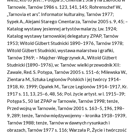
Tarnowie, Tarnów 1986 s. 123, 141, 145; Rohrenschef W.,
„Tarnovia et ars”. Informator kulturalny, Tarnów 1977;
Sypek A., Alejami Starego Cmentarza, Tarnów 2005 s. 9, 45; –
Katalog wystawy jesiennej artystów malarzy, Lw. 1924;
Katalog wystawy tarnowskiej delegatury ZPAP, Tarnów
1953; Witold Giżbert Studnicki 1890–1976, Tarnów 1978;
Witold Giżbert Studnicki, wystawa malarstwa i grafiki,
Tarnów 1969; – Majcher-Węgrzynek A., Witold Giżbert
Studnicki (1890–1976), w: Tarnów: wielki przewodnik XII:
Zawale, Red. S. Potępa, Tarnów 2005 s. 151–6; Milewska W.,
Zientara M., Sztuka Legionów Polskich i jej twórcy 1914–
1918, Kr. 1999; Opałek M., Tarcze Legionów 1914–1917, Kr.
1917 s. 11, 13, 25–6, 48, 56; Pol. życie artyst. w l. 1915–39;
Potępa S., 50 lat ZPAP w Tarnowie, Tarnów 1998; tenże,
Przed wojną w Tarnowie, Tarnów 2001 s. 163–5, 196, 198–
9, 289; tenże, Tarnów międzywojenny – kronika 1918–1939,
Tarnów 1988; tenże, Tarnów w dawnych rysunkach i
obrazach, Tarnów 1977 s. 116; Warzała P., Życie i twórczość