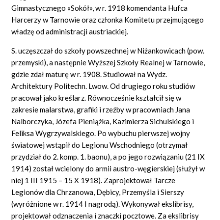
Gimnastycznego «Sokół», w r. 1918 komendanta Hufca
Harcerzy w Tarnowie oraz członka Komitetu przejmującego
władzę od administracji austriackiej.
S. uczęszczał do szkoły powszechnej w Niżankowicach (pow.
przemyski), a następnie Wyższej Szkoły Realnej w Tarnowie,
gdzie zdał maturę w r. 1908. Studiował na Wydz.
Architektury Politechn. Lwow. Od drugiego roku studiów
pracował jako kreślarz. Równocześnie kształcił się w
zakresie malarstwa, grafiki i rzeźby w pracowniach Jana
Nalborczyka, Józefa Pieniążka, Kazimierza Sichulskiego i
Feliksa Wygrzywalskiego. Po wybuchu pierwszej wojny
światowej wstąpił do Legionu Wschodniego (otrzymał
przydział do 2. komp. 1. baonu), a po jego rozwiązaniu (21 IX
1914) został wcielony do armii austro-węgierskiej (służył w
niej 1 III 1915 – 15 X 1918). Zaprojektował Tarcze
Legionów dla Chrzanowa, Dębicy, Przemyśla i Sierszy
(wyróżnione w r. 1914 I nagrodą). Wykonywał ekslibrisy,
projektował odznaczenia i znaczki pocztowe. Za ekslibrisy