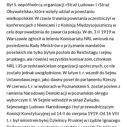
Był S. współtwórcą organizacji «Straż Ludowa» i «Straż
Obywatelska», które wzięły udział w powstaniu
wielkopolskim. W czasie trwania powstania uczestniczył w
konferencjach z Niemcami i z Komisją Międzysojuszniczą w
celu doprowadzenia do zawarcia pokoju. W dn. 3 II 1919 w
Warszawie zgłosił w imieniu Komisariatu NRL wniosek na
posiedzeniu Rady Ministrów o przyznanie mandatów
poselskich nie tylko byłym posłom do Reichstagu i sejmu
pruskiego, ale również wszystkim komisarzom, członkom
NRL i 35 przedstawicielom organizacji społecznych, co nie
zostało jednak uwzględnione. W lutym t. r. wszedł do Sejmu
Ustawodawczego, jako dawny poseł do parlamentu Rzeszy.
W czerwcu t. r. w wyborach w Poznańskiem S. został posłem z
ramienia Narodowej Demokracji w poznańskim okręgu
wyborczym II. W Sejmie wchodził w skład Związku
Sejmowego Ludowo-Narodowego i był przewodniczącym
Komisji Konstytucyjnej od 14 II do sierpnia 1919. Od 16 VIII
t. r. był ministrem byłej Dzielnicy Pruskiej w rządzie Ignacego
Paderewskiego, a następnie w rządzie Leopolda Skulskiego