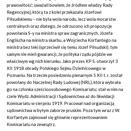
prawowitość; uważali bowiem, że źródłem władzy Rady
Regencyjnej, którą ta z kolei przekazała Józefowi
Piłsudskiemu – nie była wola narodu, lecz wola mocarstw
centralnych oraz dlatego, że odrzucono ich propozycje
powołania S-y na ministra spraw zagranicznych, Józefa
Englischa na ministra skarbu, a Wojciecha Korfantego na
ministra bez teki (sprzeciwił się temu Józef Piłsudski); tym
samym nie mieli gwarancji, że polityka rządu pójdzie we
właściwym wg nich kierunku. Jako prezes KP S. otworzył 3
XII 1918 obrady Polskiego Sejmu Dzielnicowego w
Poznaniu. Na trzecim posiedzeniu plenarnym 5 XII t. r. został
powołany do Naczelnej Rady Ludowej (NRL), która wybrała
go na członka sześcioosobowego Komisariatu; stał w nim na
czele Wydz. Administracji i Sądownictwa aż do likwidacji
Komisariatu w sierpniu 1919. Pracował nad organizacją
sądownictwa w byłym zaborze pruskim. Poza tym wraz z W.
Korfantym zajmował się głównie reprezentowaniem
Komisariatu na zewnątrz.