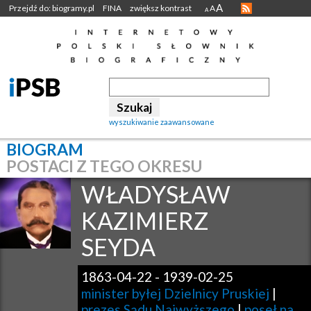
A
Przejdź do: biogramy.pl
FINA
zwiększ kontrast
A
A
wyszukiwanie zaawansowane
BIOGRAM
POSTACI Z TEGO OKRESU
WŁADYSŁAW
KAZIMIERZ
SEYDA
1863-04-22
-
1939-02-25
minister byłej Dzielnicy Pruskiej
|
prezes Sądu Najwyższego
|
poseł na