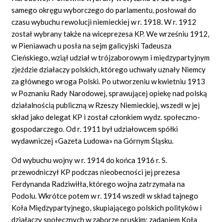
samego okręgu wyborczego do parlamentu, posłował do
czasu wybuchu rewolucji niemieckiej w r. 1918. W r. 1912
został wybrany także na wiceprezesa KP. We wrześniu 1912,
w Pieniawach u posła na sejm galicyjski Tadeusza
Cieńskiego, wziął udział w trójzaborowym i międzypartyjnym
zjeździe działaczy polskich, którego uchwały uznały Niemcy
za głównego wroga Polski. Po utworzeniu w kwietniu 1913
w Poznaniu Rady Narodowej, sprawującej opiekę nad polską
działalnością publiczną w Rzeszy Niemieckiej, wszedł w jej
skład jako delegat KP i został członkiem wydz. społeczno-
gospodarczego. Od r. 1911 był udziałowcem spółki
wydawniczej «Gazeta Ludowa» na Górnym Śląsku.
Od wybuchu wojny w r. 1914 do końca 1916 r. S.
przewodniczył KP podczas nieobecności jej prezesa
Ferdynanda Radziwiłła, którego wojna zatrzymała na
Podolu. Wkrótce potem w r. 1914 wszedł w skład tajnego
Koła Międzypartyjnego, skupiającego polskich polityków i
działaczy społecznych w zaborze pruskim; zadaniem Koła