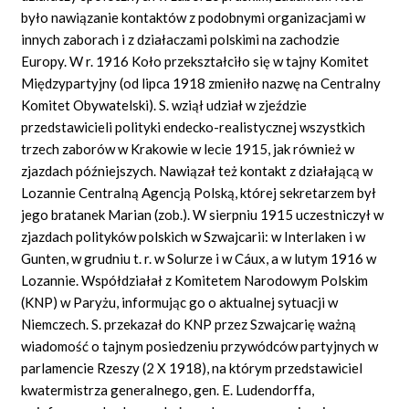
było nawiązanie kontaktów z podobnymi organizacjami w
innych zaborach i z działaczami polskimi na zachodzie
Europy. W r. 1916 Koło przekształciło się w tajny Komitet
Międzypartyjny (od lipca 1918 zmieniło nazwę na Centralny
Komitet Obywatelski). S. wziął udział w zjeździe
przedstawicieli polityki endecko-realistycznej wszystkich
trzech zaborów w Krakowie w lecie 1915, jak również w
zjazdach późniejszych. Nawiązał też kontakt z działającą w
Lozannie Centralną Agencją Polską, której sekretarzem był
jego bratanek Marian (zob.). W sierpniu 1915 uczestniczył w
zjazdach polityków polskich w Szwajcarii: w Interlaken i w
Gunten, w grudniu t. r. w Solurze i w Cáux, a w lutym 1916 w
Lozannie. Współdziałał z Komitetem Narodowym Polskim
(KNP) w Paryżu, informując go o aktualnej sytuacji w
Niemczech. S. przekazał do KNP przez Szwajcarię ważną
wiadomość o tajnym posiedzeniu przywódców partyjnych w
parlamencie Rzeszy (2 X 1918), na którym przedstawiciel
kwatermistrza generalnego, gen. E. Ludendorffa,