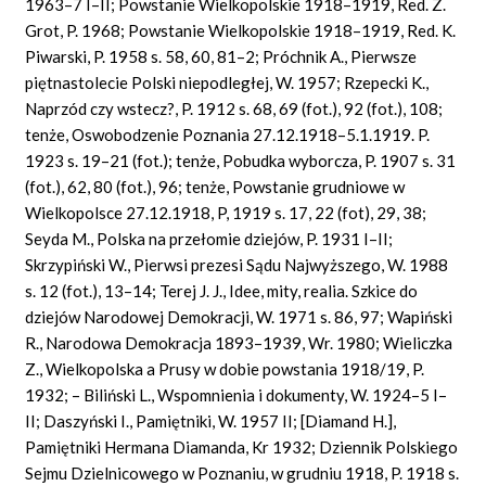
1963–7 I–II; Powstanie Wielkopolskie 1918–1919, Red. Z.
Grot, P. 1968; Powstanie Wielkopolskie 1918–1919, Red. K.
Piwarski, P. 1958 s. 58, 60, 81–2; Próchnik A., Pierwsze
piętnastolecie Polski niepodległej, W. 1957; Rzepecki K.,
Naprzód czy wstecz?, P. 1912 s. 68, 69 (fot.), 92 (fot.), 108;
tenże, Oswobodzenie Poznania 27.12.1918–5.1.1919. P.
1923 s. 19–21 (fot.); tenże, Pobudka wyborcza, P. 1907 s. 31
(fot.), 62, 80 (fot.), 96; tenże, Powstanie grudniowe w
Wielkopolsce 27.12.1918, P, 1919 s. 17, 22 (fot), 29, 38;
Seyda M., Polska na przełomie dziejów, P. 1931 I–II;
Skrzypiński W., Pierwsi prezesi Sądu Najwyższego, W. 1988
s. 12 (fot.), 13–14; Terej J. J., Idee, mity, realia. Szkice do
dziejów Narodowej Demokracji, W. 1971 s. 86, 97; Wapiński
R., Narodowa Demokracja 1893–1939, Wr. 1980; Wieliczka
Z., Wielkopolska a Prusy w dobie powstania 1918/19, P.
1932; – Biliński L., Wspomnienia i dokumenty, W. 1924–5 I–
II; Daszyński I., Pamiętniki, W. 1957 II; [Diamand H.],
Pamiętniki Hermana Diamanda, Kr 1932; Dziennik Polskiego
Sejmu Dzielnicowego w Poznaniu, w grudniu 1918, P. 1918 s.