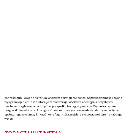
Za treści publikowane na forum Wydawca serwisu nie ponosi odpowiedzialności i są one
wyłącznie opiniami osób, które je zamieszczają. Wydawca udostępnia przystępny
mechanizm zgłaszania nadużyć i w przypadku takiego zgłoszenia Wydawca będzie
reagował niezwłocznie. Aby zgłosić post naruszający prawo lub standardy współżycia
społecznego wystarczy kliknąć ikonę flagi, która znajduje się po prawej stronie każdego
wpisu.