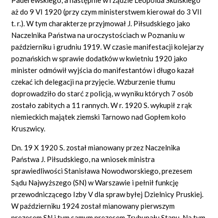
aż do 9 VI 1920 (przy czym ministerstwem kierował do 3 VII
t. r.). W tym charakterze przyjmował J. Piłsudskiego jako
Naczelnika Państwa na uroczystościach w Poznaniu w
październiku i grudniu 1919. W czasie manifestacji kolejarzy
poznańskich w sprawie dodatków w kwietniu 1920 jako
minister odmówił wyjścia do manifestantów i długo kazał
czekać ich delegacji na przyjęcie. Wzburzenie tłumu
doprowadziło do starć z policją, w wyniku których 7 osób
zostało zabitych a 11 rannych. W r. 1920 S. wykupił z rąk
niemieckich majątek ziemski Tarnowo nad Gopłem koło
Kruszwicy.
Dn. 19 X 1920 S. został mianowany przez Naczelnika
Państwa J. Piłsudskiego, na wniosek ministra
sprawiedliwości Stanisława Nowodworskiego, prezesem
Sądu Najwyższego (SN) w Warszawie i pełnił funkcję
przewodniczącego Izby V dla spraw byłej Dzielnicy Pruskiej.
W październiku 1924 został mianowany pierwszym
prezesem SN i tym samym prezesem Trybunału Stanu. Na tym