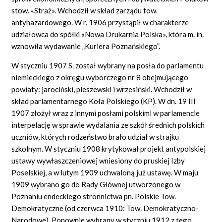
stow. «Straż». Wchodził w skład zarządu tow.
antyhazardowego. W r. 1906 przystąpił w charakterze
udziałowca do spółki «Nowa Drukarnia Polska», która m. in.
wznowiła wydawanie „Kuriera Poznańskiego”.
W styczniu 1907 S. został wybrany na posła do parlamentu
niemieckiego z okręgu wyborczego nr 8 obejmującego
powiaty: jarociński, pleszewski i wrzesiński. Wchodził w
skład parlamentarnego Koła Polskiego (KP). W dn. 19 III
1907 złożył wraz z innymi posłami polskimi w parlamencie
interpelację w sprawie wydalania ze szkół średnich polskich
uczniów, których rodzeństwo brało udział w strajku
szkolnym. W styczniu 1908 krytykował projekt antypolskiej
ustawy wywłaszczeniowej wniesiony do pruskiej Izby
Poselskiej, a w lutym 1909 uchwaloną już ustawę. W maju
1909 wybrano go do Rady Głównej utworzonego w
Poznaniu endeckiego stronnictwa pn. Polskie Tow.
Demokratyczne (od czerwca 1910: Tow. Demokratyczno-
Narodowe). Ponownie wybrany w styczniu 1912 z tego