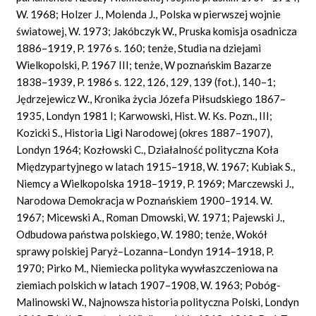
W. 1968; Holzer J., Molenda J., Polska w pierwszej wojnie
światowej, W. 1973; Jakóbczyk W., Pruska komisja osadnicza
1886–1919, P. 1976 s. 160; tenże, Studia na dziejami
Wielkopolski, P. 1967 III; tenże, W poznańskim Bazarze
1838–1939, P. 1986 s. 122, 126, 129, 139 (fot.), 140–1;
Jędrzejewicz W., Kronika życia Józefa Piłsudskiego 1867–
1935, Londyn 1981 I; Karwowski, Hist. W. Ks. Pozn., III;
Kozicki S., Historia Ligi Narodowej (okres 1887–1907),
Londyn 1964; Kozłowski C., Działalność polityczna Koła
Międzypartyjnego w latach 1915–1918, W. 1967; Kubiak S.,
Niemcy a Wielkopolska 1918–1919, P. 1969; Marczewski J.,
Narodowa Demokracja w Poznańskiem 1900–1914. W.
1967; Micewski A., Roman Dmowski, W. 1971; Pajewski J.,
Odbudowa państwa polskiego, W. 1980; tenże, Wokół
sprawy polskiej Paryż–Lozanna–Londyn 1914–1918, P.
1970; Pirko M., Niemiecka polityka wywłaszczeniowa na
ziemiach polskich w latach 1907–1908, W. 1963; Pobóg-
Malinowski W., Najnowsza historia polityczna Polski, Londyn