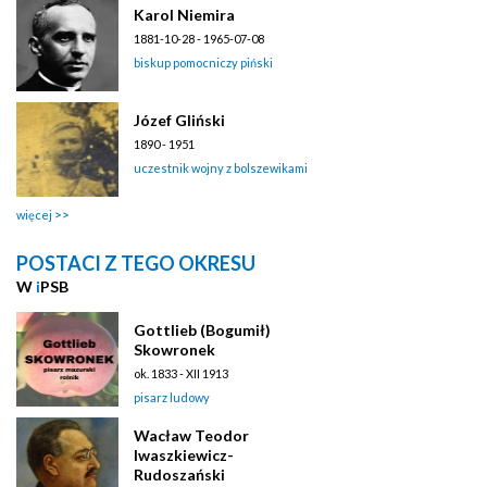
Karol Niemira
1881-10-28 - 1965-07-08
biskup pomocniczy piński
Józef Gliński
1890 - 1951
uczestnik wojny z bolszewikami
więcej
POSTACI Z TEGO OKRESU
W
i
PSB
Gottlieb (Bogumił)
Skowronek
ok. 1833 - XII 1913
pisarz ludowy
Wacław Teodor
Iwaszkiewicz-
Rudoszański