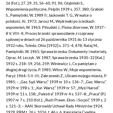
16 (fot.), 27, 29, 35, 56–60, 91, 96; Głąbiński S.,
Wspomnienia polityczne, Pelplin 1939 s. 357, 380; Grabski
S., Pamiętniki, W. 1989 II; Jackowski T. G., W walce o
polskość, Kr. 1972; Jarosz M., Wędrówki po ścieżkach
wspomnień, W. 1963; Piłsudski J., Pisma zbiorowe, W. 1937–
8 V, VIII–X; Proces brzeski: sprawozdanie z rozprawy
sądowej w dniach od 26 października 1931 do 13 stycznia
1932 roku, Toledo, Ohio [1932] s. 371–4, 478; Rataj M.,
Pamiętniki, W. 1965; Sprawa brzeska. Dokumenty i materiały,
Oprac. M. Leczyk , W. 1987; Sprawa brzeska 1930–32 [Kat.]
1932 s. 218–19, 256, 259; Winiewicz J., Co pamiętam z
długiej drogi życia, P. 1985; Witos W., Moje wspomnienia,
Paryż 1964–5 II–III; Zakrzewski Z., Ulicami mojego miasta, P.
1985; – „Gaz. Sąd. Warsz.” 1939 nr 10 s. 136–7; „Gaz. Warsz.”
1929 nr 19B s. 1; „Kur. Warsz.” 1939 nr 57; „Myśl Narod.”
1939 nr 11 s. 158; „Palestra” 1939 nr 4 s. 537–8; „Praca” (P.)
1907 nr 7 s. 210 (fot.); „Ruch Prawn. Ekon. i Socjol.” 1939 z. 2
s. 521–3; – AAN: Skorowidz Uchwał Rady Ministrów 1924,
1929, PRM t. 26 s. 1016, t. 46 s. 6, Kancelaria Cywilna