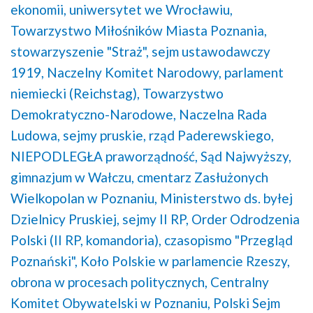
ekonomii,
uniwersytet we Wrocławiu,
Towarzystwo Miłośników Miasta Poznania,
stowarzyszenie "Straż",
sejm ustawodawczy
1919,
Naczelny Komitet Narodowy,
parlament
niemiecki (Reichstag),
Towarzystwo
Demokratyczno-Narodowe,
Naczelna Rada
Ludowa,
sejmy pruskie,
rząd Paderewskiego,
NIEPODLEGŁA praworządność,
Sąd Najwyższy,
gimnazjum w Wałczu,
cmentarz Zasłużonych
Wielkopolan w Poznaniu,
Ministerstwo ds. byłej
Dzielnicy Pruskiej,
sejmy II RP,
Order Odrodzenia
Polski (II RP, komandoria),
czasopismo "Przegląd
Poznański",
Koło Polskie w parlamencie Rzeszy,
obrona w procesach politycznych,
Centralny
Komitet Obywatelski w Poznaniu,
Polski Sejm