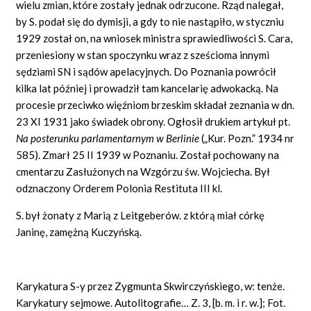
wielu zmian, które zostały jednak odrzucone. Rząd nalegał,
by S. podał się do dymisji, a gdy to nie nastąpiło, w styczniu
1929 został on, na wniosek ministra sprawiedliwości S. Cara,
przeniesiony w stan spoczynku wraz z sześcioma innymi
sędziami SN i sądów apelacyjnych. Do Poznania powrócił
kilka lat później i prowadził tam kancelarię adwokacką. Na
procesie przeciwko więźniom brzeskim składał zeznania w dn.
23 XI 1931 jako świadek obrony. Ogłosił drukiem artykuł pt.
Na posterunku parlamentarnym w Berlinie
(„Kur. Pozn.” 1934 nr
585). Zmarł 25 II 1939 w Poznaniu. Został pochowany na
cmentarzu Zasłużonych na Wzgórzu św. Wojciecha. Był
odznaczony Orderem Polonia Restituta III kl.
S. był żonaty z Marią z Leitgeberów. z którą miał córkę
Janinę, zamężną Kuczyńską.
Karykatura S-y przez Zygmunta Skwirczyńskiego, w: tenże.
Karykatury sejmowe. Autolitografie… Z. 3, [b. m. i r. w.]; Fot.