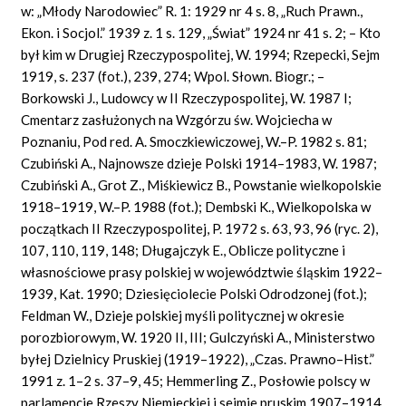
w: „Młody Narodowiec” R. 1: 1929 nr 4 s. 8, „Ruch Prawn.,
Ekon. i Socjol.” 1939 z. 1 s. 129, „Świat” 1924 nr 41 s. 2; – Kto
był kim w Drugiej Rzeczypospolitej, W. 1994; Rzepecki, Sejm
1919, s. 237 (fot.), 239, 274; Wpol. Słown. Biogr.; –
Borkowski J., Ludowcy w II Rzeczypospolitej, W. 1987 I;
Cmentarz zasłużonych na Wzgórzu św. Wojciecha w
Poznaniu, Pod red. A. Smoczkiewiczowej, W.–P. 1982 s. 81;
Czubiński A., Najnowsze dzieje Polski 1914–1983, W. 1987;
Czubiński A., Grot Z., Miśkiewicz B., Powstanie wielkopolskie
1918–1919, W.–P. 1988 (fot.); Dembski K., Wielkopolska w
początkach II Rzeczypospolitej, P. 1972 s. 63, 93, 96 (ryc. 2),
107, 110, 119, 148; Długajczyk E., Oblicze polityczne i
własnościowe prasy polskiej w województwie śląskim 1922–
1939, Kat. 1990; Dziesięciolecie Polski Odrodzonej (fot.);
Feldman W., Dzieje polskiej myśli politycznej w okresie
porozbiorowym, W. 1920 II, III; Gulczyński A., Ministerstwo
byłej Dzielnicy Pruskiej (1919–1922), „Czas. Prawno–Hist.”
1991 z. 1–2 s. 37–9, 45; Hemmerling Z., Posłowie polscy w
parlamencie Rzeszy Niemieckiej i sejmie pruskim 1907–1914,