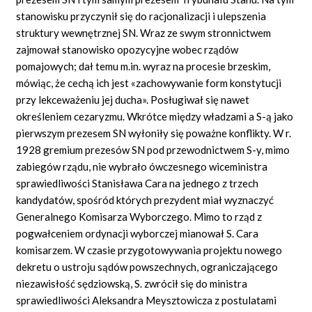
stanowisku przyczynił się do racjonalizacji i ulepszenia
struktury wewnętrznej SN. Wraz ze swym stronnictwem
zajmował stanowisko opozycyjne wobec rządów
pomajowych; dał temu m.in. wyraz na procesie brzeskim,
mówiąc, że cechą ich jest
«zachowywanie
form konstytucji
przy lekceważeniu jej
ducha».
Posługiwał się nawet
określeniem cezaryzmu. Wkrótce między władzami a S-ą jako
pierwszym prezesem SN wyłoniły się poważne konflikty. W r.
1928 gremium prezesów SN pod przewodnictwem S-y, mimo
zabiegów rządu, nie wybrało ówczesnego wiceministra
sprawiedliwości Stanisława Cara na jednego z trzech
kandydatów, spośród których prezydent miał wyznaczyć
Generalnego Komisarza Wyborczego. Mimo to rząd z
pogwałceniem ordynacji wyborczej mianował S. Cara
komisarzem. W czasie przygotowywania projektu nowego
dekretu o ustroju sądów powszechnych, ograniczającego
niezawisłość sędziowską, S. zwrócił się do ministra
sprawiedliwości Aleksandra Meysztowicza z postulatami