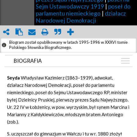
Sejm Ustawodawczy 1919
|
poseł do
parlamentu niemieckiego
|
działacz
Narodowej Demokracji
Biogram został opublikowany w latach 1995-1996 w XXXVI tomie
Polskiego Słownika Biograficznego.
BIOGRAFIA
BIOGRAFIA
Seyda
Władysław Kazimierz (1863–1939), adwokat,
ZDJĘCIA
działacz Narodowej Demokracji, poseł do parlamentu
(8)
niemieckiego, poseł do Sejmu Ustawodawczego RP, minister
GRAF POWIĄZAŃ
byłej Dzielnicy Pruskiej, pierwszy prezes Sądu Najwyższego.
DYSKUSJA
Ur. 22 IV w Łobżenicy, w pow. wyrzyskim, był synem Marcina i
Mapa
Marianny z Kałdykiewiczów, młodszym bratem Antoniego
(zob.).
S. uczęszczał do gimnazjum w Wałczu i tu w r. 1880 złożył