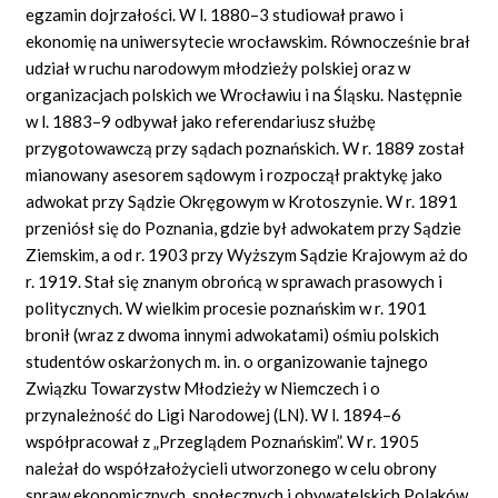
egzamin dojrzałości. W l. 1880–3 studiował prawo i
ekonomię na uniwersytecie wrocławskim. Równocześnie brał
udział w ruchu narodowym młodzieży polskiej oraz w
organizacjach polskich we Wrocławiu i na Śląsku. Następnie
w l. 1883–9 odbywał jako referendariusz służbę
przygotowawczą przy sądach poznańskich. W r. 1889 został
mianowany asesorem sądowym i rozpoczął praktykę jako
adwokat przy Sądzie Okręgowym w Krotoszynie. W r. 1891
przeniósł się do Poznania, gdzie był adwokatem przy Sądzie
Ziemskim, a od r. 1903 przy Wyższym Sądzie Krajowym aż do
r. 1919. Stał się znanym obrońcą w sprawach prasowych i
politycznych. W wielkim procesie poznańskim w r. 1901
bronił (wraz z dwoma innymi adwokatami) ośmiu polskich
studentów oskarżonych m. in. o organizowanie tajnego
Związku Towarzystw Młodzieży w Niemczech i o
przynależność do Ligi Narodowej (LN). W l. 1894–6
współpracował z „Przeglądem Poznańskim”. W r. 1905
należał do współzałożycieli utworzonego w celu obrony
spraw ekonomicznych, społecznych i obywatelskich Polaków