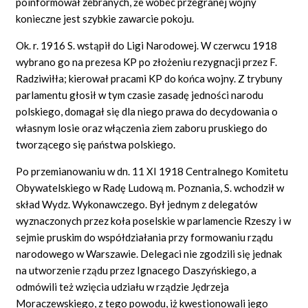
poinformował zebranych, że wobec przegranej wojny
konieczne jest szybkie zawarcie pokoju.
Ok. r. 1916 S. wstąpił do Ligi Narodowej. W czerwcu 1918
wybrano go na prezesa KP po złożeniu rezygnacji przez F.
Radziwiłła; kierował pracami KP do końca wojny. Z trybuny
parlamentu głosił w tym czasie zasadę jedności narodu
polskiego, domagał się dla niego prawa do decydowania o
własnym losie oraz włączenia ziem zaboru pruskiego do
tworzącego się państwa polskiego.
Po przemianowaniu w dn. 11 XI 1918 Centralnego Komitetu
Obywatelskiego w Radę Ludową m. Poznania, S. wchodził w
skład Wydz. Wykonawczego. Był jednym z delegatów
wyznaczonych przez koła poselskie w parlamencie Rzeszy i w
sejmie pruskim do współdziałania przy formowaniu rządu
narodowego w Warszawie. Delegaci nie zgodzili się jednak
na utworzenie rządu przez Ignacego Daszyńskiego, a
odmówili też wzięcia udziału w rządzie Jędrzeja
Moraczewskiego, z tego powodu, iż kwestionowali jego