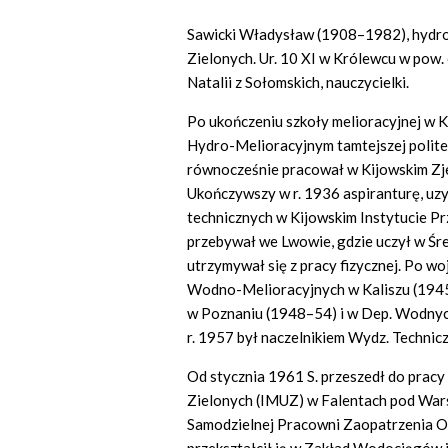
Sawicki Władysław (1908–1982), hydrog
Zielonych. Ur. 10 XI w Królewcu w pow.
Natalii z Sołomskich, nauczycielki.
Po ukończeniu szkoły melioracyjnej w K
Hydro-Melioracyjnym tamtejszej politec
równocześnie pracował w Kijowskim Zj
Ukończywszy w r. 1936 aspiranturę, uzy
technicznych w Kijowskim Instytucie P
przebywał we Lwowie, gdzie uczył w Śred
utrzymywał się z pracy fizycznej. Po 
Wodno-Melioracyjnych w Kaliszu (194
w Poznaniu (1948–54) i w Dep. Wodnych
r. 1957 był naczelnikiem Wydz. Technic
Od stycznia 1961 S. przeszedł do pracy
Zielonych (IMUZ) w Falentach pod Wars
Samodzielnej Pracowni Zaopatrzenia 