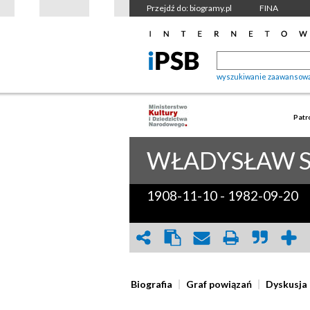
Przejdź do: biogramy.pl
FINA
wyszukiwanie zaawansow
Patr
WŁADYSŁAW
1908-11-10
-
1982-09-20
Biografia
Graf powiązań
Dyskusja