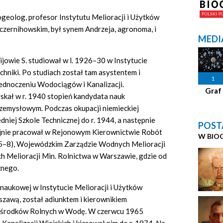
eolog, profesor Instytutu Melioracji i Użytków
 czernihowskim, był synem Andrzeja, agronoma, i
MEDI
ijowie S. studiował w l. 1926–30 w Instytucie
hniki. Po studiach został tam asystentem i
1
ednoczeniu Wodociągów i Kanalizacji.
Graf
skał w r. 1940 stopień kandydata nauk
rzemysłowym. Podczas okupacji niemieckiej
niej Szkole Technicznej do r. 1944, a następnie
POST
wojnie pracował w Rejonowym Kierownictwie Robót
W BIO
5–8), Wojewódzkim Zarządzie Wodnych Melioracji
 Melioracji Min. Rolnictwa w Warszawie, gdzie od
znego.
 naukowej w Instytucie Melioracji i Użytków
zawą, został adiunktem i kierownikiem
Ośrodków Rolnych w Wodę. W czerwcu 1965