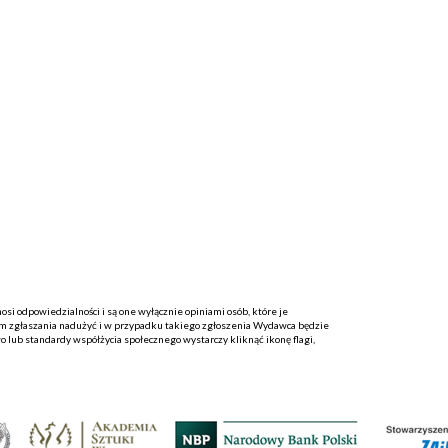
i odpowiedzialności i są one wyłącznie opiniami osób, które je
 zgłaszania nadużyć i w przypadku takiego zgłoszenia Wydawca będzie
o lub standardy współżycia społecznego wystarczy kliknąć ikonę flagi,