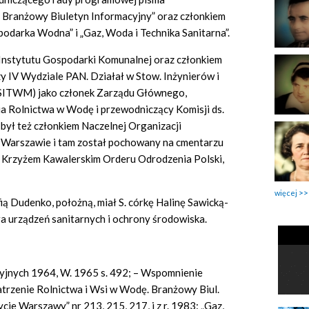
 Branżowy Biuletyn Informacyjny” oraz członkiem
darka Wodna” i „Gaz, Woda i Technika Sanitarna”.
 Instytutu Gospodarki Komunalnej oraz członkiem
y IV Wydziale PAN. Działał w Stow. Inżynierów i
(SITWM) jako członek Zarządu Głównego,
a Rolnictwa w Wodę i przewodniczący Komisji ds.
był też członkiem Naczelnej Organizacji
 Warszawie i tam został pochowany na cmentarzu
 Krzyżem Kawalerskim Orderu Odrodzenia Polski,
więcej
ią Dudenko, położną, miał S. córkę Halinę Sawicką-
era urządzeń sanitarnych i ochrony środowiska.
cyjnych 1964, W. 1965 s. 492; – Wspomnienie
patrzenie Rolnictwa i Wsi w Wodę. Branżowy Biul.
 „Życie Warszawy” nr 213, 215, 217, i z r. 1983: „Gaz,