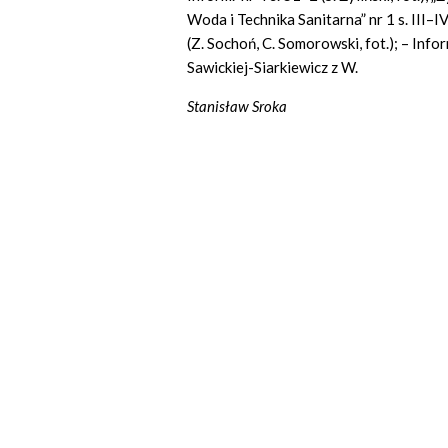
Woda i Technika Sanitarna” nr 1 s. III–IV
(Z. Sochoń, C. Somorowski, fot.); – Info
Sawickiej-Siarkiewicz z W.
Stanisław Sroka