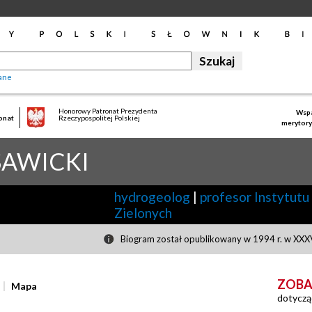
ane
Honorowy Patronat Prezydenta
Wspa
onat
Rzeczypospolitej Polskiej
merytory
SAWICKI
hydrogeolog
|
profesor Instytutu
Zielonych
Biogram został opublikowany w 1994 r. w XXXV
ZOBA
Mapa
dotyczą