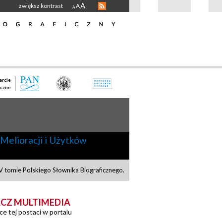
A
zwiększ kontrast
A
A
rcie
czne
 Melioracji i Użytków
 tomie Polskiego Słownika Biograficznego.
CZ MULTIMEDIA
ce tej postaci w portalu