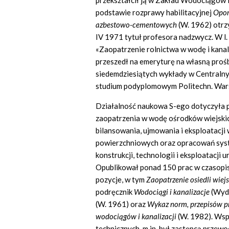
przekształcił ją w Zakład Wodociągów i 
podstawie rozprawy habilitacyjnej
Opor
azbestowo-cementowych
(W. 1962) otrz
IV 1971 tytuł profesora nadzwycz. W l
«Zaopatrzenie rolnictwa w wodę i kanal
przeszedł na emeryturę na własną prośbę
siedemdziesiątych wykłady w Centraln
studium podyplomowym Politechn. Wars
Działalność naukowa S-ego dotyczyła 
zaopatrzenia w wodę ośrodków wiejskic
bilansowania, ujmowania i eksploatacji
powierzchniowych oraz opracowań syst
konstrukcji, technologii i eksploatacji
Opublikował ponad 150 prac w czasopis
pozycje, w tym
Zaopatrzenie osiedli wie
podręcznik
Wodociągi i kanalizacje
(Wyd.
(W. 1961) oraz
Wykaz norm, przepisów p
wodociągów i kanalizacji
(W. 1982). Wsp
technicznych, m.in. był zastępcą prze