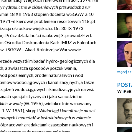
Kanalizacji Wiejskich i kierował nim do r. 1974. Na
y hydrauliczne w ciśnieniowych przewodach z rur
ymał 18 XII 1963 stopień docenta w SGGW, a 10
. 1971–6 kierował problemem resortowym 118, pt:
izacja ośrodków wiejskich». Dn. 30 IX 1973
. Prócz działalności naukowej S. prowadził w l.
ym Ośrodku Doskonalenia Kadr IMUZ w Falentach,
z. i SGGW – Akad. Rolniczej w Warszawie.
przede wszystkim badań hydro-geologicznych dla
h, a zwłaszcza sposobów poszukiwania,
więcej
 wód podziemnych, źródeł naturalnych i wód
emów wodociągowych i kanalizacyjnych, a także
POST
 urządzeń wodociągowych i kanalizacyjnych na wsi.
W
i
PSB
mach specjalistycznych i jako samodzielne
jskich w wodę
(W. 1956), wielokrotnie wznawiany
 1, W. 1961), skrypt
Wodociągi i kanalizacje na wsi
rawnych i materiałów instruktażowych w zakresie
ółpracował z redakcjami czasopism naukowych i
wodniczącego rady programowej pisma