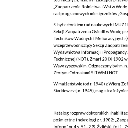
„Zaopatrzenie Rolnictwa i Wsi w Wodę.
rad programowych miesięczników „Gospo
S. był członkiem rad naukowych IMUZ i
Sekcji Zaopatrzenia Osiedli w Wodę prz
Techników Wodnych i Melioracyjnych 
wiceprzewodniczący Sekcji Zaopatrzeni
Wydawnictwa Informacji i Propagandy, 
Technicznej (NOT). Zmarł 20 IX 1982 w
Wawrzyszewskim. Odznaczony był m.in.
Złotymi Odznakami SITWM i NOT.
W małżeństwie (od r. 1940) z Wierą Zof
Siarkiewicz (ur. 1945), magistra inżyni
Katalog rozpraw doktorskich i habilita
pośmiertne i nekrologi z r. 1982: „Zao
Inform.” nr 4 s. 51–2 (S. Żyliński, fot.),