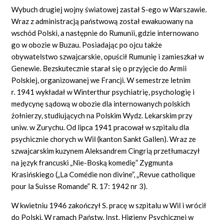
Wybuch drugiej wojny światowej zastał S-ego w Warszawie.
Wraz z administracją państwową został ewakuowany na
wschód Polski, a następnie do Rumunii, gdzie internowano
go w obozie w Buzau. Posiadając po ojcu także
obywatelstwo szwajcarskie, opuścił Rumunię i zamieszkał w
Genewie. Bezskutecznie starał się o przyjęcie do Armii
Polskiej, organizowanej we Francji. W semestrze letnim
r. 1941 wykładał w Winterthur psychiatrię, psychologię i
medycynę sądową w obozie dla internowanych polskich
żołnierzy, studiujących na Polskim Wydz. Lekarskim przy
uniw. w Zurychu. Od lipca 1941 pracował w szpitalu dla
psychicznie chorych w Wil (kanton Sankt Gallen). Wraz ze
szwajcarskim kuzynem Aleksandrem Cingrią przetłumaczył
na język francuski „Nie-Boską komedię” Zygmunta
Krasińskiego („La Comédie non divine”, „Revue catholique
pour la Suisse Romande” R. 17: 1942 nr 3).
W kwietniu 1946 zakończył S. pracę w szpitalu w Wil i wrócił
do Polski. W ramach Państw. Inst. Higieny Psychicznej w