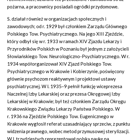
pożarna, a pracownicy posiadali ogródki przydomowe.
S. działał również w organizacjach społecznych i
zawodowych; od r. 1929 był członkiem Zarządu Głównego
Polskiego Tow. Psychiatrycznego. Na jego XIII Zjeździe,
który odbył się w r. 1933 w ramach XIV Zjazdu Lekarzy i
Przyrodników Polskich w Poznaniu był jednym z założycieli
Słowiańskiego Tow. Neurologiczno-Psychiatrycznego. W r.
1934 współorganizował XIV Zjazd Polskiego Tow.
Psychiatrycznego w Krakowie i Kobierzynie, poświęcony
głównie psychozom reaktywnym i projektowi ustawy
psychiatrycznej. W l. 1935–9 pełnił funkcję wiceprezesa
Naczelnej Izby Lekarskiej oraz prezesa Okręgowej Izby
Lekarskiej w Krakowie; był też członkiem Zarządu Okręgu
Krakowskiego Związku Lekarzy Państwa Polskiego. W
r. 1936 na Zjeździe Polskiego Tow. Eugenicznego w
Krakowie wygłosił referat uzasadniający sprzeciw, z punktu
widzenia prawnego, wobec metod przymusowej sterylizacji.
W l. trzydziestych reprezentował polską naukę na