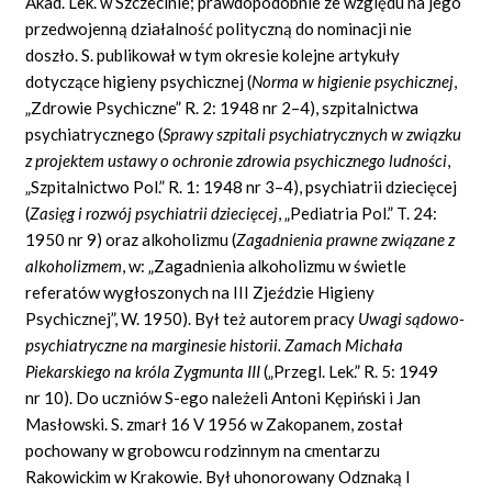
Akad. Lek. w Szczecinie; prawdopodobnie ze względu na jego
przedwojenną działalność polityczną do nominacji nie
doszło. S. publikował w tym okresie kolejne artykuły
dotyczące higieny psychicznej (
Norma w higienie psychicznej
,
„Zdrowie Psychiczne” R. 2: 1948 nr 2–4), szpitalnictwa
psychiatrycznego (
Sprawy szpitali psychiatrycznych w związku
z projektem ustawy o ochronie zdrowia psychicznego ludności
,
„Szpitalnictwo Pol.” R. 1: 1948 nr 3–4), psychiatrii dziecięcej
(
Zasięg i rozwój psychiatrii dziecięcej
, „Pediatria Pol.” T. 24:
1950 nr 9) oraz alkoholizmu (
Zagadnienia prawne związane z
alkoholizmem
, w: „Zagadnienia alkoholizmu w świetle
referatów wygłoszonych na III Zjeździe Higieny
Psychicznej”, W. 1950). Był też autorem pracy
Uwagi sądowo-
psychiatryczne na marginesie historii. Zamach Michała
Piekarskiego na króla Zygmunta III
(„Przegl. Lek.” R. 5: 1949
nr 10). Do uczniów S-ego należeli Antoni Kępiński i Jan
Masłowski. S. zmarł 16 V 1956 w Zakopanem, został
pochowany w grobowcu rodzinnym na cmentarzu
Rakowickim w Krakowie. Był uhonorowany Odznaką I