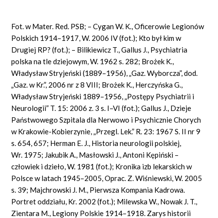
Fot. w Mater. Red. PSB; – Cygan W. K., Oficerowie Legionów
Polskich 1914–1917, W. 2006 IV (fot.); Kto był kim w
Drugiej RP? (fot.); – Bilikiewicz T., Gallus J., Psychiatria
polska na tle dziejowym, W. 1962 s. 282; Brożek K.,
Władysław Stryjeński (1889–1956), „Gaz. Wyborcza”, dod.
„Gaz. w Kr.”, 2006 nr z 8 VIII; Brożek K., Herczyńska G.,
Władysław Stryjeński 1889–1956, „Postępy Psychiatrii i
Neurologii” T. 15: 2006 z. 3 s. I–VI (fot.); Gallus J., Dzieje
Państwowego Szpitala dla Nerwowo i Psychicznie Chorych
w Krakowie-Kobierzynie, „Przegl. Lek.” R. 23: 1967 S. II nr 9
s. 654, 657; Herman E. J., Historia neurologii polskiej,
Wr. 1975; Jakubik A., Masłowski J., Antoni Kępiński –
człowiek i dzieło, W. 1981 (fot.); Kronika izb lekarskich w
Polsce w latach 1945–2005, Oprac. Z. Wiśniewski, W. 2005
s. 39; Majchrowski J. M., Pierwsza Kompania Kadrowa.
Portret oddziału, Kr. 2002 (fot.); Milewska W., Nowak J. T.,
Zientara M., Legiony Polskie 1914–1918. Zarys historii