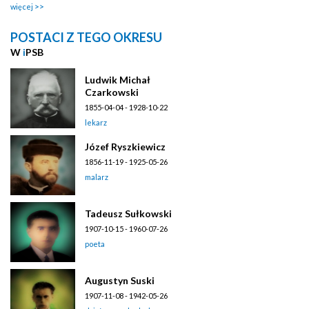
więcej
POSTACI Z TEGO OKRESU
W
i
PSB
Ludwik Michał
Czarkowski
1855-04-04 - 1928-10-22
lekarz
Józef Ryszkiewicz
1856-11-19 - 1925-05-26
malarz
Tadeusz Sułkowski
1907-10-15 - 1960-07-26
poeta
Augustyn Suski
1907-11-08 - 1942-05-26