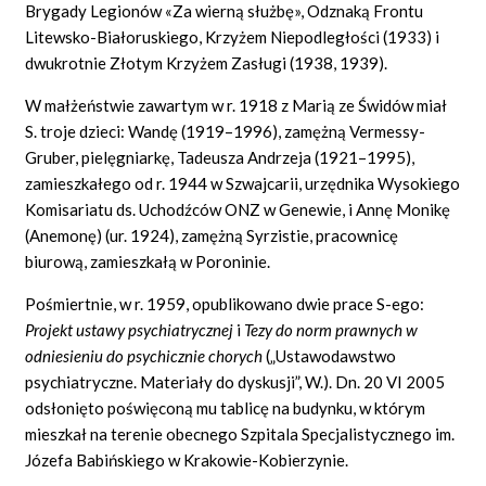
Brygady Legionów «Za wierną służbę», Odznaką Frontu
Litewsko-Białoruskiego, Krzyżem Niepodległości (1933) i
dwukrotnie Złotym Krzyżem Zasługi (1938, 1939).
W małżeństwie zawartym w r. 1918 z Marią ze Świdów miał
S. troje dzieci: Wandę (1919–1996), zamężną Vermessy-
Gruber, pielęgniarkę, Tadeusza Andrzeja (1921–1995),
zamieszkałego od r. 1944 w Szwajcarii, urzędnika Wysokiego
Komisariatu ds. Uchodźców ONZ w Genewie, i Annę Monikę
(Anemonę) (ur. 1924), zamężną Syrzistie, pracownicę
biurową, zamieszkałą w Poroninie.
Pośmiertnie, w r. 1959, opublikowano dwie prace S-ego:
Projekt ustawy psychiatrycznej
i
Tezy do norm prawnych w
odniesieniu do psychicznie chorych
(„Ustawodawstwo
psychiatryczne. Materiały do dyskusji”, W.). Dn. 20 VI 2005
odsłonięto poświęconą mu tablicę na budynku, w którym
mieszkał na terenie obecnego Szpitala Specjalistycznego im.
Józefa Babińskiego w Krakowie-Kobierzynie.