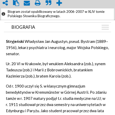
Biogram został opublikowany w latach 2006-2007 w XLIV tomie
Polskiego Słownika Biograficznego.
BIOGRAFIA
BIOGRAFIA
Stryjeński
Władysław Jan Augustyn, pseud. Bystram (1889–
ZDJĘCIA
1956), lekarz psychiatra i neurolog, major Wojska Polskiego,
(3)
senator.
GRAF POWIĄZAŃ
Ur. 20 VI w Krakowie, był wnukiem Aleksandra (zob.), synem
DYSKUSJA
Tadeusza (zob.) i Marii z Bobrownickich, bratankiem
Mapa
Kazimierza (zob.), bratem Karola (zob.).
Od r. 1900 uczył się S. w klasycznym gimnazjum
benedyktynów w Kremsmünster w Górnej Austrii. Po zdaniu
tamże w r. 1907 matury podjął t.r. studia medyczne na UJ; w
r. 1911 studiował przez dwa semestry na uniwersytetach w
Edynburgu i Paryżu. Jako student pracował przez dwa lata