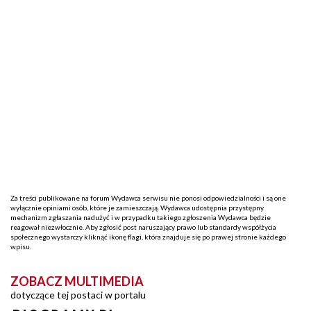
Za treści publikowane na forum Wydawca serwisu nie ponosi odpowiedzialności i są one
wyłącznie opiniami osób, które je zamieszczają. Wydawca udostępnia przystępny
mechanizm zgłaszania nadużyć i w przypadku takiego zgłoszenia Wydawca będzie
reagował niezwłocznie. Aby zgłosić post naruszający prawo lub standardy współżycia
społecznego wystarczy kliknąć ikonę flagi, która znajduje się po prawej stronie każdego
wpisu.
ZOBACZ MULTIMEDIA
dotyczące tej postaci w portalu