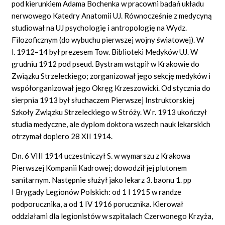
pod kierunkiem Adama Bochenka w pracowni badań układu
nerwowego Katedry Anatomii UJ. Równocześnie z medycyną
studiował na UJ psychologię i antropologię na Wydz.
Filozoficznym (do wybuchu pierwszej wojny światowej). W
l. 1912–14 był prezesem Tow. Biblioteki Medyków UJ. W
grudniu 1912 pod pseud. Bystram wstąpił w Krakowie do
Związku Strzeleckiego; zorganizował jego sekcję medyków i
współorganizował jego Okręg Krzeszowicki. Od stycznia do
sierpnia 1913 był słuchaczem Pierwszej Instruktorskiej
Szkoły Związku Strzeleckiego w Stróży. W r. 1913 ukończył
studia medyczne, ale dyplom doktora wszech nauk lekarskich
otrzymał dopiero 28 XII 1914.
Dn. 6 VIII 1914 uczestniczył S. w wymarszu z Krakowa
Pierwszej Kompanii Kadrowej; dowodził jej plutonem
sanitarnym. Następnie służył jako lekarz 3. baonu 1. pp
I Brygady Legionów Polskich: od 1 I 1915 w randze
podporucznika, a od 1 IV 1916 porucznika. Kierował
oddziałami dla legionistów w szpitalach Czerwonego Krzyża,