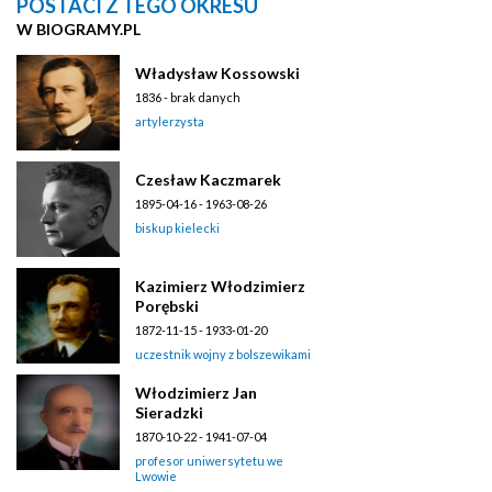
POSTACI Z TEGO OKRESU
W BIOGRAMY.PL
Władysław Kossowski
1836 - brak danych
artylerzysta
Czesław Kaczmarek
1895-04-16 - 1963-08-26
biskup kielecki
Kazimierz Włodzimierz
Porębski
1872-11-15 - 1933-01-20
uczestnik wojny z bolszewikami
Włodzimierz Jan
Sieradzki
1870-10-22 - 1941-07-04
profesor uniwersytetu we
Lwowie