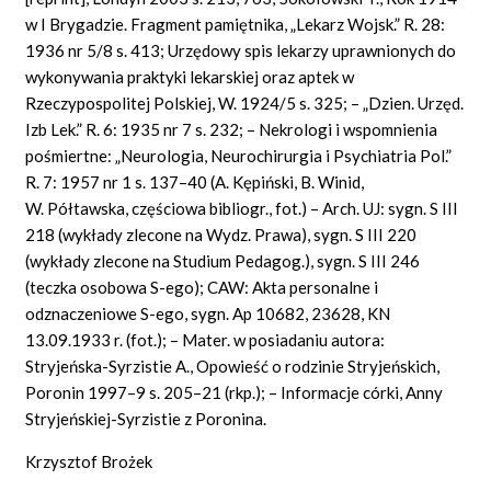
w I Brygadzie. Fragment pamiętnika, „Lekarz Wojsk.” R. 28:
1936 nr 5/8 s. 413; Urzędowy spis lekarzy uprawnionych do
wykonywania praktyki lekarskiej oraz aptek w
Rzeczypospolitej Polskiej, W. 1924/5 s. 325; – „Dzien. Urzęd.
Izb Lek.” R. 6: 1935 nr 7 s. 232; – Nekrologi i wspomnienia
pośmiertne: „Neurologia, Neurochirurgia i Psychiatria Pol.”
R. 7: 1957 nr 1 s. 137–40 (A. Kępiński, B. Winid,
W. Półtawska, częściowa bibliogr., fot.) – Arch. UJ: sygn. S III
218 (wykłady zlecone na Wydz. Prawa), sygn. S III 220
(wykłady zlecone na Studium Pedagog.), sygn. S III 246
(teczka osobowa S-ego); CAW: Akta personalne i
odznaczeniowe S-ego, sygn. Ap 10682, 23628, KN
13.09.1933 r. (fot.); – Mater. w posiadaniu autora:
Stryjeńska-Syrzistie A., Opowieść o rodzinie Stryjeńskich,
Poronin 1997–9 s. 205–21 (rkp.); – Informacje córki, Anny
Stryjeńskiej-Syrzistie z Poronina.
Krzysztof Brożek