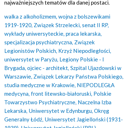
najważniejszych tematów dla danej postaci.
walka z alkoholizmem,
wojna z bolszewikami
1919-1920,
Związek Strzelecki,
senat II RP,
wykłady uniwersyteckie,
praca lekarska,
specjalizacja psychiatryczna,
Związek
Legionistów Polskich,
Krzyż Niepodległości,
uniwersytet w Paryżu,
Legiony Polskie - I
Brygada,
ojciec - architekt,
Szpital Ujazdowski w
Warszawie,
Związek Lekarzy Państwa Polskiego,
studia medyczne w Krakowie,
NIEPODLEGŁA
medycyna,
front litewsko-białoruski,
Polskie
Towarzystwo Psychiatryczne,
Naczelna Izba
Lekarska,
Uniwersytet w Edynburgu,
Okręg
Generalny Łódź,
Uniwersytet Jagielloński (1931-
1939),
Uniwersytet Jagielloński (PRL),