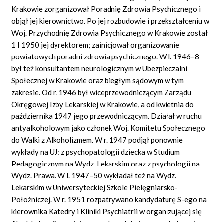
Krakowie zorganizował Poradnię Zdrowia Psychicznego i
objął jej kierownictwo. Po jej rozbudowie i przekształceniu w
Woj. Przychodnię Zdrowia Psychicznego w Krakowie został
1 I 1950 jej dyrektorem; zainicjował organizowanie
powiatowych poradni zdrowia psychicznego. W l. 1946–8
był też konsultantem neurologicznym w Ubezpieczalni
Społecznej w Krakowie oraz biegłym sądowym w tym
zakresie. Od r. 1946 był wiceprzewodniczącym Zarządu
Okręgowej Izby Lekarskiej w Krakowie, a od kwietnia do
października 1947 jego przewodniczącym. Działał w ruchu
antyalkoholowym jako członek Woj. Komitetu Społecznego
do Walki z Alkoholizmem. W r. 1947 podjął ponownie
wykłady na UJ: z psychopatologii dziecka w Studium
Pedagogicznym na Wydz. Lekarskim oraz z psychologii na
Wydz. Prawa. W l. 1947–50 wykładał też na Wydz.
Lekarskim w Uniwersyteckiej Szkole Pielęgniarsko-
Położniczej. W r. 1951 rozpatrywano kandydaturę S-ego na
kierownika Katedry i Kliniki Psychiatrii w organizującej się