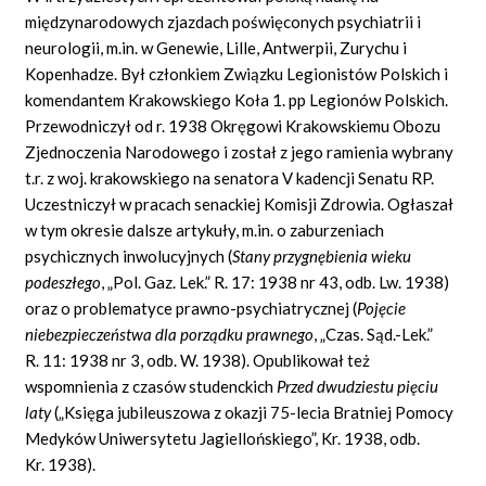
międzynarodowych zjazdach poświęconych psychiatrii i
neurologii, m.in. w Genewie, Lille, Antwerpii, Zurychu i
Kopenhadze. Był członkiem Związku Legionistów Polskich i
komendantem Krakowskiego Koła 1. pp Legionów Polskich.
Przewodniczył od r. 1938 Okręgowi Krakowskiemu Obozu
Zjednoczenia Narodowego i został z jego ramienia wybrany
t.r. z woj. krakowskiego na senatora V kadencji Senatu RP.
Uczestniczył w pracach senackiej Komisji Zdrowia. Ogłaszał
w tym okresie dalsze artykuły, m.in. o zaburzeniach
psychicznych inwolucyjnych (
Stany przygnębienia wieku
podeszłego
, „Pol. Gaz. Lek.” R. 17: 1938 nr 43, odb. Lw. 1938)
oraz o problematyce prawno-psychiatrycznej (
Pojęcie
niebezpieczeństwa dla porządku prawnego
, „Czas. Sąd.-Lek.”
R. 11: 1938 nr 3, odb. W. 1938). Opublikował też
wspomnienia z czasów studenckich
Przed dwudziestu pięciu
laty
(„Księga jubileuszowa z okazji 75-lecia Bratniej Pomocy
Medyków Uniwersytetu Jagiellońskiego”, Kr. 1938, odb.
Kr. 1938).