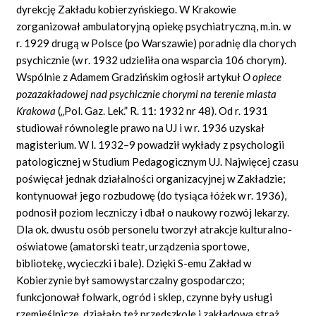
dyrekcję Zakładu kobierzyńskiego. W Krakowie
zorganizował ambulatoryjną opiekę psychiatryczną, m.in. w
r. 1929 drugą w Polsce (po Warszawie) poradnię dla chorych
psychicznie (w r. 1932 udzieliła ona wsparcia 106 chorym).
Wspólnie z Adamem Gradzińskim ogłosił artykuł
O opiece
pozazakładowej nad psychicznie chorymi na terenie miasta
Krakowa
(„Pol. Gaz. Lek.” R. 11: 1932 nr 48). Od r. 1931
studiował równolegle prawo na UJ i w r. 1936 uzyskał
magisterium. W l. 1932–9 powadził wykłady z psychologii
patologicznej w Studium Pedagogicznym UJ. Najwięcej czasu
poświęcał jednak działalności organizacyjnej w Zakładzie;
kontynuował jego rozbudowę (do tysiąca łóżek w r. 1936),
podnosił poziom leczniczy i dbał o naukowy rozwój lekarzy.
Dla ok. dwustu osób personelu tworzył atrakcje kulturalno-
oświatowe (amatorski teatr, urządzenia sportowe,
bibliotekę, wycieczki i bale). Dzięki S-emu Zakład w
Kobierzynie był samowystarczalny gospodarczo;
funkcjonował folwark, ogród i sklep, czynne były usługi
rzemieślnicze, działało też przedszkole i zakładowa straż