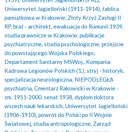
Uniwersytet Jagielloński (1911-1914),
tablica
pamiątkowa w Krakowie,
Złoty Krzyż Zasługi II
RP,
brat - architekt,
ewakuacja do Rumunii 1939,
studia prawnicze w Krakowie,
publikacje
psychiatryczne,
studia psychologiczne,
przejście
do powstającego Wojska Polskiego,
Departament Sanitarny MSWoj.,
Kompania
Kadrowa Legionów Polskich (1.),
stryj - historyk,
specjalizacja neurologiczna,
NIEPODLEGŁA
psychiatria,
Cmentarz Rakowicki w Krakowie -
zm. 1951-2000,
senat 1938,
dyplom doktora
wszech nauk lekarskich,
Uniwersytet Jagielloński
(1906-1910),
powrót do Polski po II Wojnie
Światowej,
studia antropologiczne,
Zarząd