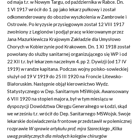
od maja t.r. w Nowym Targu, od października w Rabce. Dn.
1 VI 1917 wrócił do 1. pp jako lekarz pułkowy i został
odkomenderowany do obozów wyszkolenia w Zambrowie i
Ostrowie. Po kryzysie przysięgowym został 12 VIII 1917
zwolniony z Legionów i podjął pracę w kierowanym przez
Jana Mazurkiewicza Krajowym Zakładzie dla Umysłowo
Chorych w Kobierzynie pod Krakowem. Dn. 1 XI 1918 został
powołany do służby sanitarnej organizującego się WP i od
22 XII t.r. był lekarzem naczelnym 4. pp 2. Dywizji (od 17 IV
1919) w randze kapitana. Podczas wojny polsko-sowieckiej
służył od 19 V 1919 do 25 III 1920 na Froncie Litewsko-
Białoruskim. Następnie objął kierownictwo Wydz.
Statystycznego w Dep. Sanitarnym MSWojsk. Awansowany
6 VIII 1920 na stopień majora, był w tym miesiącu w
dyspozycji Dowództwa Okręgu Generalnego w Łodzi, skąd
we wrześniu t.r. wrócił do Dep. Sanitarnego MSWojsk. Swoje
lekarskie doświadczenia frontowe przedstawił w polemicznej
rozprawie
W sprawie artykułu prof. mjra Szareckiego „Kilka
uwag praktycznych dla młodych kolegów chirurgów