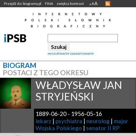
A
Przejdź do: biogramy.pl
FINA
zwiększ kontrast
A
A
wyszukiwanie zaawansowane
BIOGRAM
POSTACI Z TEGO OKRESU
WŁADYSŁAW JAN
STRYJEŃSKI
1889-06-20
-
1956-05-16
lekarz
|
psychiatra
|
neurolog
|
major
Wojska Polskiego
|
senator II RP