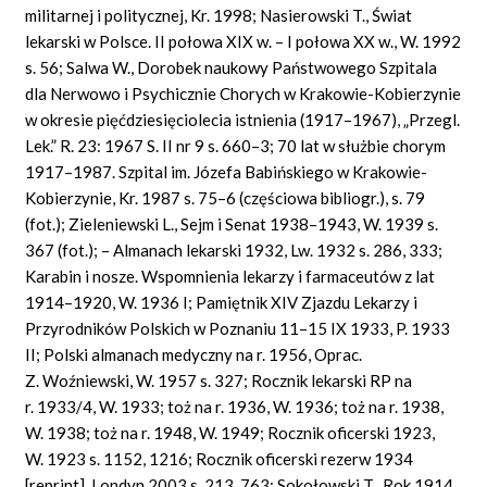
militarnej i politycznej, Kr. 1998; Nasierowski T., Świat
lekarski w Polsce. II połowa XIX w. – I połowa XX w., W. 1992
s. 56; Salwa W., Dorobek naukowy Państwowego Szpitala
dla Nerwowo i Psychicznie Chorych w Krakowie-Kobierzynie
w okresie pięćdziesięciolecia istnienia (1917–1967), „Przegl.
Lek.” R. 23: 1967 S. II nr 9 s. 660–3; 70 lat w służbie chorym
1917–1987. Szpital im. Józefa Babińskiego w Krakowie-
Kobierzynie, Kr. 1987 s. 75–6 (częściowa bibliogr.), s. 79
(fot.); Zieleniewski L., Sejm i Senat 1938–1943, W. 1939 s.
367 (fot.); – Almanach lekarski 1932, Lw. 1932 s. 286, 333;
Karabin i nosze. Wspomnienia lekarzy i farmaceutów z lat
1914–1920, W. 1936 I; Pamiętnik XIV Zjazdu Lekarzy i
Przyrodników Polskich w Poznaniu 11–15 IX 1933, P. 1933
II; Polski almanach medyczny na r. 1956, Oprac.
Z. Woźniewski, W. 1957 s. 327; Rocznik lekarski RP na
r. 1933/4, W. 1933; toż na r. 1936, W. 1936; toż na r. 1938,
W. 1938; toż na r. 1948, W. 1949; Rocznik oficerski 1923,
W. 1923 s. 1152, 1216; Rocznik oficerski rezerw 1934
[reprint], Londyn 2003 s. 213, 763; Sokołowski T., Rok 1914