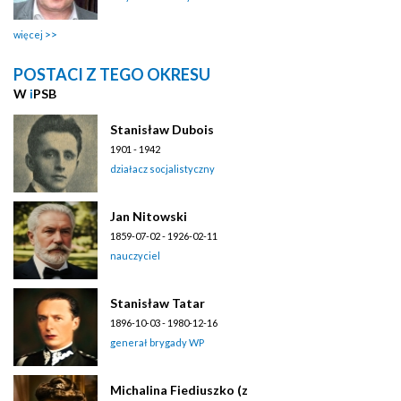
więcej
POSTACI Z TEGO OKRESU
W
i
PSB
Stanisław Dubois
1901 - 1942
działacz socjalistyczny
Jan Nitowski
1859-07-02 - 1926-02-11
nauczyciel
Stanisław Tatar
1896-10-03 - 1980-12-16
generał brygady WP
Michalina Fiediuszko (z