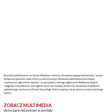
Za treści publikowane na forum Wydawca serwisu nie ponosi odpowiedzialności i są one
wyłącznie opiniami osób, które je zamieszczają. Wydawca udostępnia przystępny
mechanizm zgłaszania nadużyć i w przypadku takiego zgłoszenia Wydawca będzie
reagował niezwłocznie. Aby zgłosić post naruszający prawo lub standardy współżycia
społecznego wystarczy kliknąć ikonę flagi, która znajduje się po prawej stronie każdego
wpisu.
ZOBACZ MULTIMEDIA
dotyczące tej postaci w portalu