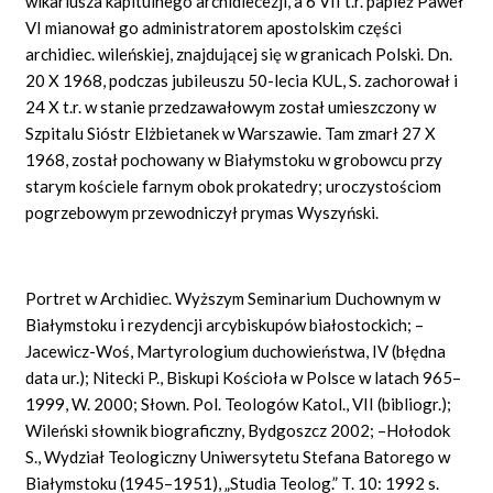
wikariusza kapitulnego archidiecezji, a 6 VII t.r. papież Paweł
VI mianował go administratorem apostolskim części
archidiec. wileńskiej, znajdującej się w granicach Polski. Dn.
20 X 1968, podczas jubileuszu 50-lecia KUL, S. zachorował i
24 X t.r. w stanie przedzawałowym został umieszczony w
Szpitalu Sióstr Elżbietanek w Warszawie. Tam zmarł 27 X
1968, został pochowany w Białymstoku w grobowcu przy
starym kościele farnym obok prokatedry; uroczystościom
pogrzebowym przewodniczył prymas Wyszyński.
Portret w Archidiec. Wyższym Seminarium Duchownym w
Białymstoku i rezydencji arcybiskupów białostockich; –
Jacewicz-Woś, Martyrologium duchowieństwa, IV (błędna
data ur.); Nitecki P., Biskupi Kościoła w Polsce w latach 965–
1999, W. 2000; Słown. Pol. Teologów Katol., VII (bibliogr.);
Wileński słownik biograficzny, Bydgoszcz 2002; –Hołodok
S., Wydział Teologiczny Uniwersytetu Stefana Batorego w
Białymstoku (1945–1951), „Studia Teolog.” T. 10: 1992 s.