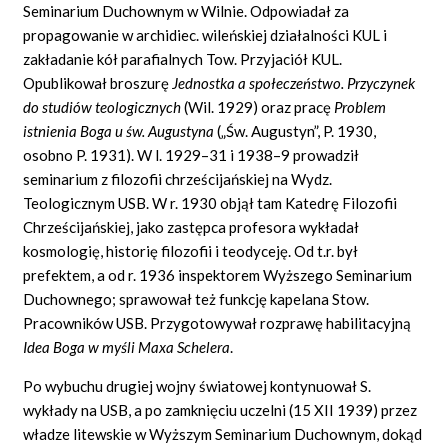
Seminarium Duchownym w Wilnie. Odpowiadał za
propagowanie w archidiec. wileńskiej działalności KUL i
zakładanie kół parafialnych Tow. Przyjaciół KUL.
Opublikował broszurę
Jednostka a społeczeństwo. Przyczynek
do studiów teologicznych
(Wil. 1929) oraz pracę
Problem
istnienia Boga u św. Augustyna
(„Św. Augustyn”, P. 1930,
osobno P. 1931). W l. 1929–31 i 1938–9 prowadził
seminarium z filozofii chrześcijańskiej na Wydz.
Teologicznym USB. W r. 1930 objął tam Katedrę Filozofii
Chrześcijańskiej, jako zastępca profesora wykładał
kosmologię, historię filozofii i teodyceję. Od t.r. był
prefektem, a od r. 1936 inspektorem Wyższego Seminarium
Duchownego; sprawował też funkcję kapelana Stow.
Pracowników USB. Przygotowywał rozprawę habilitacyjną
Idea Boga w myśli Maxa Schelera
.
Po wybuchu drugiej wojny światowej kontynuował S.
wykłady na USB, a po zamknięciu uczelni (15 XII 1939) przez
władze litewskie w Wyższym Seminarium Duchownym, dokąd