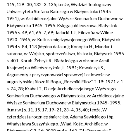
119, 129–30, 132–3, 135; tenże, Wydział Teologiczny
Uniwersytetu Stefana Batorego w Białymstoku (1945–
1951), w: Archidiecezjalne Wyższe Seminarium Duchowne w
Białymstoku 1945–1995. Księga jubileuszowa, Białystok
1995 s. 49, 61, 65–7, 69; Jadacki J. J., Filozofia w Wilnie
1920–1945, w: Kultura międzywojennego Wilna, Białystok
1994 s. 84, 113 (błędna data ur.); Konopka H., Mundur i
sutanna, w: Wojsko, społeczeństwo, historia, Białystok 1995
s. 401; Korab-Żebryk R., Biała księga w obronie Armii
Krajowej na Wileńszczyźnie, L. 1991; Kowalczyk S.,
Argumenty z przyczynowości sprawczej i celowości w
augustyńskiej filozofii Boga, „Roczniki Filoz.” T. 19: 1971 z. 1
s. 74, 78; Krahel T., Dzieje Archidiecezjalnego Wyższego
Seminarium Duchownego w Białymstoku, w: Archidiecezjalne
Wyższe Seminarium Duchowne w Białymstoku 1945–1995,
[b.m.r.w.] s. 11, 15, 17, 19–21, 23–4, 35, 40; tenże, W
czterdziestą rocznicę śmierci bp. Adama Sawickiego i bp.
Władysława Suszyńskiego, „Wiad. Kośc. Archidiec. w
Białymstoku” R. 36: 2008 nr 4 s. 163–71; Ozorowski E.,