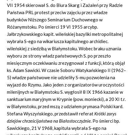
VII 1954 skierował S. do Biura Skarg i Zażaleń przy Radzie
Państwa PRL protest przeciw zajęciu przez władze
budynków Niższego Seminarium Duchownego w
Różanymstoku. Po śmierci 19 VI 1955 arcybp.
Jałbrzykowskiego kapit. wileńskiej bazyliki metropolitalnej
wybrała S-ego na wikariusza kapitulnego archidiec.
wileńskiej z siedzibą w Białymstoku. Wobec braku uznania
wyboru ze strony władz państwowych S. po przeszło
miesięcznym oczekiwaniu zrezygnował z funkcji, którą objął
ks. Adam Sawicki. W czasie Soboru Watykańskiego II (1962–
5) władze państwowe nie udzieliły S-mu pozwolenia na
wyjazd do Rzymu. Jako jeden z organizatorów uroczystości
milenijnych w Białymstoku S. wygłosił 8 IX 1966 kazanie w
sanktuarium maryjnym w Krypnie (pow. moniecki), a 20 XI t.r.
w Białymstoku, przed mszą z udziałem prymasa Polski kard.
Stefana Wyszyńskiego, przedstawił referat
Krótki zarys
dziejów chrześcijaństwa na Białostocczyźnie
. Po śmierci bp.
Sawickiego, 21 V 1968, kapituła wybrała S-ego na