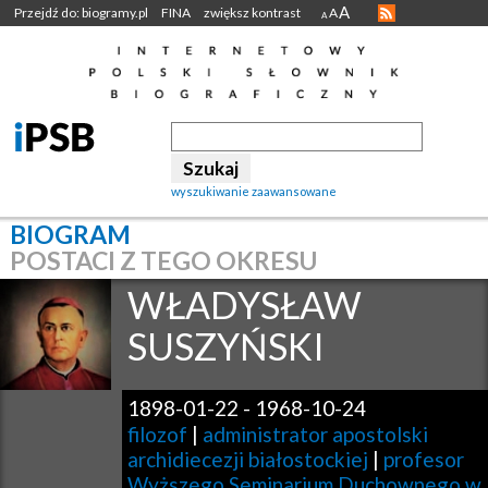
A
Przejdź do: biogramy.pl
FINA
zwiększ kontrast
A
A
wyszukiwanie zaawansowane
BIOGRAM
POSTACI Z TEGO OKRESU
WŁADYSŁAW
SUSZYŃSKI
1898-01-22
-
1968-10-24
filozof
|
administrator apostolski
archidiecezji białostockiej
|
profesor
Wyższego Seminarium Duchownego w