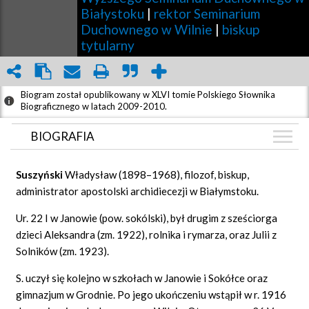
Białystoku
|
rektor Seminarium
Duchownego w Wilnie
|
biskup
tytularny
Biogram został opublikowany w XLVI tomie Polskiego Słownika
Biograficznego w latach 2009-2010.
BIOGRAFIA
BIOGRAFIA
Suszyński
Władysław (1898–1968), filozof, biskup,
ZDJĘCIA
administrator apostolski archidiecezji w Białymstoku.
(1)
GRAF POWIĄZAŃ
Ur. 22 I w Janowie (pow. sokólski), był drugim z sześciorga
dzieci Aleksandra (zm. 1922), rolnika i rymarza, oraz Julii z
DYSKUSJA
Solników (zm. 1923).
Mapa
S. uczył się kolejno w szkołach w Janowie i Sokółce oraz
gimnazjum w Grodnie. Po jego ukończeniu wstąpił w r. 1916