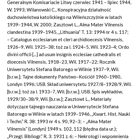
Generalnym Komisariacie Litwy czerwiec 1941 – lipiec 1944,
W. 1993; Wilanowski C., Konspiracyjna działalność
duchowieństwa katolickiego na Wileńszczyźnie w latach
1939–1944, W. 2000; Zasztowt L., Alma Mater Vilnensis
clandestina 1939–1945, „Lithuania” T. 13: 1994 nr 4 s. 117;
– Catalogus ecclesiarum et cleri archidioecesis Vilnensis,
1926–9, Wil. 1925–38; toż za l. 1924–5, Wil. 1923–4; Ordo
divini officii [...] ad usum insignis ecclesiae cathedralis et
dioecesis Vilnensis, 1918–23, Wil. 1917–22; Rocznik
Uniwersytetu Stefana Batorego w Wilnie 1937–9, Wil.
[b.r.w.]; Tajne dokumenty Państwo–Kościół 1960–1980,
Londyn 1996; USB. Skład uniwersytetu 1927/8–1928/9, Wil.
[b.r.w.]; toż za l. 1933–7, Wil. [b.r.w.]; USB. Spis wykładów,
1929/30–38/9, Wil. [b.r.w.]; Zasztowt L., Materiały
dotyczące tajnego nauczania w Uniwersytecie Stefana
Batorego w Wilnie w latach 1939–1946, „Kwart. Hist. Nauki
i Techn.” R. 38: 1993 nr 4 s. 90, 92–3; – „Alma Mater
Vilnensis” (Londyn) 1949 s. 102, 112 (błędna data ur.);
„Przegl. Bibliogr.” R. 3: 1931 z. 6; – Nekrologi i wspomnienia