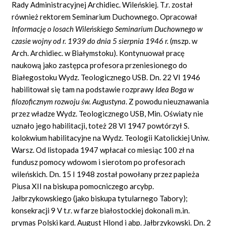
Rady Administracyjnej Archidiec. Wileńskiej. T.r. został
również rektorem Seminarium Duchownego. Opracował
Informację o losach Wileńskiego Seminarium Duchownego w
czasie wojny od r. 1939 do dnia 5 sierpnia 1946 r.
(mszp. w
Arch. Archidiec. w Białymstoku). Kontynuował pracę
naukową jako zastępca profesora przeniesionego do
Białegostoku Wydz. Teologicznego USB. Dn. 22 VI 1946
habilitował się tam na podstawie rozprawy
Idea Boga w
filozoficznym rozwoju św. Augustyna
. Z powodu nieuznawania
przez władze Wydz. Teologicznego USB, Min. Oświaty nie
uznało jego habilitacji, toteż 28 VI 1947 powtórzył S.
kolokwium habilitacyjne na Wydz. Teologii Katolickiej Uniw.
Warsz. Od listopada 1947 wpłacał co miesiąc 100 zł na
fundusz pomocy wdowom i sierotom po profesorach
wileńskich. Dn. 15 I 1948 został powołany przez papieża
Piusa XII na biskupa pomocniczego arcybp.
Jałbrzykowskiego (jako biskupa tytularnego Tabory);
konsekracji 9 V t.r. w farze białostockiej dokonali m.in.
prymas Polski kard. August Hlond i abp. Jałbrzykowski. Dn. 2