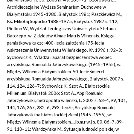
Archidiecezjalne Wyższe Seminarium Duchowne w
Białymstoku 1945–1980, Białystok 1981; Paszkiewicz M.,
Ks. Mikołaj Sopoćko 1888–1975, Białystok 1987 s. 112;
Pietkun W., Wydział Teologiczny Uniwersytetu Stefana
Batorego, w: Z dziejów Almae Matris Vilnensis. Księga
pamiątkowa ku czci 400-lecia założenia i 75-lecia
wskrzeszenia Uniwersytetu Wileńskiego, Kr. 1996 s. 92–3;
Sychowicz K., Władza i aparat bezpieczeństwa wobec
arcybiskupa Romualda Jałbrzykowskiego (1945–1955), w:
Między Wilnem a Białymstokiem. 50-lecie śmierci
arcybiskupa Romualda Jałbrzykowskiego, Białystok 2007 s.
114, 124, 126–7; Sychowicz K., Szot A., Białostockie
Millenium, Białystok 2006; Szot A., Abp Romuald
Jałbrzykowski, metropolita wileński, L. 2002 s. 63–4, 99, 101,
144, 176, 267, 282–6, 293; tenże, Arcybiskup Romuald
Jałbrzykowski na białostockiej ziemi (1945–1955), w:
Między Wilnem a Białymstokiem..., [b.m.r.w.] s. 80, 86–7, 89–
91, 110–11; Wardzyńska M., Sytuacja ludności polskiej w