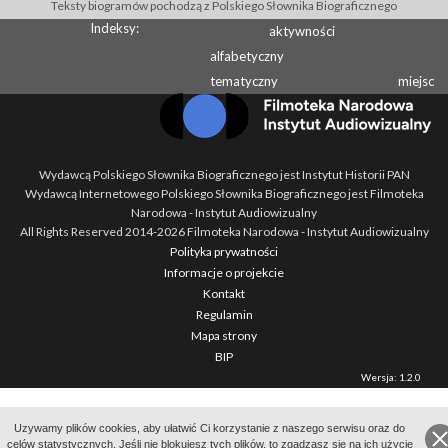
Teksty biogramów pochodzą z Polskiego Słownika Biograficznego
Indeksy:
aktywności
alfabetyczny
tematyczny
miejsc
Wydawcą Polskiego Słownika Biograficznego jest Instytut Historii PAN
Wydawcą Internetowego Polskiego Słownika Biograficznego jest Filmoteka
Narodowa - Instytut Audiowizualny
All Rights Reserved 2014-
2026
Filmoteka Narodowa - Instytut Audiowizualny
Polityka prywatności
Informacje o projekcie
Kontakt
Regulamin
Mapa strony
BIP
Wersja: 1.2.0
Uzywamy plików cookies, aby ułatwić Ci korzystanie z naszego serwisu oraz do
celów statystycznych. Jeśli nie blokujesz tych plików, to zgadzasz się na ich użycie