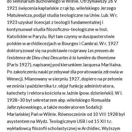
do seminarium duchownego w Wilnie. Otrzymawszy 26 V
1921 święcenia kapłańskie z rąk bp. wileńskiego Jerzego
Matulewicza, podjął studia teologiczne na Uniw. Lub. W r.
1923 uzyskał licencjat z teologii fundamentalnej i
kontynuował studia filozoficzno-teologiczne w Inst.
Katolickim w Paryżu. Był tam czynny w duszpasterstwie
polskim w archidiecezjach w Bourges i Cambrai. W r. 1927
doktoryzował się na podstawie rozprawy
Les preuves de
l’existence de Dieu chez Descartes à la lumière du thomisme
(Paris 1927), napisanej pod kierunkiem Jacquesa Maritaina.
Po zakończeniu nauki przebywał dla poratowania zdrowia w
Wenecji. Mianowany w sierpniu 1927, dopiero na przełomie
września i października t.r. objął funkcję administratora,
katechety i rektora kościoła w Jaźnie (pow. dzisnieński). W l.
1928–30 był sekretarzem abp. wileńskiego Romualda
Jałbrzykowskiego, a także moderatorem Sodalicji
Mariańskiej Pań w Wilnie. Równocześnie od 10 VIII 1928 był
asystentem na Wydz. Teologicznym USB i od 15 XII t.r.
wykładowcą filozofii scholastycznej w Archidiec. Wyższym