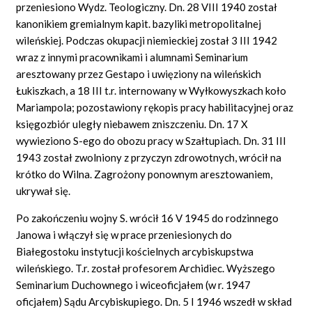
przeniesiono Wydz. Teologiczny. Dn. 28 VIII 1940 został
kanonikiem gremialnym kapit. bazyliki metropolitalnej
wileńskiej. Podczas okupacji niemieckiej został 3 III 1942
wraz z innymi pracownikami i alumnami Seminarium
aresztowany przez Gestapo i uwięziony na wileńskich
Łukiszkach, a 18 III t.r. internowany w Wyłkowyszkach koło
Mariampola; pozostawiony rękopis pracy habilitacyjnej oraz
księgozbiór uległy niebawem zniszczeniu. Dn. 17 X
wywieziono S-ego do obozu pracy w Szałtupiach. Dn. 31 III
1943 został zwolniony z przyczyn zdrowotnych, wrócił na
krótko do Wilna. Zagrożony ponownym aresztowaniem,
ukrywał się.
Po zakończeniu wojny S. wrócił 16 V 1945 do rodzinnego
Janowa i włączył się w prace przeniesionych do
Białegostoku instytucji kościelnych arcybiskupstwa
wileńskiego. T.r. został profesorem Archidiec. Wyższego
Seminarium Duchownego i wiceoficjałem (w r. 1947
oficjałem) Sądu Arcybiskupiego. Dn. 5 I 1946 wszedł w skład