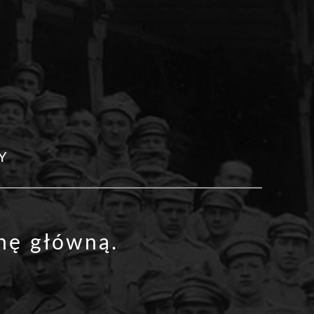
Y
onę główną
.