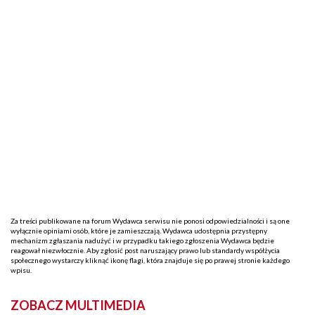
Za treści publikowane na forum Wydawca serwisu nie ponosi odpowiedzialności i są one
wyłącznie opiniami osób, które je zamieszczają. Wydawca udostępnia przystępny
mechanizm zgłaszania nadużyć i w przypadku takiego zgłoszenia Wydawca będzie
reagował niezwłocznie. Aby zgłosić post naruszający prawo lub standardy współżycia
społecznego wystarczy kliknąć ikonę flagi, która znajduje się po prawej stronie każdego
wpisu.
ZOBACZ MULTIMEDIA