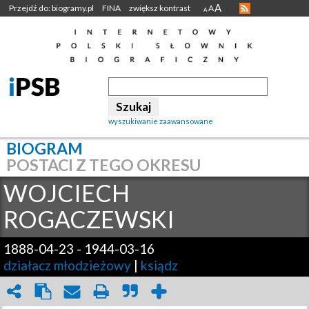
A
Przejdź do: biogramy.pl
FINA
zwiększ kontrast
A
A
wyszukiwanie zaawansowane
BIOGRAM
POSTACI Z TEGO OKRESU
WOJCIECH
ROGACZEWSKI
1888-04-23
-
1944-03-16
działacz młodzieżowy
|
ksiądz