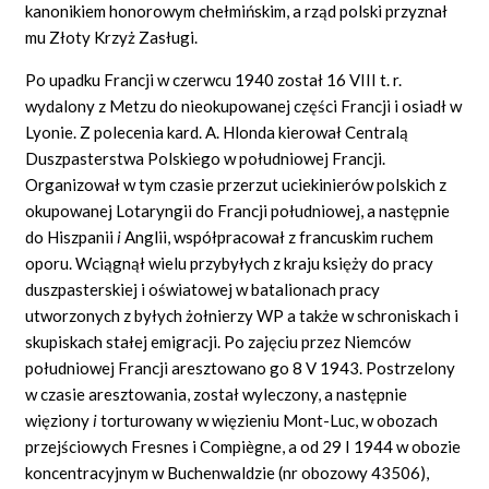
kanonikiem honorowym chełmińskim, a rząd polski przyznał
mu Złoty Krzyż Zasługi.
Po upadku Francji w czerwcu 1940 został 16 VIII t. r.
wydalony z Metzu do nieokupowanej części Francji i osiadł w
Lyonie. Z polecenia kard. A. Hlonda kierował Centralą
Duszpasterstwa Polskiego w południowej Francji.
Organizował w tym czasie przerzut uciekinierów polskich z
okupowanej Lotaryngii do Francji południowej, a następnie
do Hiszpanii
i
Anglii, współpracował z francuskim ruchem
oporu. Wciągnął wielu przybyłych z kraju księży do pracy
duszpasterskiej i oświatowej w batalionach pracy
utworzonych z byłych żołnierzy WP a także w schroniskach i
skupiskach stałej emigracji. Po zajęciu przez Niemców
południowej Francji aresztowano go 8 V 1943. Postrzelony
w czasie aresztowania, został wyleczony, a następnie
więziony
i
torturowany w więzieniu Mont-Luc, w obozach
przejściowych Fresnes i
Compiègne,
a od 29 I 1944 w obozie
koncentracyjnym w Buchenwaldzie (nr obozowy 43506),