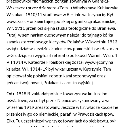
prezesów kół filomackich, zorganizowanym w Gdańsku-
Wrzeszczu przez działacza «Zet»-u Władysława Kubiaczyka.
W r. akad. 1910/11 studiował w Berlinie weterynarię. Był
wówczas członkiem tajnej polskiej organizacji akademickiej.
W r. 1911 przeniósł się na studia teologiczne do Braniewa.
Tutaj, w seminarium duchownym należał do tajnego kółka
samokształceniowego kleryków Polaków. W kwietniu 1913
wziął udział w zjeździe akademików pomorskich w
«Bazarze»
w Grudziądzu i wygłosił referat o polskości Warmii. W dn. 4
VII 1914 w Katedrze Fromborskiej został wyświęcony na
księdza. W l. 1914–19 był wikariuszem w Kętrzynie. Tam
opiekował się polskimi robotnikami sezonowymi oraz
jeńcami wojennymi, Polakami z armii rosyjskiej.
Od r. 1918 R. zakładał polskie towarzystwa kulturalno-
oświatowe, za co był przez Niemców szykanowany, a we
wrześniu 1919 aresztowany. Jeszcze w t. r. władze kościelne
przeniosły go do niemieckiej parafii w Prawdziskach (pow.
Ełk). Tu uczestniczył w przygotowaniach do plebiscytu, był