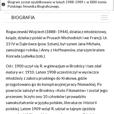
Biogram został opublikowany w latach 1988-1989 r. w XXXI tomie
Polskiego Słownika Biograficznego.
BIOGRAFIA
BIOGRAFIA
Rogaczewski Wojciech (1888–1944), działacz młodzieżowy,
GRAF POWIĄZAŃ
ksiądz, działacz polski w Prusach Wschodnich i we Francji. Ur.
23 IV w Dąbrówce (pow. Sztum), był synem Jana Michała,
DYSKUSJA
zamożnego rolnika, i Anny z Hoffmannów, starszym bratem
Mapa
Konrada Ludwika (zob.).
Od r. 1900 uczył się R. w gimnazjum w Brodnicy i tam zdał
maturę w r. 1910. Latem 1908 uczestniczył w wycieczce
młodzieży z zaboru pruskiego do Krakowa, gdzie
przygotowano go do konspiracyjnej pracy filomackiej. Po
powrocie założył w Brodnicy «Koło Filomatów» i został jego
prezesem; liczyło ono 10 członków i prowadziło
samokształcenie w języku polskim, literaturze i historii
polskiej. Latem 1909 wziął R. udział w tajnym zjeździe