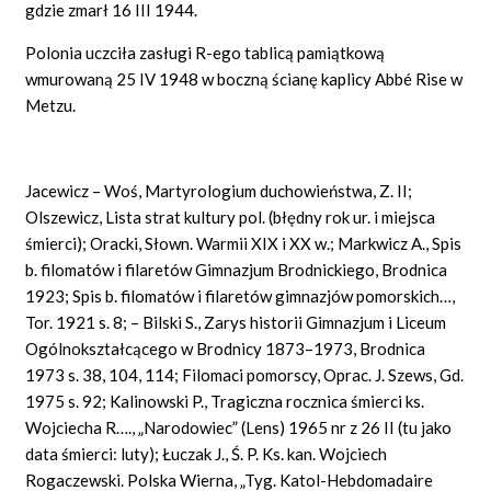
gdzie zmarł 16 III 1944.
Polonia uczciła zasługi R-ego tablicą pamiątkową
wmurowaną 25 IV 1948 w boczną ścianę kaplicy
Abbé
Rise w
Metzu.
Jacewicz – Woś, Martyrologium duchowieństwa, Z. II;
Olszewicz, Lista strat kultury pol. (błędny rok ur. i miejsca
śmierci); Oracki, Słown. Warmii XIX i XX w.; Markwicz A., Spis
b. filomatów i filaretów Gimnazjum Brodnickiego, Brodnica
1923; Spis b. filomatów i filaretów gimnazjów pomorskich…,
Tor. 1921 s. 8; – Bilski S., Zarys historii Gimnazjum i Liceum
Ogólnokształcącego w Brodnicy 1873–1973, Brodnica
1973 s. 38, 104, 114; Filomaci pomorscy, Oprac. J. Szews, Gd.
1975 s. 92; Kalinowski
P.,
Tragiczna rocznica śmierci ks.
Wojciecha R…., „Narodowiec” (Lens) 1965 nr z 26 II (tu jako
data śmierci: luty); Łuczak J., Ś. P. Ks. kan. Wojciech
Rogaczewski. Polska Wierna, „Tyg. Katol-Hebdomadaire