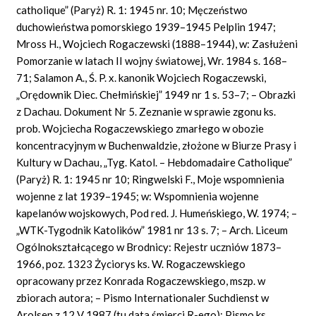
catholique”
(Paryż)
R.
1: 1945 nr. 10; Męczeństwo
duchowieństwa pomorskiego 1939–1945 Pelplin 1947;
Mross H., Wojciech Rogaczewski (1888–1944), w: Zasłużeni
Pomorzanie w latach II wojny światowej, Wr. 1984 s. 168–
71; Salamon A., Ś. P. x. kanonik Wojciech Rogaczewski,
„Orędownik Diec. Chełmińskiej” 1949 nr 1 s. 53–7; – Obrazki
z Dachau. Dokument Nr 5. Zeznanie w sprawie zgonu ks.
prob. Wojciecha Rogaczewskiego zmarłego w obozie
koncentracyjnym w Buchenwaldzie, złożone w Biurze Prasy i
Kultury w Dachau, „Tyg. Katol. –
Hebdomadaire Catholique”
(Paryż)
R.
1: 1945 nr 10; Ringwelski F., Moje wspomnienia
wojenne z lat 1939–1945; w: Wspomnienia wojenne
kapelanów wojskowych, Pod red. J. Humeńskiego, W. 1974; –
„WTK-Tygodnik Katolików” 1981 nr 13 s. 7; – Arch. Liceum
Ogólnokształcącego w Brodnicy: Rejestr uczniów 1873–
1966, poz. 1323 Życiorys ks. W. Rogaczewskiego
opracowany przez Konrada Rogaczewskiego, mszp. w
zbiorach autora; – Pismo Internationaler Suchdienst w
Arolsen z 12 V 1987 (tu data śmierci R-ego); Pismo ks.