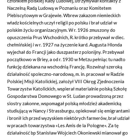
członkiem polskiej Rady Ludowej, utrzymywał kontakty z
Naczelną Radą Ludową w Poznaniu oraz Komitetem
Plebiscytowym w Grajewie. Wbrew zakazom niemieckich
władz kościelnych uczył religii po polsku
i
brał udział w
polskim życiu organizacyjnym. W r. 1926 zmuszony do
opuszczenia Prus Wschodnich, R. krótko przebywał w diec.
chełmińskiej
i
w r. 1927 na życzenie kard. Augusta Hlonda
wyjechał do Francji jako duszpasterz polonijny. Przebywał
początkowo w Briey, a od r. 1930 w Metzu pełniąc tu nadto
funkcję dziekana na wschodnią Francję. Rozwinął szeroką
działalność spoleczno-narodową, m.
in.
pracował w Radzie
Polskiej Misji Katolickiej, założył VIII Okręg Zjednoczenia
Towarzystw Katolickich, wspierał materialnie polską Szkołę
Gospodarstwa Domowego w
St.
Ludan prowadzoną przez
siostry zakonne, wspomagał polską młodzież akademicką
studiującą w Nancy
i
Strassburgu, opiekował się emigrantami
i
bronił ich przed wyzyskiem niektórych farmerów, brał udział
w pracach towarzystwa
«Les
Amis de la Pologne». Za tę
działalność bp Stanisław Wojciech Okoniewski mianował go