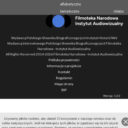
alfabetyczny
tematyczny
miejsc
Wydawcą Polskiego Słownika Biograficznego jest Instytut Historii PAN
Wydawcą Internetowego Polskiego Słownika Biograficznego jest Filmoteka
Narodowa - Instytut Audiowizualny
All Rights Reserved 2014-
2026
Filmoteka Narodowa - Instytut Audiowizualny
Polityka prywatności
Informacje o projekcie
Kontakt
Regulamin
Mapa strony
BIP
Wersja: 1.2.0
Uzywamy plików cookies, aby ułatwić Ci korzystanie z naszego serwisu oraz do
celów statystycznych. Jeśli nie blokujesz tych plików, to zgadzasz się na ich użycie
oraz zapisanie w pamięci urządzenia. Pamiętaj, że możesz samodzielnie zarządzać