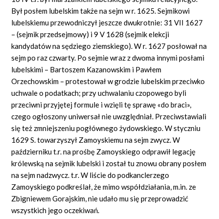
Był posłem lubelskim także na sejm w r. 1625. Sejmikowi
lubelskiemu przewodniczył jeszcze dwukrotnie: 31 VII 1627
– (sejmik przedsejmowy) i 9 V 1628 (sejmik elekcji
kandydatów na sędziego ziemskiego). W r. 1627 posłował na
sejm po raz czwarty. Po sejmie wraz z dwoma innymi posłami
lubelskimi – Bartoszem Kazanowskim i Pawłem
Orzechowskim – protestował w grodzie lubelskim przeciwko
uchwale o podatkach; przy uchwalaniu czopowego byli
przeciwni przyjętej formule i wzięli tę sprawę «do braci»,
czego ogłoszony uniwersał nie uwzględniał. Przeciwstawiali
się też zmniejszeniu pogłównego żydowskiego. W styczniu
1629 S. towarzyszył Zamoyskiemu na sejm zwycz. W
październiku t.r. na prośbę Zamoyskiego odprawił legację
królewską na sejmik lubelski i został tu znowu obrany posłem
na sejm nadzwycz. t.r. W liście do podkanclerzego
Zamoyskiego podkreślał, że mimo współdziałania, m.in. ze
Zbigniewem Gorajskim, nie udało mu się przeprowadzić
wszystkich jego oczekiwań.