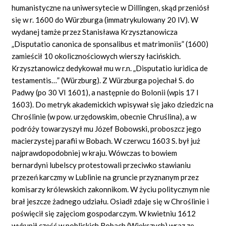
humanistyczne na uniwersytecie w Dillingen, skąd przeniósł
się w r. 1600 do Würzburga (immatrykulowany 20 IV). W
wydanej tamże przez Stanisława Krzysztanowicza
„Disputatio canonica de sponsalibus et matrimoniis” (1600)
zamieścił 10 okolicznościowych wierszy łacińskich.
Krzysztanowicz dedykował mu w r.n. „Disputatio iuridica de
testamentis…” (Würzburg). Z Würzburga pojechał S. do
Padwy (po 30 VI 1601), a następnie do Bolonii (wpis 17 I
1603). Do metryk akademickich wpisywał się jako dziedzic na
Chroślinie (w pow. urzędowskim, obecnie Chruślina), a w
podróży towarzyszył mu Józef Bobowski, proboszcz jego
macierzystej parafii w Bobach. W czerwcu 1603 S. był już
najprawdopodobniej w kraju. Wówczas to bowiem
bernardyni lubelscy protestowali przeciwko stawianiu
przezeń karczmy w Lublinie na gruncie przyznanym przez
komisarzy królewskich zakonnikom. W życiu politycznym nie
brał jeszcze żadnego udziału. Osiadł zdaje się w Chroślinie i
poświęcił się zajęciom gospodarczym. W kwietniu 1612
wykupił część w pobliskich Bobach (Większych) wraz ze