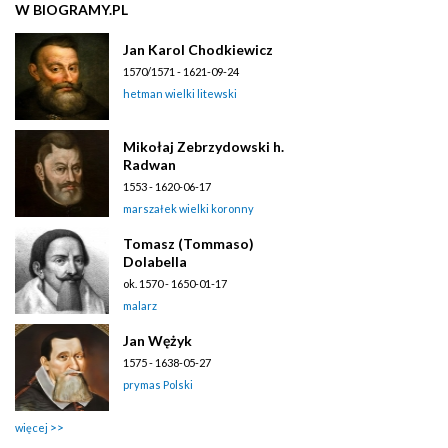
W BIOGRAMY.PL
Jan Karol Chodkiewicz
1570/1571 - 1621-09-24
hetman wielki litewski
Mikołaj Zebrzydowski h.
Radwan
1553 - 1620-06-17
marszałek wielki koronny
Tomasz (Tommaso)
Dolabella
ok. 1570 - 1650-01-17
malarz
Jan Wężyk
1575 - 1638-05-27
prymas Polski
więcej