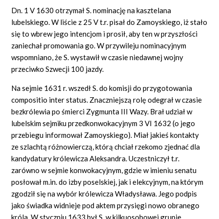
Dn. 1 V 1630 otrzymał S. nominację na kasztelana
lubelskiego. W liście z 25 V t.r. pisał do Zamoyskiego, iż stało
się to wbrew jego intencjom i prosił, aby ten w przyszłości
zaniechał promowania go. W przywileju nominacyjnym
wspomniano, że S. wystawił w czasie niedawnej wojny
przeciwko Szwecji 100 jazdy.
Na sejmie 1631 r. wszedł S. do komisji do przygotowania
compositio inter status. Znaczniejszą rolę odegrał w czasie
bezkrólewia po śmierci Zygmunta III Wazy. Brał udział w
lubelskim sejmiku przedkonwokacyjnym 3 VI 1632 (o jego
przebiegu informował Zamoyskiego). Miał jakieś kontakty
ze szlachtą różnowierczą, którą chciał rzekomo zjednać dla
kandydatury królewicza Aleksandra. Uczestniczył t.r.
zarówno w sejmie konwokacyjnym, gdzie w imieniu senatu
posłował m.in. do izby poselskiej, jak i elekcyjnym, na którym
zgodził się na wybór królewicza Władysława. Jego podpis
jako świadka widnieje pod aktem przysięgi nowo obranego
króla. W styczniu 1633 był S. w kilkuosobowej grupie