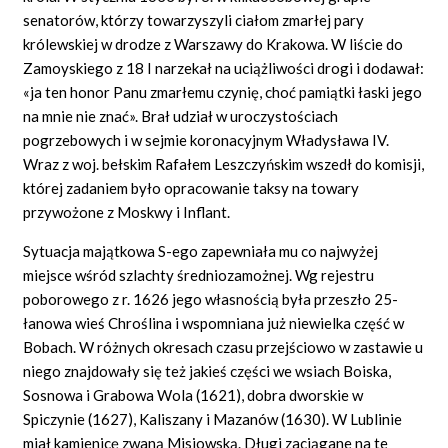
senatorów, którzy towarzyszyli ciałom zmarłej pary
królewskiej w drodze z Warszawy do Krakowa. W liście do
Zamoyskiego z 18 I narzekał na uciążliwości drogi i dodawał:
«ja ten honor Panu zmarłemu czynię, choć pamiątki łaski jego
na mnie nie znać». Brał udział w uroczystościach
pogrzebowych i w sejmie koronacyjnym Władysława IV.
Wraz z woj. bełskim Rafałem Leszczyńskim wszedł do komisji,
której zadaniem było opracowanie taksy na towary
przywożone z Moskwy i Inflant.
Sytuacja majątkowa S-ego zapewniała mu co najwyżej
miejsce wśród szlachty średniozamożnej. Wg rejestru
poborowego z r. 1626 jego własnością była przeszło 25-
łanowa wieś Chroślina i wspomniana już niewielka część w
Bobach. W różnych okresach czasu przejściowo w zastawie u
niego znajdowały się też jakieś części we wsiach Boiska,
Sosnowa i Grabowa Wola (1621), dobra dworskie w
Spiczynie (1627), Kaliszany i Mazanów (1630). W Lublinie
miał kamienicę zwaną Misiowską. Długi zaciągane na te