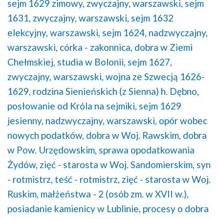
sejm 1629 zimowy, zwyczajny, warszawski,
sejm
1631, zwyczajny, warszawski,
sejm 1632
elekcyjny, warszawski,
sejm 1624, nadzwyczajny,
warszawski,
córka - zakonnica,
dobra w Ziemi
Chełmskiej,
studia w Bolonii,
sejm 1627,
zwyczajny, warszawski,
wojna ze Szwecją 1626-
1629,
rodzina Sienieńskich (z Sienna) h. Dębno,
posłowanie od Króla na sejmiki,
sejm 1629
jesienny, nadzwyczajny, warszawski,
opór wobec
nowych podatków,
dobra w Woj. Rawskim,
dobra
w Pow. Urzędowskim,
sprawa opodatkowania
Żydów,
zięć - starosta w Woj. Sandomierskim,
syn
- rotmistrz,
teść - rotmistrz,
zięć - starosta w Woj.
Ruskim,
małżeństwa - 2 (osób zm. w XVII w.),
posiadanie kamienicy w Lublinie,
procesy o dobra