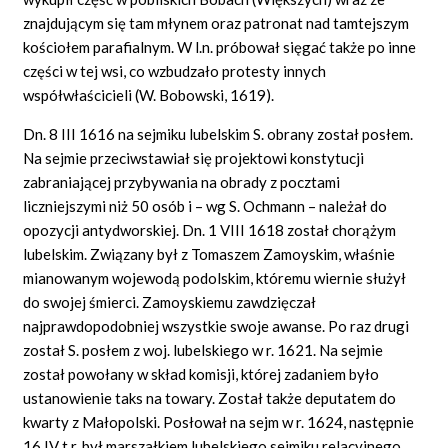
znajdującym się tam młynem oraz patronat nad tamtejszym
kościołem parafialnym. W l.n. próbował sięgać także po inne
części w tej wsi, co wzbudzało protesty innych
współwłaścicieli (W. Bobowski, 1619).
Dn. 8 III 1616 na sejmiku lubelskim S. obrany został posłem.
Na sejmie przeciwstawiał się projektowi konstytucji
zabraniającej przybywania na obrady z pocztami
liczniejszymi niż 50 osób i – wg S. Ochmann – należał do
opozycji antydworskiej. Dn. 1 VIII 1618 został chorążym
lubelskim. Związany był z Tomaszem Zamoyskim, właśnie
mianowanym wojewodą podolskim, któremu wiernie służył
do swojej śmierci. Zamoyskiemu zawdzięczał
najprawdopodobniej wszystkie swoje awanse. Po raz drugi
został S. posłem z woj. lubelskiego w r. 1621. Na sejmie
został powołany w skład komisji, której zadaniem było
ustanowienie taks na towary. Został także deputatem do
kwarty z Małopolski. Posłował na sejm w r. 1624, następnie
16 IV t.r. był marszałkiem lubelskiego sejmiku relacyjnego.