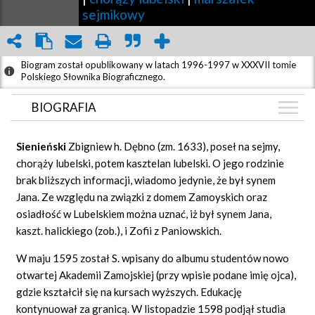
sejmikowy
Biogram został opublikowany w latach 1996-1997 w XXXVII tomie
Polskiego Słownika Biograficznego.
BIOGRAFIA
BIOGRAFIA
Sienieński
Zbigniew h. Dębno (zm. 1633), poseł na sejmy,
GRAF POWIĄZAŃ
chorąży lubelski, potem kasztelan lubelski. O jego rodzinie
brak bliższych informacji, wiadomo jedynie, że był synem
DYSKUSJA
Jana. Ze względu na związki z domem Zamoyskich oraz
Mapa
osiadłość w Lubelskiem można uznać, iż był synem Jana,
kaszt. halickiego (zob.), i Zofii z Paniowskich.
W maju 1595 został S. wpisany do albumu studentów nowo
otwartej Akademii Zamojskiej (przy wpisie podane imię ojca),
gdzie kształcił się na kursach wyższych. Edukację
kontynuował za granicą. W listopadzie 1598 podjął studia