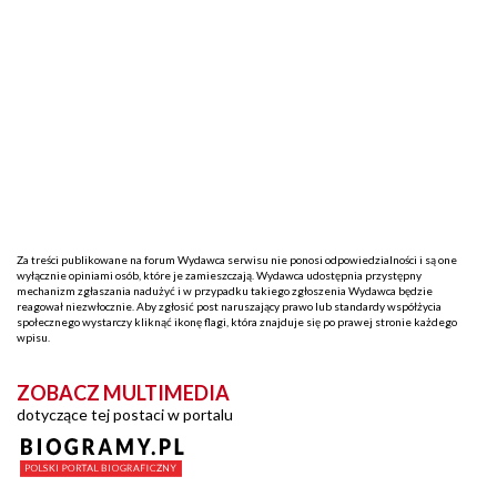
Za treści publikowane na forum Wydawca serwisu nie ponosi odpowiedzialności i są one
wyłącznie opiniami osób, które je zamieszczają. Wydawca udostępnia przystępny
mechanizm zgłaszania nadużyć i w przypadku takiego zgłoszenia Wydawca będzie
reagował niezwłocznie. Aby zgłosić post naruszający prawo lub standardy współżycia
społecznego wystarczy kliknąć ikonę flagi, która znajduje się po prawej stronie każdego
wpisu.
ZOBACZ MULTIMEDIA
dotyczące tej postaci w portalu