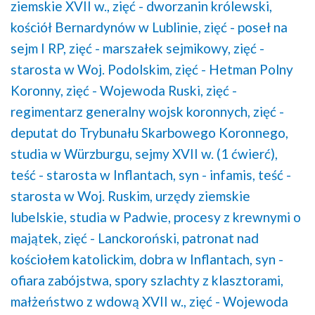
ziemskie XVII w.,
zięć - dworzanin królewski,
kościół Bernardynów w Lublinie,
zięć - poseł na
sejm I RP,
zięć - marszałek sejmikowy,
zięć -
starosta w Woj. Podolskim,
zięć - Hetman Polny
Koronny,
zięć - Wojewoda Ruski,
zięć -
regimentarz generalny wojsk koronnych,
zięć -
deputat do Trybunału Skarbowego Koronnego,
studia w Würzburgu,
sejmy XVII w. (1 ćwierć),
teść - starosta w Inflantach,
syn - infamis,
teść -
starosta w Woj. Ruskim,
urzędy ziemskie
lubelskie,
studia w Padwie,
procesy z krewnymi o
majątek,
zięć - Lanckoroński,
patronat nad
kościołem katolickim,
dobra w Inflantach,
syn -
ofiara zabójstwa,
spory szlachty z klasztorami,
małżeństwo z wdową XVII w.,
zięć - Wojewoda