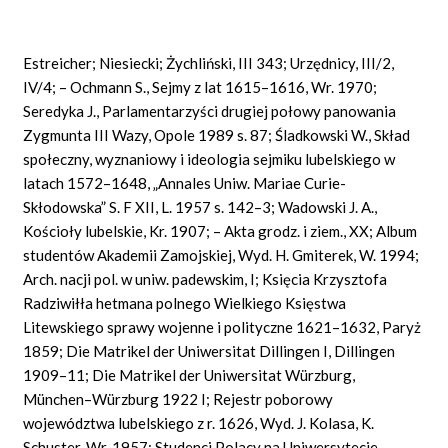
Estreicher; Niesiecki; Żychliński, III 343; Urzędnicy, III/2,
IV/4; – Ochmann S., Sejmy z lat 1615–1616, Wr. 1970;
Seredyka J., Parlamentarzyści drugiej połowy panowania
Zygmunta III Wazy, Opole 1989 s. 87; Śladkowski W., Skład
społeczny, wyznaniowy i ideologia sejmiku lubelskiego w
latach 1572–1648, „Annales Uniw. Mariae Curie-
Skłodowska” S. F XII, L. 1957 s. 142–3; Wadowski J. A.,
Kościoły lubelskie, Kr. 1907; – Akta grodz. i ziem., XX; Album
studentów Akademii Zamojskiej, Wyd. H. Gmiterek, W. 1994;
Arch. nacji pol. w uniw. padewskim, I; Księcia Krzysztofa
Radziwiłła hetmana polnego Wielkiego Księstwa
Litewskiego sprawy wojenne i polityczne 1621–1632, Paryż
1859; Die Matrikel der Uniwersitat Dillingen I, Dillingen
1909–11; Die Matrikel der Uniwersitat Würzburg,
München–Würzburg 1922 I; Rejestr poborowy
województwa lubelskiego z r. 1626, Wyd. J. Kolasa, K.
Schuster, Wr. 1957; Studenci Polacy na Uniwersytecie