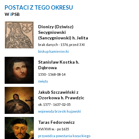
POSTACI Z TEGO OKRESU
W
i
PSB
Dionizy (Dziwisz)
Secygniowski
(Sancygniowski) h. Jelita
brak danych - 1576, przed 3 XI
biskup kamieniecki
Stanisław Kostka h.
Dąbrowa
1550 - 1568-08-14
święty
Jakub Szczawiński z
Ozorkowa h. Prawdzic
ok. 1577 - 1637-02-05
wojewoda brzeski kujawski
Taras Fedorowicz
XVI/XVII w. - po 1635
przywódca powstania kozackiego