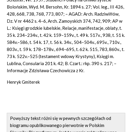
Bolońskim, Wyd. M. Bersohn, Kr. 1894 s. 27; Vol. leg., III 426,
428, 668, 738, 768, 773, 807; – AGAD: Arch. Radziwiłłów,
Dz. V nr 4462 s. 4–6, Arch. Zamoyskich 374, 742, 909; AP w
L.: Księgi grodzkie lubelskie, Relacje, manifestacje, oblaty, t.
35 k. 234–234v., t. 42 k. 159–159v., t. 49 k. 517v., 938, t. 51 k.
584v.–586, t. 54 k. 17, t. 56 k. 34v., 504–504v., 695v., 710v.,
803v., t. 59 k. 178–178v., 694–695, t. 62 k. 515, 783, 860v., t.
73 k. 522v.–525 (testament wdowy Krystyny), Księgi m.
Lublina, Consularia 201 k. 42; B. Czart.: rkp. 390 s. 217; –
Informacje Zdzisława Czechowicza z Kr.
Henryk Gmiterek
Powyższy tekst różni się w pewnych szczegółach od
biogramu opublikowanego pierwotnie w Polskim