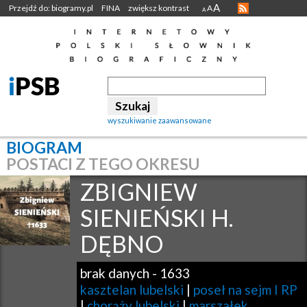
A
Przejdź do: biogramy.pl
FINA
zwiększ kontrast
A
A
wyszukiwanie zaawansowane
BIOGRAM
POSTACI Z TEGO OKRESU
ZBIGNIEW
SIENIEŃSKI H.
DĘBNO
brak danych
-
1633
kasztelan lubelski
|
poseł na sejm I RP
|
chorąży lubelski
|
marszałek