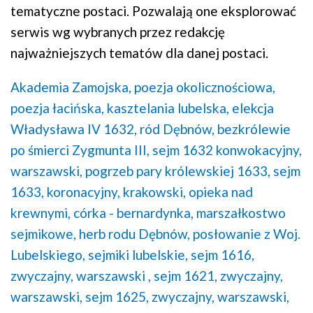
tematyczne postaci. Pozwalają one eksplorować
serwis wg wybranych przez redakcję
najważniejszych tematów dla danej postaci.
Akademia Zamojska,
poezja okolicznościowa,
poezja łacińska,
kasztelania lubelska,
elekcja
Władysława IV 1632,
ród Dębnów,
bezkrólewie
po śmierci Zygmunta III,
sejm 1632 konwokacyjny,
warszawski,
pogrzeb pary królewskiej 1633,
sejm
1633, koronacyjny, krakowski,
opieka nad
krewnymi,
córka - bernardynka,
marszałkostwo
sejmikowe,
herb rodu Dębnów,
posłowanie z Woj.
Lubelskiego,
sejmiki lubelskie,
sejm 1616,
zwyczajny, warszawski ,
sejm 1621, zwyczajny,
warszawski,
sejm 1625, zwyczajny, warszawski,