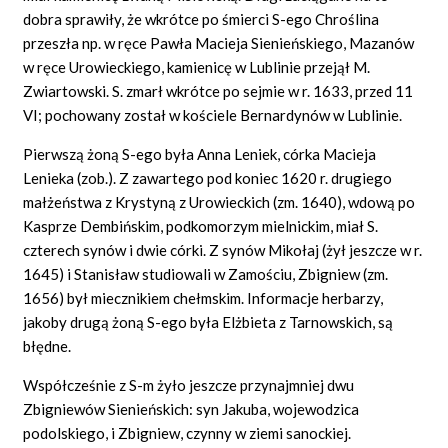
dobra sprawiły, że wkrótce po śmierci S-ego Chroślina
przeszła np. w ręce Pawła Macieja Sienieńskiego, Mazanów
w ręce Urowieckiego, kamienicę w Lublinie przejął M.
Zwiartowski. S. zmarł wkrótce po sejmie w r. 1633, przed 11
VI; pochowany został w kościele Bernardynów w Lublinie.
Pierwszą żoną S-ego była Anna Leniek, córka Macieja
Lenieka (zob.). Z zawartego pod koniec 1620 r. drugiego
małżeństwa z Krystyną z Urowieckich (zm. 1640), wdową po
Kasprze Dembińskim, podkomorzym mielnickim, miał S.
czterech synów i dwie córki. Z synów Mikołaj (żył jeszcze w r.
1645) i Stanisław studiowali w Zamościu, Zbigniew (zm.
1656) był miecznikiem chełmskim. Informacje herbarzy,
jakoby drugą żoną S-ego była Elżbieta z Tarnowskich, są
błędne.
Współcześnie z S-m żyło jeszcze przynajmniej dwu
Zbigniewów Sienieńskich: syn Jakuba, wojewodzica
podolskiego, i Zbigniew, czynny w ziemi sanockiej.