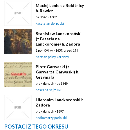
Maciej Leniek z Rokitnicy
h. Rawicz
ok. 1545 - 1609
kasztelan dorpacki
Stanisław Lanckoroński
(z Brzezia na
Lanckoronie) h. Zadora
1 poł. XVII w. - 1657, przed 19 II
hetman polny koronny
Piotr Garwaski (z
Garwarza Garwaski) h.
Grzymała
brak danych - po 1649
poseł na sejm I RP
Hieronim Lanckoroński h.
Zadora
brak danych - 1697
podkomorzy podolski
POSTACI Z TEGO OKRESU