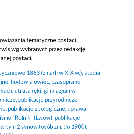
wiązania tematyczne postaci.
rwis wg wybranych przez redakcję
anej postaci.
yczniowe 1863 (zmarli w XIX w.),
studia
jne,
hodowla owiec,
czasopismo
kach,
utrata ręki,
gimnazjum w
olnicze,
publikacje przyrodnicze,
ie,
publikacje zoologiczne,
uprawa
ismo "Rolnik" (Lwów),
publikacje
3, w tym 2 synów (osób zm. do 1900),