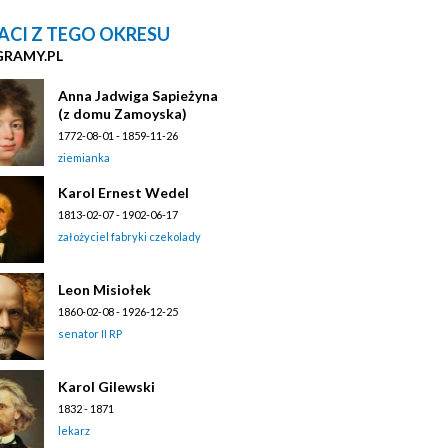
ACI Z TEGO OKRESU
GRAMY.PL
Anna Jadwiga Sapieżyna
(z domu Zamoyska)
1772-08-01 - 1859-11-26
ziemianka
Karol Ernest Wedel
1813-02-07 - 1902-06-17
założyciel fabryki czekolady
Leon Misiołek
1860-02-08 - 1926-12-25
senator II RP
Karol Gilewski
1832 - 1871
lekarz