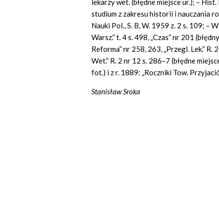
lekarzy wet. (błędne miejsce ur.); – His
studium z zakresu historii i nauczania 
Nauki Pol., S. B, W. 1959 z. 2 s. 109; – 
Warsz.” t. 4 s. 498, „Czas” nr 201 (błędn
Reforma” nr 258, 263, „Przegl. Lek.” R. 26
Wet.” R. 2 nr 12 s. 286–7 (błędne miejsce 
fot.) i z r. 1889: „Roczniki Tow. Przyjaci
Stanisław Sroka