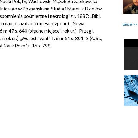
t. Nauki Pol., IV; Wachowski M., Szkoła żabikowska –
rolniczego w Poznańskiem, Studia i Mater. z Dziejów
Wspomnienia pośmiertne i nekrologi z r. 1887: „Bibl.
y rok ur. oraz dzień i miesiąc zgonu), „Nowa
więcej
 nr 47 s. 640 (błędne miejsce i rok ur.) „Przegl.
i rok ur.), „Wszechświat” T. 6 nr 51 s. 801–3 (A. St.,
ół Nauk Pozn.” t. 16 s. 798.