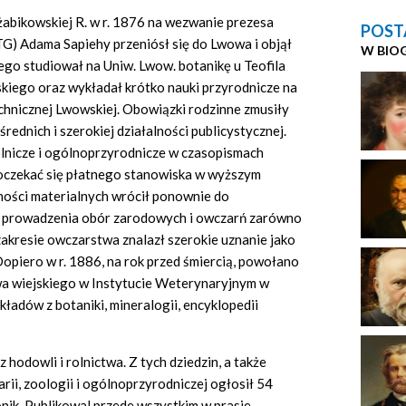
 żabikowskiej R. w r. 1876 na wezwanie prezesa
POST
G) Adama Sapiehy przeniósł się do Lwowa i objął
W BIO
tego studiował na Uniw. Lwow. botanikę u Teofila
skiego oraz wykładał krótko nauki przyrodnicze na
chnicznej Lwowskiej. Obowiązki rodzinne zmusiły
rednich i szerokiej działalności publicystycznej.
lnicze i ogólnoprzyrodnicze w czasopismach
oczekać się płatnego stanowiska w wyższym
ności materialnych wrócił ponownie do
ię prowadzenia obór zarodowych i owczarń zarówno
 zakresie owczarstwa znalazł szerokie uznanie jako
opiero w r. 1886, na rok przed śmiercią, powołano
wa wiejskiego w Instytucie Weterynaryjnym w
adów z botaniki, mineralogii, encyklopedii
 hodowli i rolnictwa. Z tych dziedzin, a także
arii, zoologii i ogólnoprzyrodniczej ogłosił 54
ronik. Publikowal przede wszystkim w prasie