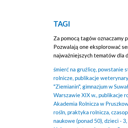
TAGI
Za pomocą tagów oznaczamy po
Pozwalają one eksplorować se
najważniejszych tematów dla d
śmierć na gruźlicę,
powstanie st
rolnicze,
publikacje weterynary
"Ziemianin",
gimnazjum w Suwał
Warszawie XIX w.,
publikacje r
Akademia Rolnicza w Pruszkow
rośln,
praktyka rolnicza,
czasop
naukowe (ponad 50),
dzieci - 