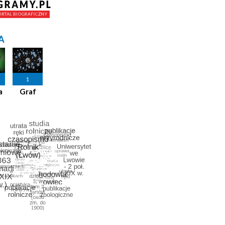
A
1
a
Graf