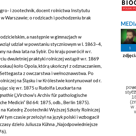
o- i zootechnik, docent rolnictwa Instytutu
 w Warszawie; o rodzicach i pochodzeniu brak
MEDI
odzicielskim, a następnie w gimnazjach w
wziął udział w powstaniu styczniowym w l. 1863–4,
1
any na dwa lata na Sybir. Do kraju powrócił w r.
zdjęci
iu dwuletniej praktyki rolniczej wstąpił w r. 1869
oskau) koło Opola, którą ukończył z odznaczaniem,
. Settegasta z owczarstwa i wełnoznawstwa. Po
rolniczej na Śląsku i w Królestwie kontynuował od r.
ując się w r. 1875 u Rudolfa Leuckarta na
ignathie
(„Virchow’s Archiv für pathologische
che Medicin” Bd 64: 1875, odb., Berlin 1875).
 na Katedrę Zootechniki Wyższej Szkoły Rolniczej
 tym czasie przełożył na język polski i wzbogacił
czasy dzieło Juliusza Kühna „Najodpowiedniejsze
76).