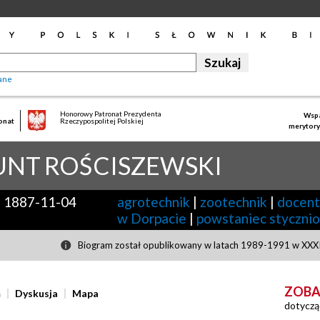
ane
Honorowy Patronat Prezydenta
Wspa
onat
Rzeczypospolitej Polskiej
merytory
UNT
ROŚCISZEWSKI
-
1887-11-04
agrotechnik
|
zootechnik
|
docent
w Dorpacie
|
powstaniec styczni
Biogram został opublikowany w latach 1989-1991 w XXXII
ZOBA
ń
Dyskusja
Mapa
dotyczą