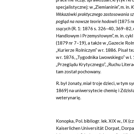
specjalistycznej: w „Ziemianinie”, m. in.
K
Wskazówki praktycznego zastosowania 
pogląd na nowsze teorie hodowli
(1875 nr
ssących
(R. 1: 1876 s. 326–40, 369–82, 
Handlowym i Przemysłowym”, m. in. cyk
(1879 nr 7–19), a także w „Gazecie Roln
„Kurierze Rolniczym” w r. 1886. Pisał te
w r. 1876, „Tygodnika Lwowskiego” w l. 
„Przeglądu Krytycznego”, „Ruchu Literac
tam został pochowany.
R. był żonaty, miał troje dzieci, w tym 
1869) na uniwersytecie chemię i Zdzisł
weterynarię.
Konopka, Pol. bibliogr. lek. XIX w., IX 
Kaiserlichen Universität Dorpat, Dorpa