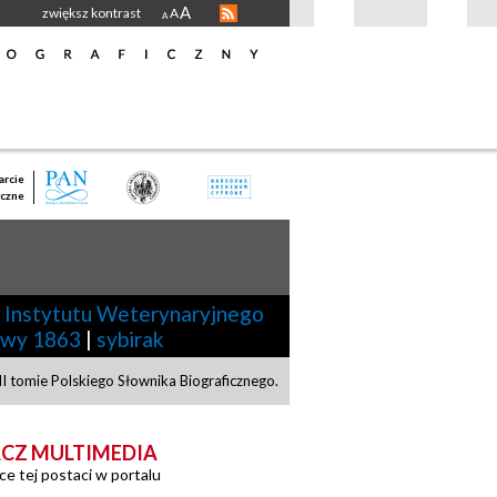
A
zwiększ kontrast
A
A
rcie
czne
 Instytutu Weterynaryjnego
owy 1863
|
sybirak
 tomie Polskiego Słownika Biograficznego.
CZ MULTIMEDIA
ce tej postaci w portalu