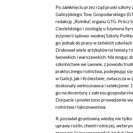
Po zamknięciu przez rząd pruski szkoły
Galicyjskiego Tow. Gospodarskiego (GT
redakcję „Rolnika”, organu GTG. Prócz 
Ciesielskiego i zoologię u Szymona Syr
inżynierii lądowo-wodnej Szkoły Polite
go jednak do pracy w żeńskich szkołach ś
Drukował wiele artykułów na tematy ro
lwowskich i warszawskich. Nie mogąc d
szkolnictwie we Lwowie, z powodu trud
praktycznego rolnictwa, podejmując s
w Galicji, jak i Królestwie; zwłaszcza w
doskonały wełnoznawca i selekcjoner. D
go na docenturę z zakresu gospodarst
Dorpacie i powierzono prowadzenie wykł
rolnictwa i łąkoznawstwa.
R. posiadał gruntowną wiedzę nie tylko z
uprawy roślin, chemii rolniczej, weteryn
prace nie licząc sprawozdań, krytyk i k