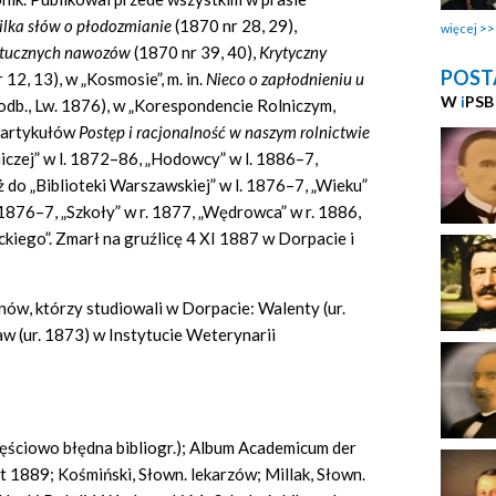
ilka słów o płodozmianie
(1870 nr 28, 29),
więcej
sztucznych nawozów
(1870 nr 39, 40),
Krytyczny
POST
 12, 13), w „Kosmosie”, m. in.
Nieco o zapłodnieniu u
W
i
PSB
odb., Lw. 1876), w „Korespondencie Rolniczym,
l artykułów
Postęp i racjonalność w naszym rolnictwie
iczej” w l. 1872–86, „Hodowcy” w l. 1886–7,
ż do „Biblioteki Warszawskiej” w l. 1876–7, „Wieku”
1876–7, „Szkoły” w r. 1877, „Wędrowca” w r. 1886,
kiego”. Zmarł na gruźlicę 4 XI 1887 w Dorpacie i
synów, którzy studiowali w Dorpacie: Walenty (ur.
aw (ur. 1873) w Instytucie Weterynarii
(częściowo błędna bibliogr.); Album Academicum der
t 1889; Kośmiński, Słown. lekarzów; Millak, Słown.