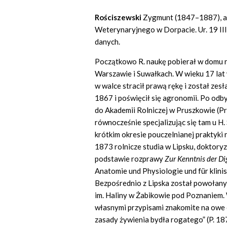
Rościszewski
Zygmunt (1847–1887), agr
Weterynaryjnego w Dorpacie. Ur. 19 III
danych.
Początkowo R. naukę pobierał w domu r
Warszawie i Suwałkach. W wieku 17 lat 
w walce stracił prawą rękę i został zesł
1867 i poświęcił się agronomii. Po odbyc
do Akademii Rolniczej w Pruszkowie (Pr
równocześnie specjalizując się tam u H
krótkim okresie pouczelnianej praktyki 
1873 rolnicze studia w Lipsku, doktoryz
podstawie rozprawy
Zur Kenntnis der D
Anatomie und Physiologie und für klinis
Bezpośrednio z Lipska został powołany
im. Haliny w Żabikowie pod Poznaniem. W
własnymi przypisami znakomite na owe 
zasady żywienia bydła rogatego” (P. 18