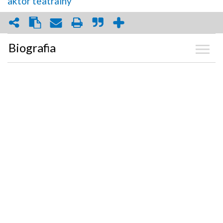
aktor teatralny
Biografia
Kalendarium
Zdjęcia
(4)
Graf powiązań
Dyskusja
Mapa