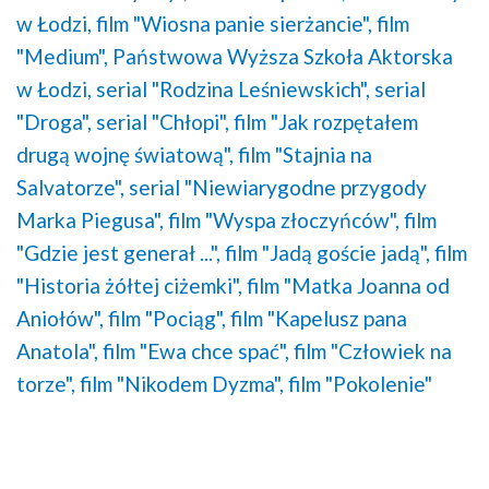
w Łodzi,
film "Wiosna panie sierżancie",
film
"Medium",
Państwowa Wyższa Szkoła Aktorska
w Łodzi,
serial "Rodzina Leśniewskich",
serial
"Droga",
serial "Chłopi",
film "Jak rozpętałem
drugą wojnę światową",
film "Stajnia na
Salvatorze",
serial "Niewiarygodne przygody
Marka Piegusa",
film "Wyspa złoczyńców",
film
"Gdzie jest generał ...",
film "Jadą goście jadą",
film
"Historia żółtej ciżemki",
film "Matka Joanna od
Aniołów",
film "Pociąg",
film "Kapelusz pana
Anatola",
film "Ewa chce spać",
film "Człowiek na
torze",
film "Nikodem Dyzma",
film "Pokolenie"