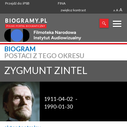
Przejdź do: iPSB
FINA
A
zwiększ kontrast
A
A
X
BIOGRAM
POSTACI Z TEGO OKRESU
SZUKANA FRAZA
ZYGMUNT
ZINTEL
1911-04-02
-
1990-01-30