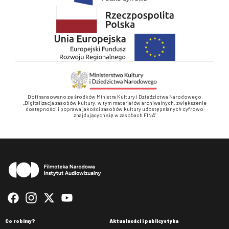
Dofinansowano ze środków Ministra Kultury i Dziedzictwa Narodowego
„Digitalizacja zasobów kultury, w tym materiałów archiwalnych, zwiększenie
dostępności i poprawa jakości zasobów kultury udostępnianych cyfrowo
znajdujących się w zasobach FINA”
Stopka
Co robimy?
Aktualności i publicystyka