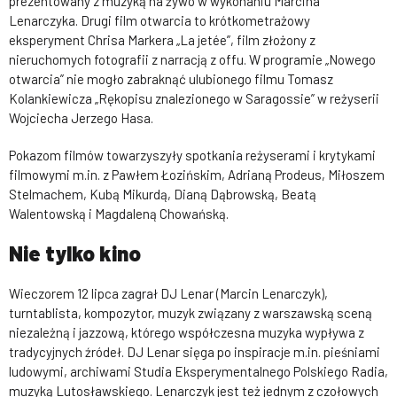
prezentowany z muzyką na żywo w wykonaniu Marcina
Lenarczyka. Drugi film otwarcia to krótkometrażowy
eksperyment Chrisa Markera „La jetée”, film złożony z
nieruchomych fotografii z narracją z offu. W programie „Nowego
otwarcia” nie mogło zabraknąć ulubionego filmu Tomasz
Kolankiewicza „Rękopisu znalezionego w Saragossie” w reżyserii
Wojciecha Jerzego Hasa.
Pokazom filmów towarzyszyły spotkania reżyserami i krytykami
filmowymi m.in. z Pawłem Łozińskim, Adrianą Prodeus, Miłoszem
Stelmachem, Kubą Mikurdą, Dianą Dąbrowską, Beatą
Walentowską i Magdaleną Chowańską.
Nie tylko kino
Wieczorem 12 lipca zagrał DJ Lenar (Marcin Lenarczyk),
turntablista, kompozytor, muzyk związany z warszawską sceną
niezależną i jazzową, którego współczesna muzyka wypływa z
tradycyjnych źródeł. DJ Lenar sięga po inspiracje m.in. pieśniami
ludowymi, archiwami Studia Eksperymentalnego Polskiego Radia,
muzyką Lutosławskiego. Lenarczyk jest też jednym z czołowych