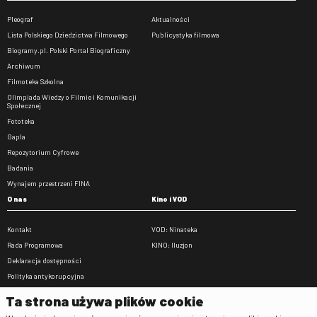
Pleograf
Aktualności
Lista Polskiego Dziedzictwa Filmowego
Publicystyka filmowa
Biogramy.pl. Polski Portal Biograficzny
Archiwum
Filmoteka Szkolna
Olimpiada Wiedzy o Filmie i Komunikacji
Społecznej
Fototeka
Gapla
Repozytorium Cyfrowe
Badania
Wynajem przestrzeni FINA
O nas
Kino i VOD
Kontakt
VOD: Ninateka
Rada Programowa
KINO: Iluzjon
Deklaracja dostępności
Polityka antykorupcyjna
BIP
Ta strona używa plików cookie
Zamówienia publiczne