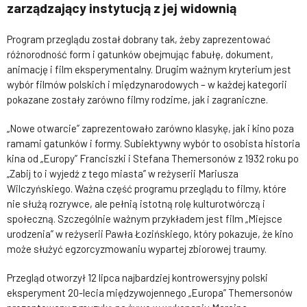
zarządzający instytucją z jej widownią
Program przeglądu został dobrany tak, żeby zaprezentować
różnorodność form i gatunków obejmując fabułę, dokument,
animację i film eksperymentalny. Drugim ważnym kryterium jest
wybór filmów polskich i międzynarodowych – w każdej kategorii
pokazane zostały zarówno filmy rodzime, jak i zagraniczne.
„Nowe otwarcie” zaprezentowało zarówno klasykę, jak i kino poza
ramami gatunków i formy. Subiektywny wybór to osobista historia
kina od „Europy” Franciszki i Stefana Themersonów z 1932 roku po
„Zabij to i wyjedź z tego miasta” w reżyserii Mariusza
Wilczyńskiego. Ważna część programu przeglądu to filmy, które
nie służą rozrywce, ale pełnią istotną rolę kulturotwórczą i
społeczną. Szczególnie ważnym przykładem jest film „Miejsce
urodzenia” w reżyserii Pawła Łozińskiego, który pokazuje, że kino
może służyć egzorcyzmowaniu wypartej zbiorowej traumy.
Przegląd otworzył 12 lipca najbardziej kontrowersyjny polski
eksperyment 20-lecia międzywojennego „Europa” Themersonów