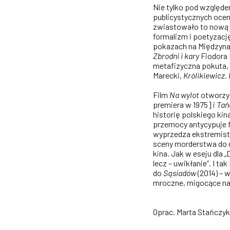
Nie tylko pod względem
publicystycznych ocen 
zwiastowało to nową ja
formalizm i poetyzacj
pokazach na Międzyna
Zbrodni i kary
Fiodora 
metafizyczna pokuta, 
Marecki,
Królikiewicz.
Film
Na wylot
otworzył 
premiera w 1975] i
Tań
historię polskiego kin
przemocy antycypuje f
wyprzedza ekstremistyc
sceny morderstwa do d
kina. Jak w eseju dla 
lecz – uwikłanie”. I t
do
Sąsiadów
(2014) – 
mroczne, migocące na 
Oprac. Marta Stańczyk