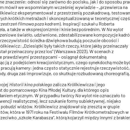
ne znaczenie: odnosi się zarówno do pocisku, jak i do sposobu pra
 sam mówił we wspomnianym wcześniej wywiadzie – „przewierca na
ólikiewicz eksperymentował z przestrzenią pozakadrową, testowa
zych krótkich metrażach i skonceptualizowaną w teoretycznej częś
rzestrzeń filmowa poza kadrem
). Inspiracji szukał u Roberta
ela, a także w ekspresjonizmie i kinie bezpośrednim. W
Na wylot
arzeniowe światło, udziwnione, zdestabilizowane kompozycje kadr
 rzeczywistość ścieżka dźwiękowa budują poczucie obcości i
likiewicz: „Dziesiątki były takich rzeczy, które jakby przeinaczały
ostał przeinaczony przez los” (Warszawa 2023). W scenach z
że prawdziwymi przestępcami – osiągnął dokumentalną
jąc ją z podejściem kreacjonistycznym, czego synekdochą może by
e pracują kamery: jedna często statycznie rejestruje rzeczywistość,
ody, druga zaś improwizuje, co skutkuje rozbudowaną choreografią.
wojej
Historii kina polskiego
zalicza Królikiewicza i jego
 do pomarcowego Kina Młodej Kultury, dla którego opis
adaniem etycznym. W przypadku twórcy
Na wylot
nie oznaczało to
encji realistycznej, lecz szukanie formy subiektywnej, niejako
a pobudzi widzów. Królikiewicz znajdował się zresztą w grupie
tów, która w 1971 roku na Festiwalu Filmów Krótkometrażowych w
zeciwko „szkole Karabasza”, którą kojarzyli między innymi z braki