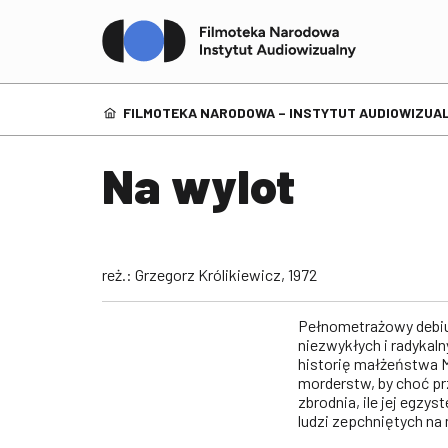
FILMOTEKA NARODOWA – INSTYTUT AUDIOWIZUAL
Na wylot
reż.: Grzegorz Królikiewicz, 1972
Pełnometrażowy debiut
niezwykłych i radykaln
historię małżeństwa Ma
morderstw, by choć prz
zbrodnia, ile jej egzy
ludzi zepchniętych na 