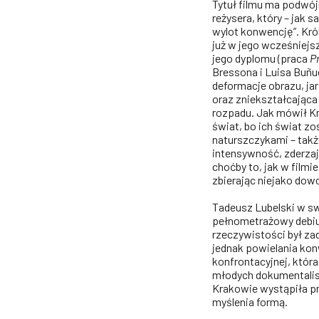
Tytuł filmu ma podwój
reżysera, który – jak
wylot konwencję”. Kr
już w jego wcześniejs
jego dyplomu (praca
P
Bressona i Luisa Buñu
deformacje obrazu, j
oraz zniekształcająca
rozpadu. Jak mówił Kró
świat, bo ich świat z
naturszczykami – tak
intensywność, zderza
choćby to, jak w filmi
zbierając niejako dow
Tadeusz Lubelski w s
pełnometrażowy debiut
rzeczywistości był z
jednak powielania konw
konfrontacyjnej, któr
młodych dokumentalis
Krakowie wystąpiła pr
myślenia formą.