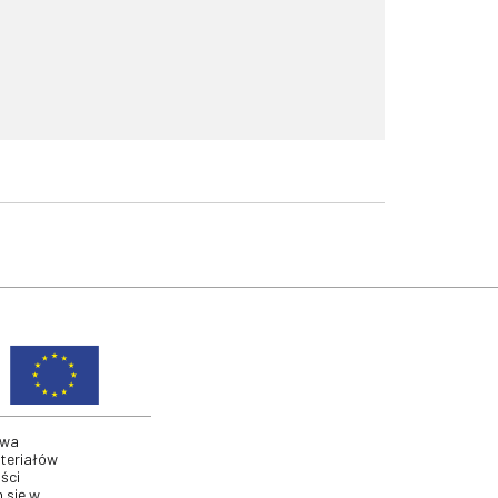
twa
ateriałów
ści
 się w