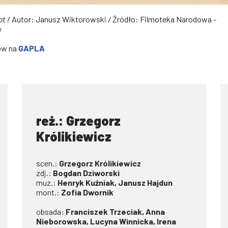
ot
/ Autor: Janusz Wiktorowski
/
Źródło: Filmoteka Narodowa -
y
ów na
GAPLA
reż.: Grzegorz
Królikiewicz
scen.:
Grzegorz Królikiewicz
zdj.:
Bogdan Dziworski
muz.:
Henryk Kuźniak, Janusz Hajdun
mont.:
Zofia Dwornik
obsada:
Franciszek Trzeciak, Anna
Nieborowska, Lucyna Winnicka, Irena