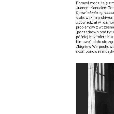
Pomysł zrodził się z r
Juanem Manuelem Torr
Opowiadania o proces
krakowskim archiwum 
opowiedział w rozmow
problemów z wcześnie
(początkowo pod tyt
później Kazimierz Kut
filmowej udało się zg
Zbigniew Warpechowski
skomponowali muzykę,