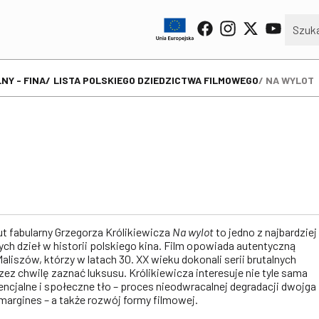
NY - FINA
LISTA POLSKIEGO DZIEDZICTWA FILMOWEGO
NA WYLOT
 fabularny Grzegorza Królikiewicza
Na wylot
to jedno z najbardziej
ych dzieł w historii polskiego kina. Film opowiada autentyczną
liszów, którzy w latach 30. XX wieku dokonali serii brutalnych
ez chwilę zaznać luksusu. Królikiewicza interesuje nie tyle sama
stencjalne i społeczne tło – proces nieodwracalnej degradacji dwojga
margines – a także rozwój formy filmowej.