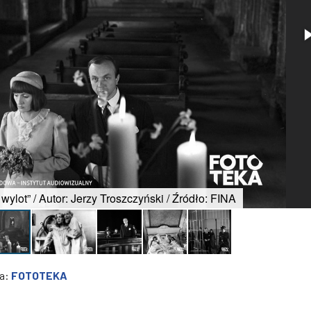
wylot” / Autor: Jerzy Troszczyński / Źródło: FINA
na:
FOTOTEKA