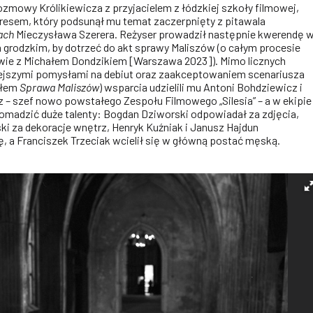
ozmowy Królikiewicza z przyjacielem z łódzkiej szkoły filmowej,
esem, który podsunął mu temat zaczerpnięty z pitawala
ach
Mieczysława Szerera. Reżyser prowadził następnie kwerendę 
grodzkim, by dotrzeć do akt sprawy Maliszów (o całym procesie
ie z Michałem Dondzikiem [Warszawa 2023]). Mimo licznych
jszymi pomysłami na debiut oraz zaakceptowaniem scenariusza
ułem
Sprawa Maliszów
) wsparcia udzielili mu Antoni Bohdziewicz i
z – szef nowo powstałego Zespołu Filmowego „Silesia” – a w ekipie
romadzić duże talenty: Bogdan Dziworski odpowiadał za zdjęcia,
 za dekoracje wnętrz, Henryk Kuźniak i Janusz Hajdun
 a Franciszek Trzeciak wcielił się w główną postać męską.