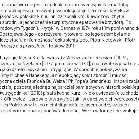
 formalnym nie jest to jednak film interwencyjny. Nie ma tutaj
i moralnej lekcji, a nawet psychologizacji. Dla części krytyków
kość w polskim kinie, inni zarzucali Królikiewiczowi zbytni
ę zbrodni, a jednocześnie turpistyczne epatowanie brzydotą. Po
rodowym Tygodniu Krytyki w Cannes w 1974 roku film porównano d
Dostojewskiego – co reżysera irytowało, bo jego celem była nie
lecz studium niemożności odkupienia (zob. Piotr Kletowski, Piotr
 Pracuję dla przyszłości
, Kraków 2011).
trylogię klęski Królikiewicza (z
Wiecznymi pretensjami
[1974,
czącym jastrzębiem
[1977, premiera w 1978]) i na trwałe wpisał się
a jako dzieło radykalne i intrygujące. W sposobie pokazywania
ilmy Michaela Hanekego, a niepokojący splot zbrodni i miłości
zne dzieła Fabrice’a Du Welza i Philippe'a Grandrieux. Inscenizacj
zisiaj pozostaje jedną z najbardziej pamiętnych w historii polskie
„Dwutygodnika” (2010) pisała Iwona Kurz: „Nie o uwiedzenie tu chodzi
ak Królikiewicz – zarówno w
Na wylot
, jak i w całej swojej twórczości 
wikła Polaków w to, co nieinteligenckie, czasem podłe, czasem
granicy irracjonalnej podświadomości. Wikła w formę i prowokuje.