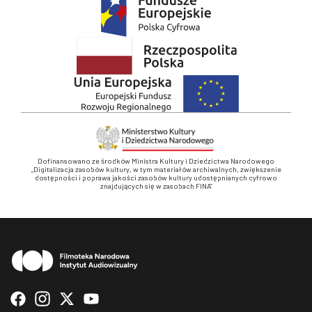
Dofinansowano ze środków Ministra Kultury i Dziedzictwa Narodowego
„Digitalizacja zasobów kultury, w tym materiałów archiwalnych, zwiększenie
dostępności i poprawa jakości zasobów kultury udostępnianych cyfrowo
znajdujących się w zasobach FINA”
Stopka