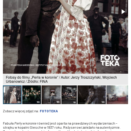
Fotosy do filmu „Perła w koronie” / Autor: Jerzy Troszczyński, Wojciech
Urbanowicz / Źródło: FINA
Zobacz więcej zdjęć na:
FOTOTEKA
Fabuła
Perły w koronie
również jest oparta na prawdziwych wydarzeniach –
strajku w kopalni Giesche w 1937 roku. Reżyserowi zależało na autentyzmie.