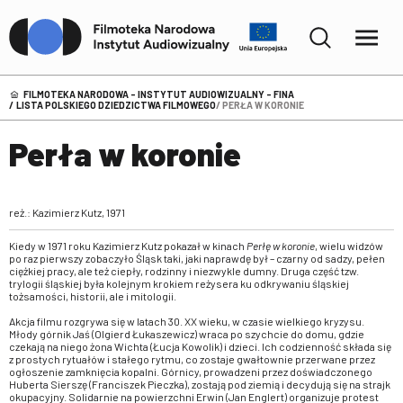
FILMOTEKA NARODOWA – INSTYTUT AUDIOWIZUALNY - FINA
LISTA POLSKIEGO DZIEDZICTWA FILMOWEGO
PERŁA W KORONIE
Perła w koronie
reż.: Kazimierz Kutz, 1971
Kiedy w 1971 roku Kazimierz Kutz pokazał w kinach
Perłę w koronie
, wielu widzów
po raz pierwszy zobaczyło Śląsk taki, jaki naprawdę był – czarny od sadzy, pełen
ciężkiej pracy, ale też ciepły, rodzinny i niezwykle dumny. Druga część tzw.
trylogii śląskiej była kolejnym krokiem reżysera ku odkrywaniu śląskiej
tożsamości, historii, ale i mitologii.
Akcja filmu rozgrywa się w latach 30. XX wieku, w czasie wielkiego kryzysu.
Młody górnik Jaś (Olgierd Łukaszewicz) wraca po szychcie do domu, gdzie
czekają na niego żona Wichta (Łucja Kowolik) i dzieci. Ich codzienność składa się
z prostych rytuałów i stałego rytmu, co zostaje gwałtownie przerwane przez
ogłoszenie zamknięcia kopalni. Górnicy, prowadzeni przez doświadczonego
Huberta Sierszę (Franciszek Pieczka), zostają pod ziemią i decydują się na strajk
okupacyjny. Solidarnie na powierzchni Erwin (Jan Englert) organizuje protest