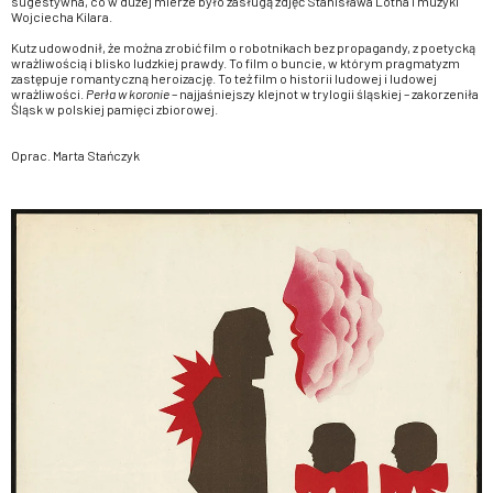
sugestywna, co w dużej mierze było zasługą zdjęć Stanisława Lotha i muzyki
Wojciecha Kilara.
Kutz udowodnił, że można zrobić film o robotnikach bez propagandy, z poetycką
wrażliwością i blisko ludzkiej prawdy. To film o buncie, w którym pragmatyzm
zastępuje romantyczną heroizację. To też film o historii ludowej i ludowej
wrażliwości.
Perła w koronie
– najjaśniejszy klejnot w trylogii śląskiej – zakorzeniła
Śląsk w polskiej pamięci zbiorowej.
Oprac. Marta Stańczyk