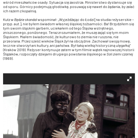
wśród mieszkańców osady. Sytuacja się zaostrza. Ministerstwo dystansuje się
od sporu. Górnicy podejmują głodówkę, posuwają się nawet do żądania, by zalać
ich razem z kopalnią.
Kutz w
Będzie skandal
wspominał: „Wyjeżdżając do Łodzi [na studia reżyserskie –
przyp. aut.], nie byłem świadom własnej śląskiej tożsamości. Ba! Brzydziłem się
tym swoim śląskim garbem, uciekałem od tego Śląska wstrętnego,
zniszczonego, poniżonego. Teraz zrozumiałem, że muszę zająć się tym moim
Śląskiem. Miałem świadomość, że kulturowo to ziemia nie ruszona, nie
przeorana. Przez sześć wieków Śląsk żył na obczyźnie. Zachował swoją mowę,
lecz nie stworzył ani kultury, ani państwa. Był taką wielką historyczną ulęgałką”
(Kraków 2019). Reżyser kontynuuje zatem w tym filmie wątek najnowszej historii
Ślązaków, rozpoczęty dziejami drugiego powstania śląskiego w
Soli ziemi czarnej
(1969).