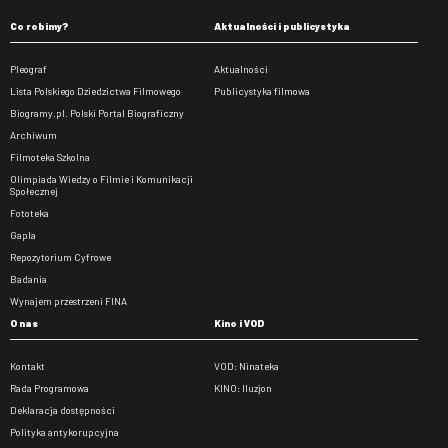
Co robimy?
Aktualności i publicystyka
Pleograf
Aktualności
Lista Polskiego Dziedzictwa Filmowego
Publicystyka filmowa
Biogramy.pl. Polski Portal Biograficzny
Archiwum
Filmoteka Szkolna
Olimpiada Wiedzy o Filmie i Komunikacji
Społecznej
Fototeka
Gapla
Repozytorium Cyfrowe
Badania
Wynajem przestrzeni FINA
O nas
Kino i VOD
Kontakt
VOD: Ninateka
Rada Programowa
KINO: Iluzjon
Deklaracja dostępności
Polityka antykorupcyjna