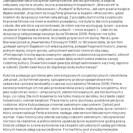
Zaangażował naturszczyków (samą Kowolik, ale też górników), a zdjęcia
odbywały się nie w studio, lecz w prawdziwych kopalniach: „Wieczorek” w
katowickiej dzielnicy Nikiszowiec i „Rozbark” w Bytomiu. Jak sam pisał w książce
Będzie skandal
: „Kręciłem tę moją
Perłę
głównie w kopalni »Wieczorek«, gdzie
miałem do dyspozycji niemal całą załogę. Z początku byli trochę sceptyczni.
Kręcenia filmów nie mieli w wielkim poważaniu; nie była to dla nich poważna
robota. Ale wkrótce się zorientowali, że nikim się nie wysługuję, tyram – a praca
na planie to harówka w ciężkich warunkach – i mnie wsparli. (…) dali mi do
dyspozycji całą powagę swojego życia” (Kraków 2019). Reżyser nie tylko
umieścił Ślązaków na ekranie, lecz także przywrócił im dumę. Maria Lipok-
Bierwiaczonek w „Kwartalniku Filmowym” (1997, nr 18) stwierdziła, że ten film
„pokazał samym Ślązakom ich własną ziemię, pokazał fragment historii, znanej
jednym lepiej, innym gorzej, uzmysłowił wartość i koloryt obyczaju.
»Potrząsnął« trochę zapracowanymi i zajętymi codziennością ziomkami, skłonił
do refleksji, zachęcił, żeby sami szukali dalej wokół siebie znaków swojej
rodzimej kultury. Dowartościował gwarę (a dotąd naśmiewano się z niej, tępiono
w szkole). Zaoferował klucz do śląskiego kodu kulturowego”.
Kutz nie pokazuje górników jako stereotypowych socjalistycznych robotników.
Jak pisał, „to był temat zgrany, splugawiony przez propagandowe kino
radzieckie i polskie landszafty z czasów socrealizmu” (Kraków 2019).
Perła w
koronie
prezentuje ich nie jako przodowników pracy i adeptów socjalizmu, lecz
jako ludzi z krwi i kości – zmęczonych, zdeterminowanych, ale też dumnych z
tego, co robią. Dla nich kopalnia to nie tylko miejsce zarobku, lecz także część
tożsamości, niemal świętość. Praca ma tu sens duchowy, podobnie jak życie
rodzinne, które Kutz pokazuje z niemal sakralnym szacunkiem. Całość jest
oparta na mocnym dualizmie – dom i praca, kobieta i mężczyzna, życie i śmierć –
który uniwersalizuje
Perłę w koronie
, nadając zdarzeniom fabularnym mityczny
wymiar. Czas historyczny zderza się tutaj z czasem sakralnym, rzeczywistość
nie traci na realizmie, a jednocześnie upiększa życie wypełnione godną pracą.
Dobrze oddaje to scena wyłonienia się z kopalni ubrudzonych sadzą górników,
których twarze zdają się wyrzeźbione. Forma filmu jest zresztą niezwykle