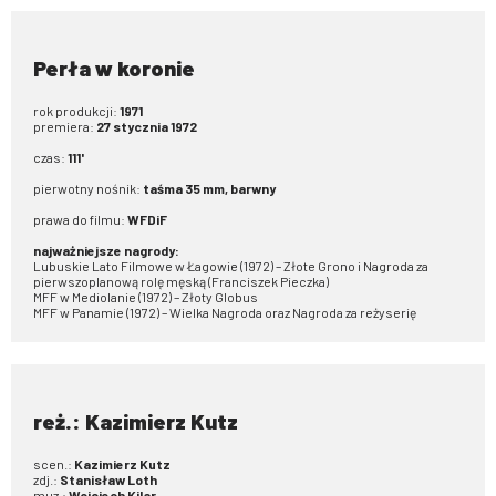
Perła w koronie
rok produkcji:
1971
premiera:
27 stycznia 1972
czas:
111'
pierwotny nośnik:
taśma 35 mm, barwny
prawa do filmu:
WFDiF
najważniejsze nagrody:
Lubuskie Lato Filmowe w Łagowie (1972) – Złote Grono i Nagroda za
pierwszoplanową rolę męską (Franciszek Pieczka)
MFF w Mediolanie (1972) – Złoty Globus
MFF w Panamie (1972) – Wielka Nagroda oraz Nagroda za reżyserię
reż.: Kazimierz Kutz
scen.:
Kazimierz Kutz
zdj.:
Stanisław Loth
muz.:
Wojciech Kilar