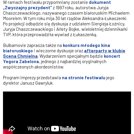
W ramach festiwalu przypomniany zostanie
dokument
„
Zwyczajny prezydent
”
z 1997 roku, autorstwa Juryja
Chaszczewackiego, nazywanego czasem białoruskim Michaelem
Moore'em. W tym roku mija 30 lat rządów Aleksandra Łukaszenki.
Po projekcji odbędzie się dyskusja z udziałem Siergieja Łoźnicy,
Juryja Chaszczewackiego i Arlety Bojke, wieloletniej dziennikarki
TVP, która przeprowadziła wywiad z Łukaszenką.
Bulbamovie zaprasza także na
konkurs młodego kina
białoruskiego
i wieczorne dyskusje oraz
afterparty w klubie
Scena Chmielna
. Wydarzeniem specjalnym będzie
koncert
Yegora Zabelova
, jednego z najbardziej oryginalnych
współczesnych akordeonistów.
Program imprezy przedstawia
na stronie festiwalu
jego
dyrektor Janusz Gawryluk.