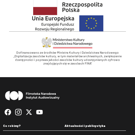
Dofinansowano ze środków Ministra Kultury i Dziedzictwa Narodowego
„Digitalizacja zasobów kultury, w tym materiałów archiwalnych, zwiększenie
dostępności i poprawa jakości zasobów kultury udostępnianych cyfrowo
znajdujących się w zasobach FINA”
Stopka
Co robimy?
Aktualności i publicystyka