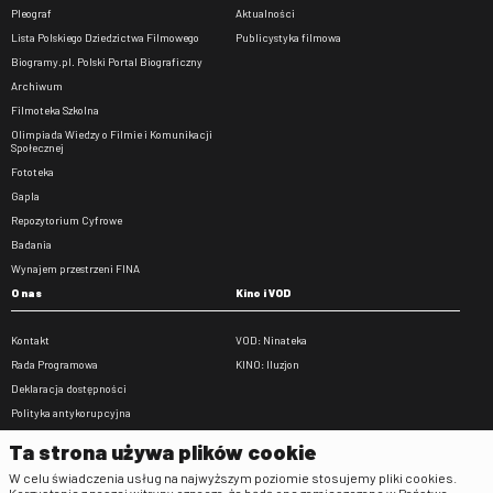
Pleograf
Aktualności
Lista Polskiego Dziedzictwa Filmowego
Publicystyka filmowa
Biogramy.pl. Polski Portal Biograficzny
Archiwum
Filmoteka Szkolna
Olimpiada Wiedzy o Filmie i Komunikacji
Społecznej
Fototeka
Gapla
Repozytorium Cyfrowe
Badania
Wynajem przestrzeni FINA
O nas
Kino i VOD
Kontakt
VOD: Ninateka
Rada Programowa
KINO: Iluzjon
Deklaracja dostępności
Polityka antykorupcyjna
BIP
Ta strona używa plików cookie
Zamówienia publiczne
W celu świadczenia usług na najwyższym poziomie stosujemy pliki cookies.
Praca w FINA
Korzystanie z naszej witryny oznacza, że będą one zamieszczane w Państwa