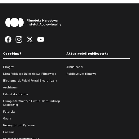
Stopka
Co robimy?
Aktualności i publicystyka
Pleograf
Aktualności
Lista Polskiego Dziedzictwa Filmowego
Publicystyka filmowa
Biogramy.pl. Polski Portal Biograficzny
Archiwum
Filmoteka Szkolna
Olimpiada Wiedzy o Filmie i Komunikacji
Społecznej
Fototeka
Gapla
Repozytorium Cyfrowe
Badania
Wynajem przestrzeni FINA