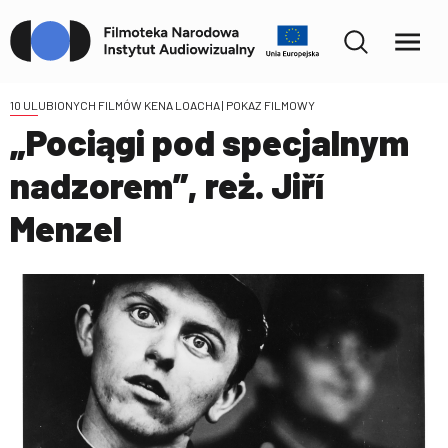
10 ULUBIONYCH FILMÓW KENA LOACHA
| POKAZ FILMOWY
„Pociągi pod specjalnym
nadzorem”, reż. Jiří
Menzel