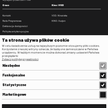
O nas
Kino i VOD
Kontakt
VOD: Ninateka
Rada Programowa
KINO: Iluzjon
Deklaracja dostępności
Polityka antykorupcyjna
BIP
Ta strona używa plików cookie
Zamówienia publiczne
W celu świadczenia usług na najwyższym poziomie stosujemy pliki cookies.
Praca w FINA
Korzystanie z naszej witryny oznacza, że będą one zamieszczane w Państwa
urządzeniu. W każdym momencie można dokonać zmiany ustawień Państwa
Regulaminy
przeglądarki
Zobacz politykę prywatności
Regulamin strony
Niezbędne
Klauzula informacyjna RODO
Regulamin użytkowania parkingu
Funkcjonalne
Regulamin użytkowania parkingu
podziemnego
Statystyczne
Standardy ochrony małoletnich
Regulamin kina Iluzjon
Marketingowe
Regulamin udziału w wydarzeniach
plenerowych na Dziedzińcu FINA
Regulamin dziedzińca