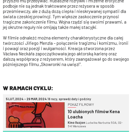
przyszło mu przebywać. Rubaszne rozrywki i mizerne erotyczne
podboje nie są jednak traktowane przez reżysera w sposób
prześmiewczy, ale z dużą dozą ciepła i nieskrywanej sympatii dla
świata czeskiej prowincji. Tym większe zaskoczenie przynosi
tragiczne zakończenie filmu. Wojna rządzi się swoimi prawami, a
jej okrutne reguły nie omijają także małej stacyjki.
W filmie odnaleźć można elementy charakterystyczne dla całej
twórczości Jiřiego Menzla – połączenie tragizmu i komizmu, ironii
i powagi oraz poezji i wulgarności. Kreacja stworzona przez
Václava Neckářa zapoczątkowała jego aktorską karierę oraz
dalszą współpracę z reżyserem, który zaangażował go do swojego
późniejszego filmu „Skowronki na uwięzi”.
W RAMACH CYKLU:
5 LUT,2024 - 29 MAR,2024
18 razy, sprawdź daty i godziny
POKAZ FILMOWY
10 ulubionych filmów Kena
Loacha
Kino Iluzjon
Ludwika Narbutta 50A, 02-
541 Warszawa