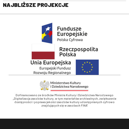
NAJBLIŻSZE PROJEKCJE
Dofinansowano ze środków Ministra Kultury i Dziedzictwa Narodowego
„Digitalizacja zasobów kultury, w tym materiałów archiwalnych, zwiększenie
dostępności i poprawa jakości zasobów kultury udostępnianych cyfrowo
znajdujących się w zasobach FINA”
Stopka