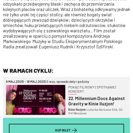
odzyskało przedwojenny blask i zachęca do przemierzania
kolejnych placów oraz uliczek. Wraz z bohaterką odkrywamy jednak
nie tylko uroki tej części stolicy, ale również bogaty świat
dobiegających zewsząd dźwięków: dziecięcych okrzyków i
śmiechów, huku przelatujących niebem odrzutowców, stukotów
wydobywających się z szewskiego warsztatu... Film został
zrealizowany w oparciu o pomysł kompozytora Andrzeja
Markowskiego. Muzykę w Studiu Eksperymentalnym Polskiego
Radia zrealizowali Eugeniusz Rudnik i Krzysztof Szlifirski.
W RAMACH CYKLU:
9 MAJ,2025 - 18 MAJ,2025
2 razy, sprawdź daty i godziny
POKAZ FILMOWY | SPOTKANIE |
KONCERT
22. Millennium Docs Against
Gravity w Kinie Iluzjon!
Kino Iluzjon
Ludwika Narbutta 50A, 02-
541 Warszawa
KUP BILET