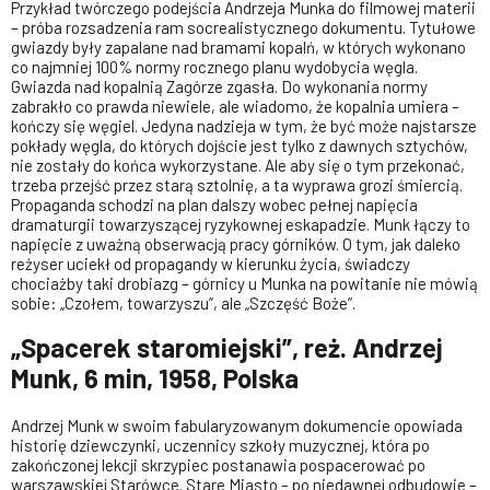
Przykład twórczego podejścia Andrzeja Munka do filmowej materii
– próba rozsadzenia ram socrealistycznego dokumentu. Tytułowe
gwiazdy były zapalane nad bramami kopalń, w których wykonano
co najmniej 100% normy rocznego planu wydobycia węgla.
Gwiazda nad kopalnią Zagórze zgasła. Do wykonania normy
zabrakło co prawda niewiele, ale wiadomo, że kopalnia umiera –
kończy się węgiel. Jedyna nadzieja w tym, że być może najstarsze
pokłady węgla, do których dojście jest tylko z dawnych sztychów,
nie zostały do końca wykorzystane. Ale aby się o tym przekonać,
trzeba przejść przez starą sztolnię, a ta wyprawa grozi śmiercią.
Propaganda schodzi na plan dalszy wobec pełnej napięcia
dramaturgii towarzyszącej ryzykownej eskapadzie. Munk łączy to
napięcie z uważną obserwacją pracy górników. O tym, jak daleko
reżyser uciekł od propagandy w kierunku życia, świadczy
chociażby taki drobiazg – górnicy u Munka na powitanie nie mówią
sobie: „Czołem, towarzyszu”, ale „Szczęść Boże”.
„Spacerek staromiejski”, reż. Andrzej
Munk, 6 min, 1958, Polska
Andrzej Munk w swoim fabularyzowanym dokumencie opowiada
historię dziewczynki, uczennicy szkoły muzycznej, która po
zakończonej lekcji skrzypiec postanawia pospacerować po
warszawskiej Starówce. Stare Miasto – po niedawnej odbudowie –