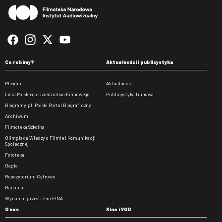
Co robimy?
Aktualności i publicystyka
Pleograf
Aktualności
Lista Polskiego Dziedzictwa Filmowego
Publicystyka filmowa
Biogramy.pl. Polski Portal Biograficzny
Archiwum
Filmoteka Szkolna
Olimpiada Wiedzy o Filmie i Komunikacji
Społecznej
Fototeka
Gapla
Repozytorium Cyfrowe
Badania
Wynajem przestrzeni FINA
O nas
Kino i VOD