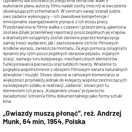
typowemu dla socrealistycznego kina tematowi walki o
wykonanie planu autorzy filmu nadali cechy inne niż w ówcześnie
obowiązujących schematach. W centrum uwagi stanęli ludzie
owo zadanie wykonujący – ich zawodowe kompetencje i
emocjonalne zaangażowanie płynące z ich etosu pracy.
Przedstawiona w filmie walka z czasem i przestrzenią ujawniona
została dzięki przenikliwej rejestracji poszczególnych jej etapów,
a dramatyzm osiągnięty został zarówno poprzez kompozycję
samej treści wydarzeń, jak i zastosowanie stricte filmowych
środków wyrazu, zwłaszcza montażu. Za jego pomocą osiągnięto
dynamiczny rytm poszczególnych obrazów pejzażu, mijanych
stacji, samego toru kolejowego, mechanicznych elementów
funkcjonowania parowozu oraz ludzkich twarzy. Wrażenie to
pogłębia współistnienie z obrazem filmowym świata naturalnych
dźwięków i muzyki. Słowo obecne w ramowym komentarzu w
większości przynależy jednak do kolejarzy współuczestniczących
na kolejowym szlaku w realizacji „zadania”, słowo jest tu
elementem ich pracy. „Kolejarskie słowo” przywróciło
świadomość istnienia filmu dokumentalnego jako formy sztuki
kina.
„Gwiazdy muszą płonąć”, reż. Andrzej
Munk, 64 min, 1954, Polska