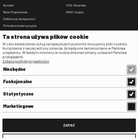
Kontakt
VOD: Ninateka
Rada Programowa
KINO: Iluzjon
Deklaracja dostępności
Polityka antykorupcyjna
BIP
Ta strona używa plików cookie
Zamówienia publiczne
W celu świadczenia usług na najwyższym poziomie stosujemy pliki cookies.
Praca w FINA
Korzystanie z naszej witryny oznacza, że będą one zamieszczane w Państwa
urządzeniu. W każdym momencie można dokonać zmiany ustawień Państwa
Regulaminy
przeglądarki
Zobacz politykę prywatności
Regulamin strony
Niezbędne
Klauzula informacyjna RODO
Regulamin użytkowania parkingu
Funkcjonalne
Regulamin użytkowania parkingu
podziemnego
Statystyczne
Standardy ochrony małoletnich
Regulamin kina Iluzjon
Marketingowe
Regulamin udziału w wydarzeniach
plenerowych na Dziedzińcu FINA
Regulamin dziedzińca
ZAPISZ
Regulamin Biblioteki