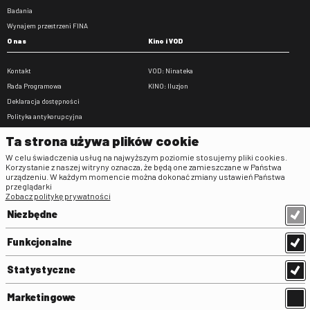
Badania
Wynajem przestrzeni FINA
O nas
Kino i VOD
Kontakt
VOD: Ninateka
Rada Programowa
KINO: Iluzjon
Deklaracja dostępności
Polityka antykorupcyjna
BIP
Ta strona używa plików cookie
Zamówienia publiczne
W celu świadczenia usług na najwyższym poziomie stosujemy pliki cookies.
Praca w FINA
Korzystanie z naszej witryny oznacza, że będą one zamieszczane w Państwa
urządzeniu. W każdym momencie można dokonać zmiany ustawień Państwa
Regulaminy
przeglądarki
Zobacz politykę prywatności
Regulamin strony
Niezbędne
Klauzula informacyjna RODO
Regulamin użytkowania parkingu
Funkcjonalne
Regulamin użytkowania parkingu
podziemnego
Statystyczne
Standardy ochrony małoletnich
Regulamin kina Iluzjon
Marketingowe
Regulamin udziału w wydarzeniach