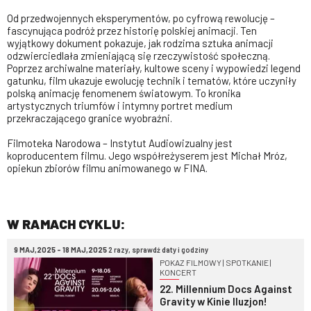
Od przedwojennych eksperymentów, po cyfrową rewolucję –
fascynująca podróż przez historię polskiej animacji. Ten
wyjątkowy dokument pokazuje, jak rodzima sztuka animacji
odzwierciedlała zmieniającą się rzeczywistość społeczną.
Poprzez archiwalne materiały, kultowe sceny i wypowiedzi legend
gatunku, film ukazuje ewolucję technik i tematów, które uczyniły
polską animację fenomenem światowym. To kronika
artystycznych triumfów i intymny portret medium
przekraczającego granice wyobraźni.
Filmoteka Narodowa – Instytut Audiowizualny jest
koproducentem filmu. Jego współreżyserem jest Michał Mróz,
opiekun zbiorów filmu animowanego w FINA.
W RAMACH CYKLU:
9 MAJ,2025 - 18 MAJ,2025
2 razy, sprawdź daty i godziny
POKAZ FILMOWY | SPOTKANIE |
KONCERT
22. Millennium Docs Against
Gravity w Kinie Iluzjon!