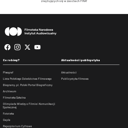
znajdujących się w zasobach FINA”
Stopka
Co robimy?
Aktualności i publicystyka
Pleograf
Aktualności
Lista Polskiego Dziedzictwa Filmowego
Publicystyka filmowa
Biogramy.pl. Polski Portal Biograficzny
Archiwum
Filmoteka Szkolna
Olimpiada Wiedzy o Filmie i Komunikacji
Społecznej
Fototeka
Gapla
Repozytorium Cyfrowe