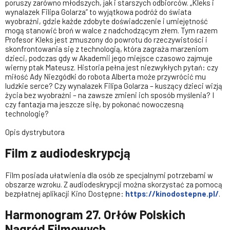
poruszy zarówno młodszych, jak i starszych odbiorców. „Kleks i
wynalazek Filipa Golarza” to wyjątkowa podróż do świata
wyobraźni, gdzie każde zdobyte doświadczenie i umiejętność
mogą stanowić broń w walce z nadchodzącym złem. Tym razem
Profesor Kleks jest zmuszony do powrotu do rzeczywistości i
skonfrontowania się z technologią, która zagraża marzeniom
dzieci, podczas gdy w Akademii jego miejsce czasowo zajmuje
wierny ptak Mateusz. Historia pełna jest niezwykłych pytań: czy
miłość Ady Niezgódki do robota Alberta może przywrócić mu
ludzkie serce? Czy wynalazek Filipa Golarza – kuszący dzieci wizją
życia bez wyobraźni – na zawsze zmieni ich sposób myślenia? I
czy fantazja ma jeszcze siłę, by pokonać nowoczesną
technologię?
Opis dystrybutora
Film z audiodeskrypcją
Film posiada ułatwienia dla osób ze specjalnymi potrzebami w
obszarze wzroku. Z audiodeskrypcji można skorzystać za pomocą
bezpłatnej aplikacji Kino Dostępne:
https://kinodostepne.pl/
.
Harmonogram 27. Orłów Polskich
Nagród Filmowych