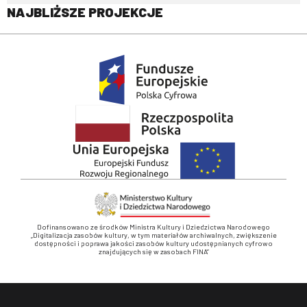
NAJBLIŻSZE PROJEKCJE
Dofinansowano ze środków Ministra Kultury i Dziedzictwa Narodowego
„Digitalizacja zasobów kultury, w tym materiałów archiwalnych, zwiększenie
dostępności i poprawa jakości zasobów kultury udostępnianych cyfrowo
znajdujących się w zasobach FINA”
Stopka