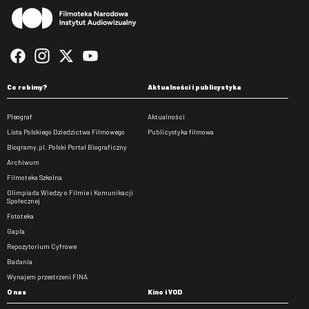
Co robimy?
Aktualności i publicystyka
Pleograf
Aktualności
Lista Polskiego Dziedzictwa Filmowego
Publicystyka filmowa
Biogramy.pl. Polski Portal Biograficzny
Archiwum
Filmoteka Szkolna
Olimpiada Wiedzy o Filmie i Komunikacji
Społecznej
Fototeka
Gapla
Repozytorium Cyfrowe
Badania
Wynajem przestrzeni FINA
O nas
Kino i VOD