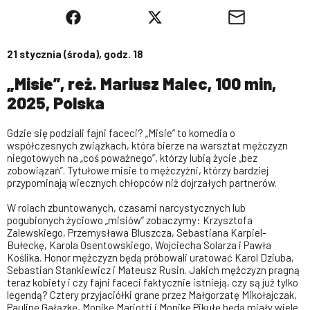
21 stycznia (środa), godz. 18
„Misie”, reż. Mariusz Malec, 100 min,
2025, Polska
Gdzie się podziali fajni faceci? „Misie” to komedia o
współczesnych związkach, która bierze na warsztat mężczyzn
niegotowych na „coś poważnego”, którzy lubią życie „bez
zobowiązań”. Tytułowe misie to mężczyźni, którzy bardziej
przypominają wiecznych chłopców niż dojrzałych partnerów.
W rolach zbuntowanych, czasami narcystycznych lub
pogubionych życiowo „misiów” zobaczymy: Krzysztofa
Zalewskiego, Przemysława Bluszcza, Sebastiana Karpiel-
Bułeckę, Karola Osentowskiego, Wojciecha Solarza i Pawła
Koślika. Honor mężczyzn będą próbowali uratować Karol Dziuba,
Sebastian Stankiewicz i Mateusz Rusin. Jakich mężczyzn pragną
teraz kobiety i czy fajni faceci faktycznie istnieją, czy są już tylko
legendą? Cztery przyjaciółki grane przez Małgorzatę Mikołajczak,
Paulinę Gałązkę, Monikę Mariotti i Monikę Pikułę będą miały wiele