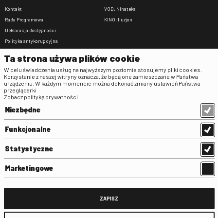
Kontakt
VOD: Ninateka
Rada Programowa
KINO: Iluzjon
Deklaracja dostępności
Polityka antykorupcyjna
BIP
Ta strona używa plików cookie
Zamówienia publiczne
W celu świadczenia usług na najwyższym poziomie stosujemy pliki cookies.
Praca w FINA
Korzystanie z naszej witryny oznacza, że będą one zamieszczane w Państwa
urządzeniu. W każdym momencie można dokonać zmiany ustawień Państwa
Regulaminy
przeglądarki
Zobacz politykę prywatności
Regulamin strony
Niezbędne
Klauzula informacyjna RODO
Regulamin użytkowania parkingu
Funkcjonalne
Regulamin użytkowania parkingu
podziemnego
Statystyczne
Standardy ochrony małoletnich
Regulamin kina Iluzjon
Marketingowe
Regulamin udziału w wydarzeniach
plenerowych na Dziedzińcu FINA
Regulamin dziedzińca
ZAPISZ
Regulamin Biblioteki