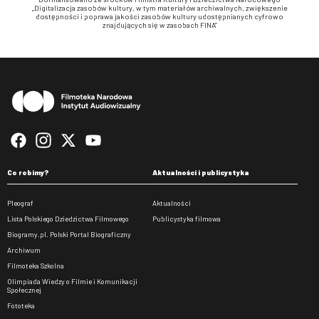
„Digitalizacja zasobów kultury, w tym materiałów archiwalnych, zwiększenie
dostępności i poprawa jakości zasobów kultury udostępnianych cyfrowo
znajdujących się w zasobach FINA”
Stopka
Co robimy?
Aktualności i publicystyka
Pleograf
Aktualności
Lista Polskiego Dziedzictwa Filmowego
Publicystyka filmowa
Biogramy.pl. Polski Portal Biograficzny
Archiwum
Filmoteka Szkolna
Olimpiada Wiedzy o Filmie i Komunikacji
Społecznej
Fototeka