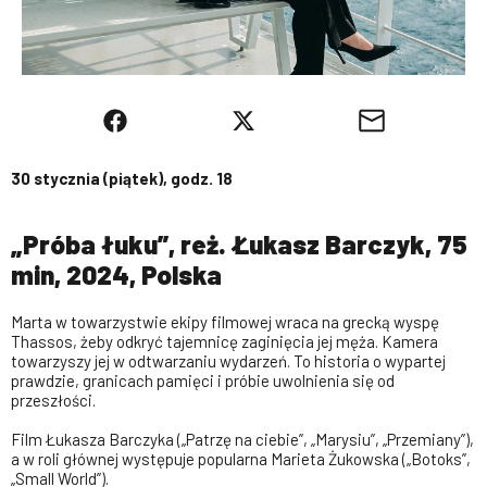
30 stycznia (piątek), godz. 18
„Próba łuku”, reż. Łukasz Barczyk, 75
min, 2024, Polska
Marta w towarzystwie ekipy filmowej wraca na grecką wyspę
Thassos, żeby odkryć tajemnicę zaginięcia jej męża. Kamera
towarzyszy jej w odtwarzaniu wydarzeń. To historia o wypartej
prawdzie, granicach pamięci i próbie uwolnienia się od
przeszłości.
Film Łukasza Barczyka („Patrzę na ciebie”, „Marysiu”, „Przemiany”),
a w roli głównej występuje popularna Marieta Żukowska („Botoks”,
„Small World”).