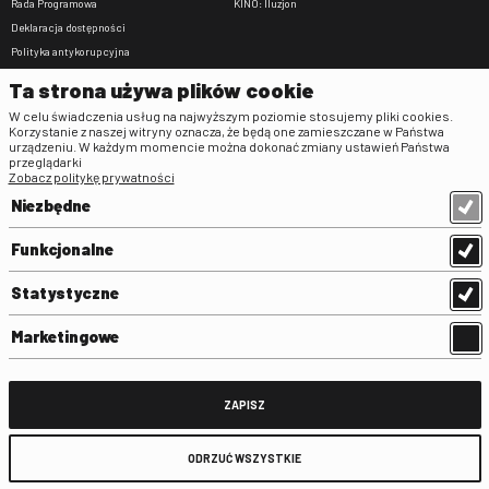
Rada Programowa
KINO: Iluzjon
Deklaracja dostępności
Polityka antykorupcyjna
BIP
Ta strona używa plików cookie
Zamówienia publiczne
W celu świadczenia usług na najwyższym poziomie stosujemy pliki cookies.
Praca w FINA
Korzystanie z naszej witryny oznacza, że będą one zamieszczane w Państwa
urządzeniu. W każdym momencie można dokonać zmiany ustawień Państwa
Regulaminy
przeglądarki
Zobacz politykę prywatności
Regulamin strony
Niezbędne
Klauzula informacyjna RODO
Regulamin użytkowania parkingu
Funkcjonalne
Regulamin użytkowania parkingu
podziemnego
Statystyczne
Standardy ochrony małoletnich
Regulamin kina Iluzjon
Marketingowe
Regulamin udziału w wydarzeniach
plenerowych na Dziedzińcu FINA
Regulamin dziedzińca
ZAPISZ
Regulamin Biblioteki
ODRZUĆ WSZYSTKIE