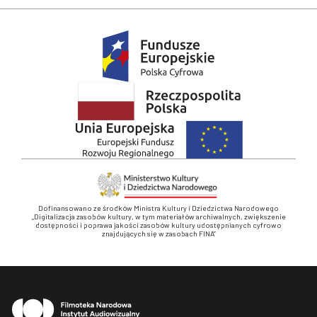
Dofinansowano ze środków Ministra Kultury i Dziedzictwa Narodowego
„Digitalizacja zasobów kultury, w tym materiałów archiwalnych, zwiększenie
dostępności i poprawa jakości zasobów kultury udostępnianych cyfrowo
znajdujących się w zasobach FINA”
Stopka