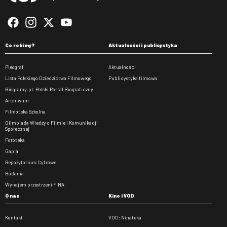
Co robimy?
Aktualności i publicystyka
Pleograf
Aktualności
Lista Polskiego Dziedzictwa Filmowego
Publicystyka filmowa
Biogramy.pl. Polski Portal Biograficzny
Archiwum
Filmoteka Szkolna
Olimpiada Wiedzy o Filmie i Komunikacji
Społecznej
Fototeka
Gapla
Repozytorium Cyfrowe
Badania
Wynajem przestrzeni FINA
O nas
Kino i VOD
Kontakt
VOD: Ninateka