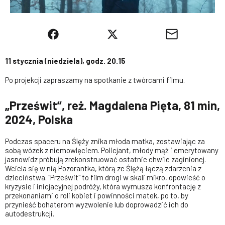
11 stycznia (niedziela), godz. 20.15
Po projekcji zapraszamy na spotkanie z twórcami filmu.
„Prześwit”, reż. Magdalena Pięta, 81 min,
2024, Polska
Podczas spaceru na Ślęży znika młoda matka, zostawiając za
sobą wózek z niemowlęciem. Policjant, młody mąż i emerytowany
jasnowidz próbują zrekonstruować ostatnie chwile zaginionej.
Wciela się w nią Pozorantka, którą ze Ślężą łączą zdarzenia z
dzieciństwa. "Prześwit" to film drogi w skali mikro, opowieść o
kryzysie i inicjacyjnej podróży, która wymusza konfrontację z
przekonaniami o roli kobiet i powinności matek, po to, by
przynieść bohaterom wyzwolenie lub doprowadzić ich do
autodestrukcji.