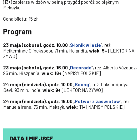
(13+) zabierze widzów w pełną przygód podróż po pięknym
Meksyku.
Cena biletu: 15 zł.
Program
23 maja (sobota), godz. 10.00
„
Słonik w lesie
”, reż.
Meikeminne Clinckspoor, 71 min, Holandia,
wiek: 5+
[LEKTOR NA
ŻYWO]
23 maja (sobota), godz. 16.00
„
Decorado
”, reż. Alberto Vázquez,
95 min, Hiszpania,
wiek: 16+
[NAPISY POLSKIE]
24 maja (niedziela), godz. 10.00
„
Boong
”, reż. Lakshmipriya
Devi, 93 min, Indie,
wiek: 9+
[LEKTOR NA ŻYWO]
24 maja (niedziela), godz. 16.00
„
Potwór z zaświatów
”, reż.
Manuela Irene, 76 min, Meksyk,
wiek: 11+
[NAPISY POLSKIE]
DATA I MIEJSCE