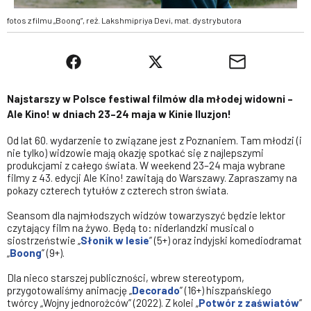
fotos z filmu „Boong”, reż. Lakshmipriya Devi, mat. dystrybutora
Najstarszy w Polsce festiwal filmów dla młodej widowni –
Ale Kino! w dniach 23–24 maja w Kinie Iluzjon!
Od lat 60. wydarzenie to związane jest z Poznaniem. Tam młodzi (i
nie tylko) widzowie mają okazję spotkać się z najlepszymi
produkcjami z całego świata. W weekend 23–24 maja wybrane
filmy z 43. edycji Ale Kino! zawitają do Warszawy. Zapraszamy na
pokazy czterech tytułów z czterech stron świata.
Seansom dla najmłodszych widzów towarzyszyć będzie lektor
czytający film na żywo. Będą to: niderlandzki musical o
siostrzeństwie „
Słonik w lesie
” (5+) oraz indyjski komediodramat
„
Boong
” (9+).
Dla nieco starszej publiczności, wbrew stereotypom,
przygotowaliśmy animację „
Decorado
” (16+) hiszpańskiego
twórcy „Wojny jednorożców” (2022). Z kolei „
Potwór z zaświatów
”