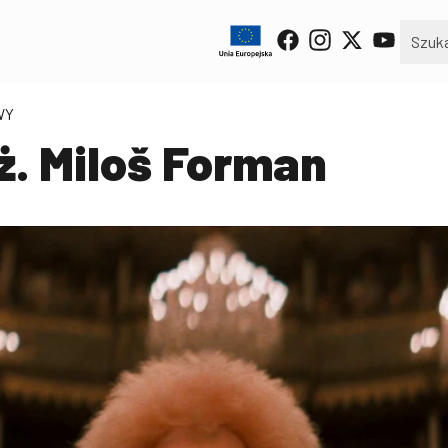
WY
ż. Miloš Forman