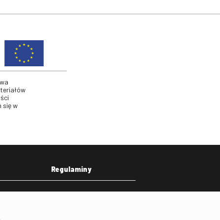
twa
ateriałów
ści
 się w
Regulaminy
eka
Regulamin strony
on
Klauzula informacyjna RODO