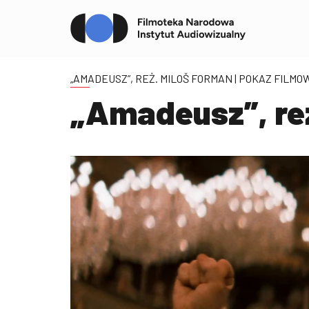
„AMADEUSZ”, REŻ. MILOŠ FORMAN
| POKAZ FILMO
„Amadeusz”, re