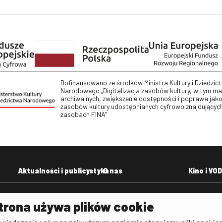
Dofinansowano ze środków Ministra Kultury i Dziedzic
Narodowego „Digitalizacja zasobów kultury, w tym m
archiwalnych, zwiększenie dostępności i poprawa jako
zasobów kultury udostępnianych cyfrowo znajdujących
zasobach FINA”
Aktualności i publicystyka
O nas
Kino i VOD
Aktualności
Kontakt
VOD: Ninat
trona używa plików cookie
zictwa
Publicystyka filmowa
Rada Programowa
KINO: Iluzj