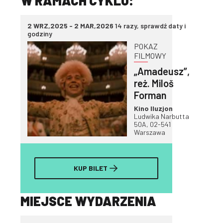
W RAMACH CYKLU:
2 WRZ,2025 - 2 MAR,2026
14 razy, sprawdź daty i
godziny
POKAZ
FILMOWY
„Amadeusz”,
reż. Miloš
Forman
Kino Iluzjon
Ludwika Narbutta
50A, 02-541
Warszawa
KUP BILET
MIEJSCE WYDARZENIA