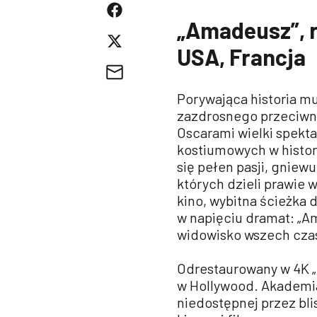
„Amadeusz”, r
USA, Francja
Porywająca historia m
zazdrosnego przeciwni
Oscarami wielki spekta
kostiumowych w histori
się pełen pasji, gnie
których dzieli prawie 
kino, wybitna ścieżka 
w napięciu dramat: „Am
widowisko wszech cza
Odrestaurowany w 4K „
w Hollywood. Akademi
niedostępnej przez bli