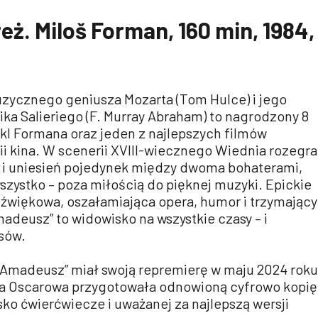
eż. Miloš Forman, 160 min, 1984,
uzycznego geniusza Mozarta (Tom Hulce) i jego
ka Salieriego (F. Murray Abraham) to nagrodzony 8
kl Formana oraz jeden z najlepszych filmów
i kina. W scenerii XVIII-wiecznego Wiednia rozegra
wu i uniesień pojedynek między dwoma bohaterami,
wszystko – poza miłością do pięknej muzyki. Epickie
dźwiękowa, oszałamiająca opera, humor i trzymający
adeusz” to widowisko na wszystkie czasy – i
sów.
Amadeusz” miał swoją repremierę w maju 2024 roku
a Oscarowa przygotowała odnowioną cyfrowo kopię
sko ćwierćwiecze i uważanej za najlepszą wersji