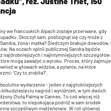
dku”, reż. Justine Triet, 150
ancja
iny we francuskich Alpach zostaje przerwane, gdy
 upadku. Skoczył sam, poślizgnął się czy może z
Sandra, żona i matka? Śledczym brakuje dowodów,
ów. Na oczach opinii publicznej Sandra będzie
 z najdrobniejszych i najintymniejszych szczegółów
tóre mogą zaważyć o wyroku. Proces, który zajmuje
również w głowach widzów, a pytanie, na które
zmi: 'Czy to zrobiła?'.
bsolutne wydarzenie – jeden z najgłośniejszych
 kilkudziesięciu nagród i wyróżnień, w tym dwóch
dzony Złotą Palmą w Cannes. To coś więcej niż
rderstwa: to niepokojąca podróż w sam środek
zornie szczęśliwym małżeństwie. W roli głównej