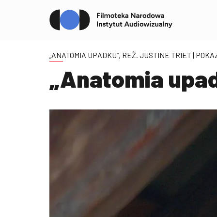
„ANATOMIA UPADKU”, REŻ. JUSTINE TRIET
| POKA
„Anatomia upadk