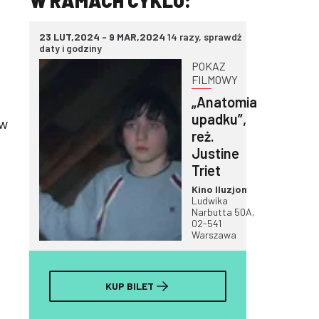
W RAMACH CYKLU:
23 LUT,2024 - 9 MAR,2024
14 razy, sprawdź
daty i godziny
POKAZ
FILMOWY
„Anatomia
upadku”,
 w
reż.
Justine
Triet
Kino Iluzjon
Ludwika
Narbutta 50A,
02-541
Warszawa
KUP BILET