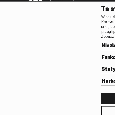
Pleograf
Ta s
Lista Polskiego Dzied
W celu 
Filmowego
Korzyst
Biogramy.pl. Polski Po
urządze
Biograficzny
przeglą
Zobacz 
Archiwum
Filmoteka Szkolna
Niez
Olimpiada Wiedzy o Fil
Komunikacji Społeczne
Funkc
Fototeka
Stat
Gapla
Repozytorium Cyfrowe
Mark
Badania
Wynajem przestrzeni 