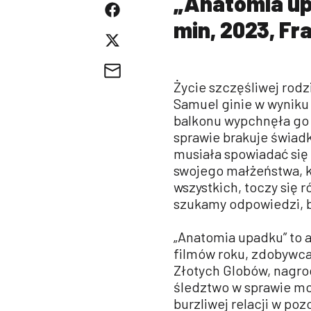
„Anatomia upa
min, 2023, Fr
Życie szczęśliwej rodz
Samuel ginie w wyniku
balkonu wypchnęła go 
sprawie brakuje świadk
musiała spowiadać się
swojego małżeństwa, k
wszystkich, toczy się 
szukamy odpowiedzi, br
„Anatomia upadku” to a
filmów roku, zdobywca
Złotych Globów, nagro
śledztwo w sprawie mo
burzliwej relacji w po