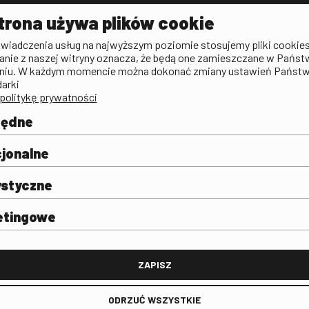
Aktualności
Kontakt
VOD: Ninat
trona używa plików cookie
zictwa
Publicystyka filmowa
Rada Programowa
KINO: Iluzj
świadczenia usług na najwyższym poziomie stosujemy pliki cookies
Deklaracja dostępności
anie z naszej witryny oznacza, że będą one zamieszczane w Państ
rtal
niu. W każdym momencie można dokonać zmiany ustawień Państ
Polityka antykorupcyjna
darki
politykę prywatności
BIP
Zamówienia publiczne
będne
Praca w FINA
mie i
j
jonalne
ystyczne
etingowe
FINA
ZAPISZ
ODRZUĆ WSZYSTKIE