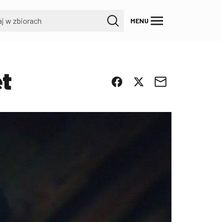
MENU
et