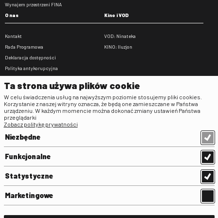
Wynajem przestrzeni FINA
O nas
Kino i VOD
Kontakt
VOD: Ninateka
Rada Programowa
KINO: Iluzjon
Deklaracja dostępności
Polityka antykorupcyjna
BIP
Ta strona używa plików cookie
Zamówienia publiczne
W celu świadczenia usług na najwyższym poziomie stosujemy pliki cookies.
Praca w FINA
Korzystanie z naszej witryny oznacza, że będą one zamieszczane w Państwa
urządzeniu. W każdym momencie można dokonać zmiany ustawień Państwa
Regulaminy
przeglądarki
Zobacz politykę prywatności
Regulamin strony
Niezbędne
Klauzula informacyjna RODO
Regulamin użytkowania parkingu
Funkcjonalne
Regulamin użytkowania parkingu
podziemnego
Statystyczne
Standardy ochrony małoletnich
Regulamin kina Iluzjon
Marketingowe
Regulamin udziału w wydarzeniach
plenerowych na Dziedzińcu FINA