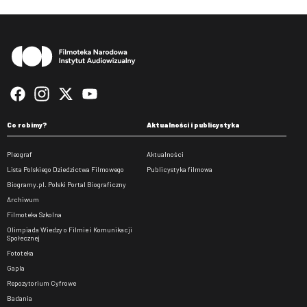
Stopka
Co robimy?
Aktualności i publicystyka
Pleograf
Aktualności
Lista Polskiego Dziedzictwa Filmowego
Publicystyka filmowa
Biogramy.pl. Polski Portal Biograficzny
Archiwum
Filmoteka Szkolna
Olimpiada Wiedzy o Filmie i Komunikacji
Społecznej
Fototeka
Gapla
Repozytorium Cyfrowe
Badania