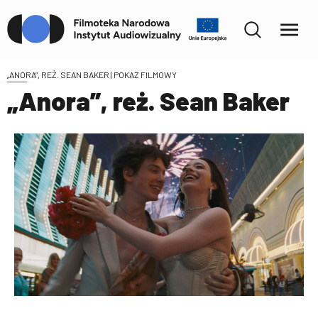
„ANORA”, REŻ. SEAN BAKER
| POKAZ FILMOWY
„Anora”, reż. Sean Baker