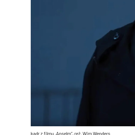
kadr z filmu „Anselm”, reż. Wim Wenders