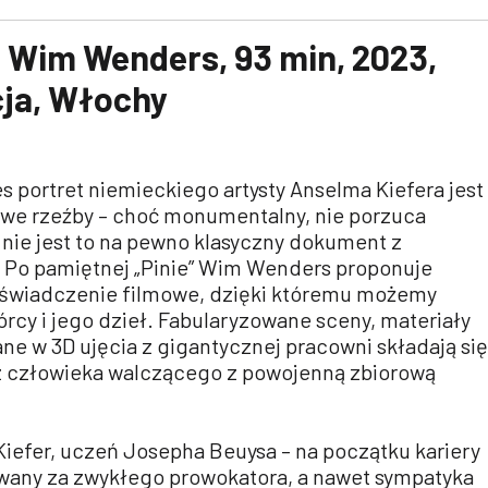
. Wim Wenders, 93 min, 2023,
cja, Włochy
 portret niemieckiego artysty Anselma Kiefera jest
owe rzeźby – choć monumentalny, nie porzuca
I nie jest to na pewno klasyczny dokument z
 Po pamiętnej „Pinie” Wim Wenders proponuje
oświadczenie filmowe, dzięki któremu możemy
rcy i jego dzieł. Fabularyzowane sceny, materiały
ane w 3D ujęcia z gigantycznej pracowni składają się
z człowieka walczącego z powojenną zbiorową
iefer, uczeń Josepha Beuysa – na początku kariery
wany za zwykłego prowokatora, a nawet sympatyka