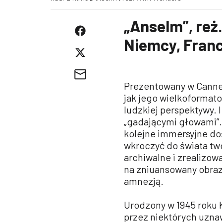
„Anselm”, reż
Niemcy, Fran
Prezentowany w Cannes
jak jego wielkoformat
ludzkiej perspektywy. 
„gadającymi głowami”.
kolejne immersyjne d
wkroczyć do świata twó
archiwalne i zrealizow
na zniuansowany obra
amnezją.
Urodzony w 1945 roku K
przez niektórych uzna