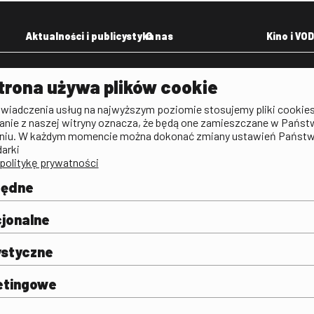
Aktualności i publicystyka
O nas
Kino i VOD
Aktualności
Kontakt
VOD: Ninat
trona używa plików cookie
zictwa
Publicystyka filmowa
Rada Programowa
KINO: Iluzj
świadczenia usług na najwyższym poziomie stosujemy pliki cookies
Deklaracja dostępności
anie z naszej witryny oznacza, że będą one zamieszczane w Państ
rtal
niu. W każdym momencie można dokonać zmiany ustawień Państ
Polityka antykorupcyjna
darki
politykę prywatności
BIP
Zamówienia publiczne
będne
Praca w FINA
mie i
j
jonalne
ystyczne
etingowe