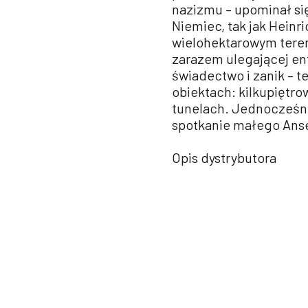
nazizmu – upominał si
Niemiec, tak jak Heinr
wielohektarowym teren
zarazem ulegającej ent
świadectwo i zanik – t
obiektach: kilkupięt
tunelach. Jednocześnie
spotkanie małego Ansel
Opis dystrybutora