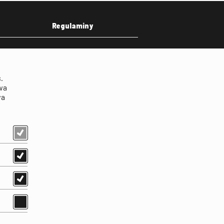
Regulaminy
eka
Regulamin strony
on
Klauzula informacyjna RODO
.
Regulamin użytkowania
wa
parkingu
wa
Regulamin użytkowania
parkingu podziemnego
Standardy ochrony
małoletnich
Regulamin kina Iluzjon
Regulamin udziału w
wydarzeniach plenerowych
na Dziedzińcu FINA
Regulamin dziedzińca
Regulamin Biblioteki