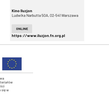
Kino Iluzjon
Ludwika Narbutta 50A, 02-541 Warszawa
ONLINE
https://www.iluzjon.fn.org.pl
twa
ateriałów
ści
 się w