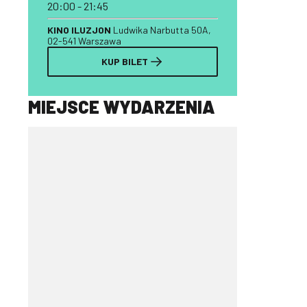
20:00 - 21:45
KINO ILUZJON
Ludwika Narbutta 50A,
02-541 Warszawa
KUP BILET
MIEJSCE WYDARZENIA