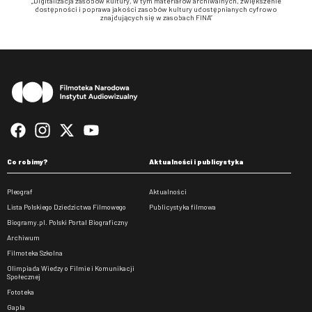
„Digitalizacja zasobów kultury, w tym materiałów archiwalnych, zwiększenie
dostępności i poprawa jakości zasobów kultury udostępnianych cyfrowo
znajdujących się w zasobach FINA”
Stopka
Co robimy?
Aktualności i publicystyka
Pleograf
Aktualności
Lista Polskiego Dziedzictwa Filmowego
Publicystyka filmowa
Biogramy.pl. Polski Portal Biograficzny
Archiwum
Filmoteka Szkolna
Olimpiada Wiedzy o Filmie i Komunikacji
Społecznej
Fototeka
Gapla