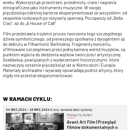
wieku. Wykorzystuje przestrzeń, przedmioty, ciała i nagrania
etnograficzne jako instrumenty muzyczne. W swojej
pięćdziesięcioletniej karierze eksperymentował ze wszystkim: od
zespołów rockowych po reżyserię operową. Począwszy od „Bella
Ciao", aż do „A House of Call".
Film przedstawia trzyletni proces tworzenia tego szczególnego
dzieła symfonicznego, od pierwszego spotkania z dyrygentem aż
do debiutu w Filharmonii Berlińskiej. Fragmenty koncertu,
sfilmowane szczegółowo przez jedną kamerę wśród muzyków, są
punktem wyjścia do śledzenia wątków twórczości artystycznej
Goebbelsa, powiązanych z wydarzeniami historycznymi, które
naznaczyły ostatnie pięćdziesiąt lat w Niemczech i Europie.
Materiały archiwalne i wywiady opowiadają podróż artysty, który
nigdy nie przestał eksperymentować.
W RAMACH CYKLU:
24 WRZ,2024 - 29 WRZ,2024
6 razy, sprawdź daty i godziny
POKAZ FILMOWY
Avant Art Film | Przegląd
filmów dokumentalnych o