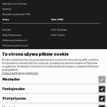
Repozytorium Cyfrowe
Badania
Wynajem przestrzeni FINA
O nas
Kino i VOD
Kontakt
VOD: Ninateka
Rada Programowa
KINO: Iluzjon
Deklaracja dostępności
Polityka antykorupcyjna
BIP
Ta strona używa plików cookie
Zamówienia publiczne
W celu świadczenia usług na najwyższym poziomie stosujemy pliki cookies.
Praca w FINA
Korzystanie z naszej witryny oznacza, że będą one zamieszczane w Państwa
urządzeniu. W każdym momencie można dokonać zmiany ustawień Państwa
Regulaminy
przeglądarki
Zobacz politykę prywatności
Regulamin strony
Niezbędne
Klauzula informacyjna RODO
Regulamin użytkowania parkingu
Funkcjonalne
Regulamin użytkowania parkingu
podziemnego
Statystyczne
Standardy ochrony małoletnich
Regulamin kina Iluzjon