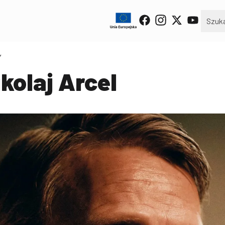
Y
ikolaj Arcel