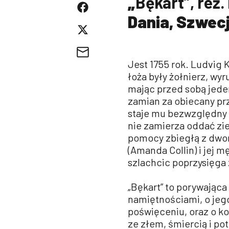
„
Bękart”, reż.
Dania, Szwec
Jest 1755 rok. Ludvig
łoża były żołnierz, wy
mając przed sobą jeden
zamian za obiecany pr
staje mu bezwzględny i
nie zamierza oddać zie
pomocy zbiegłą z dwor
(Amanda Collin) i jej 
szlachcic poprzysięga
„Bękart” to porywając
namiętnościami, o jeg
poświęceniu, oraz o ko
ze złem, śmiercią i po