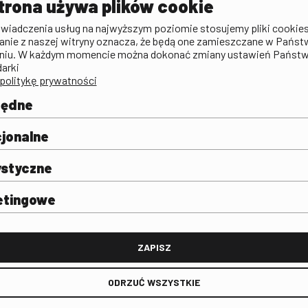
trona używa plików cookie
zictwa
Publicystyka filmowa
Rada Programowa
KINO: Iluzj
świadczenia usług na najwyższym poziomie stosujemy pliki cookies
Deklaracja dostępności
anie z naszej witryny oznacza, że będą one zamieszczane w Państ
rtal
niu. W każdym momencie można dokonać zmiany ustawień Państ
Polityka antykorupcyjna
darki
politykę prywatności
BIP
Zamówienia publiczne
będne
Praca w FINA
mie i
j
jonalne
ystyczne
etingowe
FINA
ZAPISZ
ODRZUĆ WSZYSTKIE