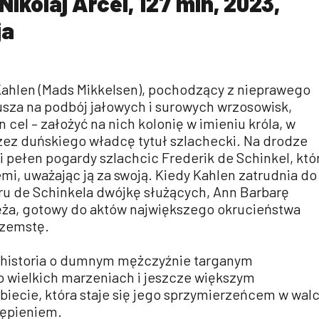
Nikolaj Arcel, 127 min, 2023,
ja
 Kahlen (Mads Mikkelsen), pochodzący z nieprawego
rusza na podbój jałowych i surowych wrzosowisk,
 cel – założyć na nich kolonię w imieniu króla, w
zez duńskiego władcę tytuł szlachecki. Na drodze
 pełen pogardy szlachcic Frederik de Schinkel, któ
mi, uważając ją za swoją. Kiedy Kahlen zatrudnia do
u de Schinkela dwójkę służących, Ann Barbarę
męża, gotowy do aktów największego okrucieństwa
 zemstę.
a historia o dumnym mężczyźnie targanym
o wielkich marzeniach i jeszcze większym
biecie, która staje się jego sprzymierzeńcem w wal
tępieniem.