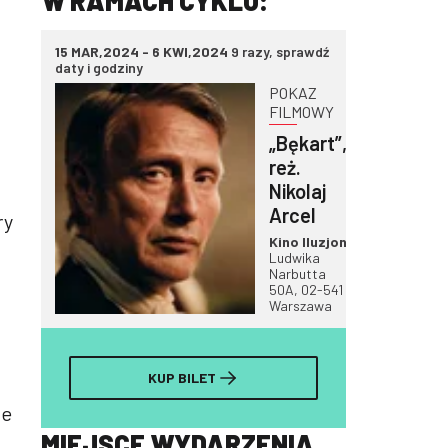
W RAMACH CYKLU:
15 MAR,2024 - 6 KWI,2024
9 razy, sprawdź
daty i godziny
POKAZ
FILMOWY
„Bękart”,
reż.
Nikolaj
Arcel
ry
Kino Iluzjon
Ludwika
Narbutta
50A, 02-541
Warszawa
KUP BILET
ce
MIEJSCE WYDARZENIA