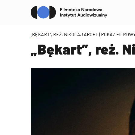
„BĘKART”, REŻ. NIKOLAJ ARCEL
| POKAZ FILMOW
„Bękart”, reż. N