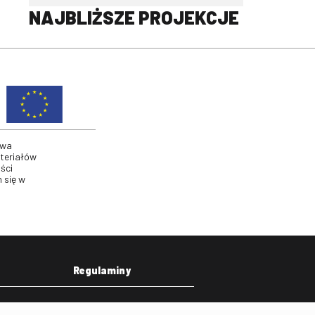
NAJBLIŻSZE PROJEKCJE
twa
ateriałów
ści
 się w
Regulaminy
eka
Regulamin strony