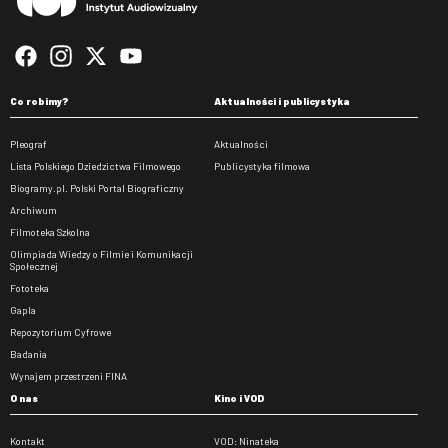
Co robimy?
Aktualności i publicystyka
Pleograf
Aktualności
Lista Polskiego Dziedzictwa Filmowego
Publicystyka filmowa
Biogramy.pl. Polski Portal Biograficzny
Archiwum
Filmoteka Szkolna
Olimpiada Wiedzy o Filmie i Komunikacji
Społecznej
Fototeka
Gapla
Repozytorium Cyfrowe
Badania
Wynajem przestrzeni FINA
O nas
Kino i VOD
Kontakt
VOD: Ninateka