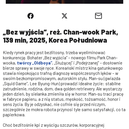
„Bez wyjścia”, reż. Chan-wook Park,
139 min, 2025, Korea Południowa
Kiedy rynek pracy jest bezlitosny, trzeba wyeliminować
konkurencję. Bohater „Bez wyjścia” – nowego filmu Park Chan-
wooka,
twórcy „Oldboya”
, „Służącej” i „Podejrzanej” – dosłownie
bierze sprawy w swoje ręce. Koreański mistrz kina gatunkowego
stawia niepokojąco trafną diagnozę współczesnych lęków – w
swoim bezkompromisowym, autorskim stylu. Man-su (gwiazda
„Squid Game”, Lee Byung-Hun) prowadzi idealne życie: stabilne
zatrudnienie, rodzina, dom, dwa golden retrievery. Ale wystarczy
jeden dzień, by sielanka zmieniła się w horror. Man-su traci pracę
w fabryce papieru, a z nią status, męskość, tożsamość, honor i
sens życia. By je odzyskać, nie cofnie się przed niczym,
szczególnie że mokra robota przynosi tyle samo satysfakcji, co ta
papierkowa.
Choć bezlitośnie kpi z wyścigu szczurów, korporacyjnej