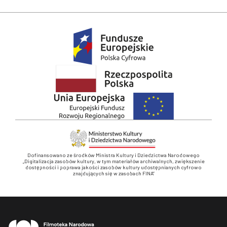
Dofinansowano ze środków Ministra Kultury i Dziedzictwa Narodowego
„Digitalizacja zasobów kultury, w tym materiałów archiwalnych, zwiększenie
dostępności i poprawa jakości zasobów kultury udostępnianych cyfrowo
znajdujących się w zasobach FINA”
Stopka