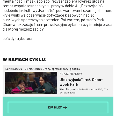
mentalności i męskiego ego, reżyser zabiera również głos na
temat współczesnego rynku pracy w dobie AI. „Bez wyjścia”,
podobnie jak kultowy „Parasite”, pod warstwami czarnego humoru
kryje wnikliwe obserwacje dotyczące klasowych napięć i
burzliwych społecznych przemian. Pół żartem, pół serio Park
Chan-wook zadaje i nam prowokacyjne pytanie: czy istnieje praca,
dla której możesz zabić?
opis dystrybutora
W RAMACH CYKLU:
13 MAR,2026 - 22 MAR,2026
9 razy, sprawdź daty i godziny
POKAZ FILMOWY
„Bez wyjścia”, reż. Chan-
wook Park
Kino Iluzjon
Ludwika Narbutta 50A, 02-
541 Warszawa
KUP BILET