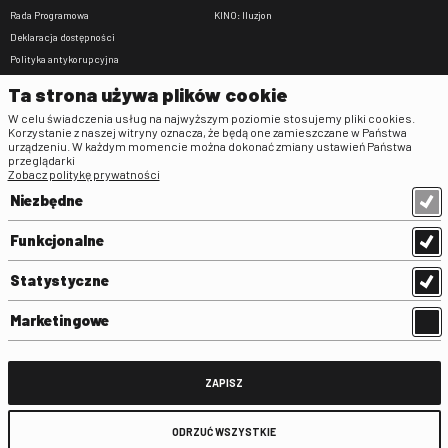
Rada Programowa
KINO: Iluzjon
Deklaracja dostępności
Polityka antykorupcyjna
BIP
Ta strona używa plików cookie
Zamówienia publiczne
W celu świadczenia usług na najwyższym poziomie stosujemy pliki cookies.
Praca w FINA
Korzystanie z naszej witryny oznacza, że będą one zamieszczane w Państwa
urządzeniu. W każdym momencie można dokonać zmiany ustawień Państwa
Regulaminy
przeglądarki
Zobacz politykę prywatności
Regulamin strony
Niezbędne
Klauzula informacyjna RODO
Regulamin użytkowania parkingu
Funkcjonalne
Regulamin użytkowania parkingu
podziemnego
Statystyczne
Standardy ochrony małoletnich
Regulamin kina Iluzjon
Marketingowe
Regulamin udziału w wydarzeniach
plenerowych na Dziedzińcu FINA
Regulamin dziedzińca
ZAPISZ
Regulamin Biblioteki
ODRZUĆ WSZYSTKIE