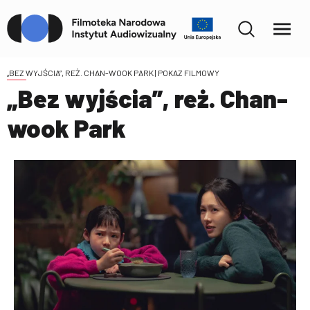
„BEZ WYJŚCIA”, REŻ. CHAN-WOOK PARK
| POKAZ FILMOWY
„Bez wyjścia”, reż. Chan-
wook Park