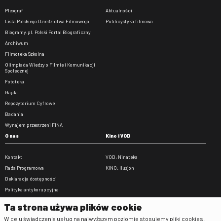
Pleograf
Aktualności
Lista Polskiego Dziedzictwa Filmowego
Publicystyka filmowa
Biogramy.pl. Polski Portal Biograficzny
Archiwum
Filmoteka Szkolna
Olimpiada Wiedzy o Filmie i Komunikacji
Społecznej
Fototeka
Gapla
Repozytorium Cyfrowe
Badania
Wynajem przestrzeni FINA
O nas
Kino i VOD
Kontakt
VOD: Ninateka
Rada Programowa
KINO: Iluzjon
Deklaracja dostępności
Polityka antykorupcyjna
BIP
Ta strona używa plików cookie
Zamówienia publiczne
W celu świadczenia usług na najwyższym poziomie stosujemy pliki cookies.