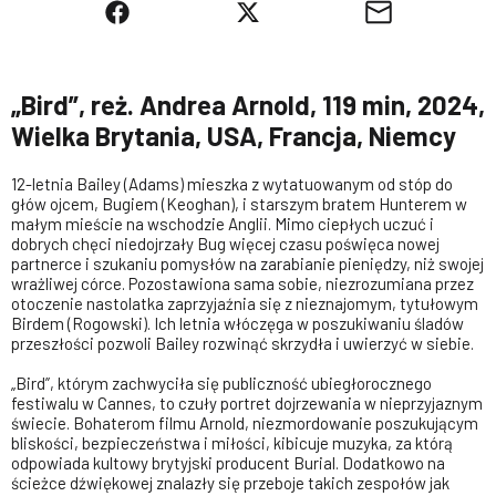
„Bird”, reż. Andrea Arnold, 119 min, 2024,
Wielka Brytania, USA, Francja, Niemcy
12-letnia Bailey (Adams) mieszka z wytatuowanym od stóp do
głów ojcem, Bugiem (Keoghan), i starszym bratem Hunterem w
małym mieście na wschodzie Anglii. Mimo ciepłych uczuć i
dobrych chęci niedojrzały Bug więcej czasu poświęca nowej
partnerce i szukaniu pomysłów na zarabianie pieniędzy, niż swojej
wrażliwej córce. Pozostawiona sama sobie, niezrozumiana przez
otoczenie nastolatka zaprzyjaźnia się z nieznajomym, tytułowym
Birdem (Rogowski). Ich letnia włóczęga w poszukiwaniu śladów
przeszłości pozwoli Bailey rozwinąć skrzydła i uwierzyć w siebie.
„Bird”, którym zachwyciła się publiczność ubiegłorocznego
festiwalu w Cannes, to czuły portret dojrzewania w nieprzyjaznym
świecie. Bohaterom filmu Arnold, niezmordowanie poszukującym
bliskości, bezpieczeństwa i miłości, kibicuje muzyka, za którą
odpowiada kultowy brytyjski producent Burial. Dodatkowo na
ścieżce dźwiękowej znalazły się przeboje takich zespołów jak