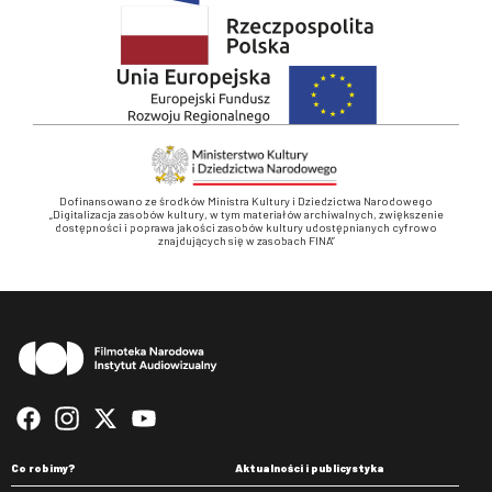
Dofinansowano ze środków Ministra Kultury i Dziedzictwa Narodowego
„Digitalizacja zasobów kultury, w tym materiałów archiwalnych, zwiększenie
dostępności i poprawa jakości zasobów kultury udostępnianych cyfrowo
znajdujących się w zasobach FINA”
Stopka
Co robimy?
Aktualności i publicystyka