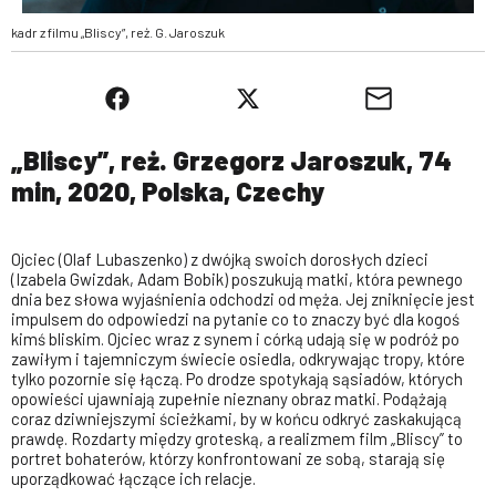
kadr z filmu „Bliscy”, reż. G. Jaroszuk
„Bliscy”, reż. Grzegorz Jaroszuk, 74
min, 2020, Polska, Czechy
Ojciec (Olaf Lubaszenko) z dwójką swoich dorosłych dzieci
(Izabela Gwizdak, Adam Bobik) poszukują matki, która pewnego
dnia bez słowa wyjaśnienia odchodzi od męża. Jej zniknięcie jest
impulsem do odpowiedzi na pytanie co to znaczy być dla kogoś
kimś bliskim. Ojciec wraz z synem i córką udają się w podróż po
zawiłym i tajemniczym świecie osiedla, odkrywając tropy, które
tylko pozornie się łączą. Po drodze spotykają sąsiadów, których
opowieści ujawniają zupełnie nieznany obraz matki. Podążają
coraz dziwniejszymi ścieżkami, by w końcu odkryć zaskakującą
prawdę. Rozdarty między groteską, a realizmem film „Bliscy” to
portret bohaterów, którzy konfrontowani ze sobą, starają się
uporządkować łączące ich relacje.