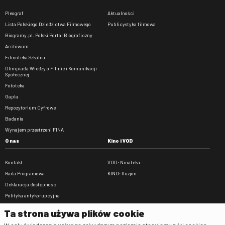
Pleograf
Aktualności
Lista Polskiego Dziedzictwa Filmowego
Publicystyka filmowa
Biogramy.pl. Polski Portal Biograficzny
Archiwum
Filmoteka Szkolna
Olimpiada Wiedzy o Filmie i Komunikacji
Społecznej
Fototeka
Gapla
Repozytorium Cyfrowe
Badania
Wynajem przestrzeni FINA
O nas
Kino i VOD
Kontakt
VOD: Ninateka
Rada Programowa
KINO: Iluzjon
Deklaracja dostępności
Polityka antykorupcyjna
BIP
Ta strona używa plików cookie
Zamówienia publiczne
W celu świadczenia usług na najwyższym poziomie stosujemy pliki cookies.