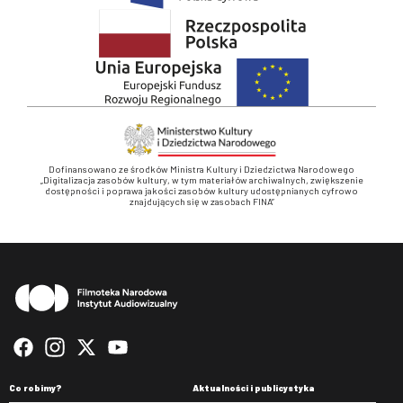
Dofinansowano ze środków Ministra Kultury i Dziedzictwa Narodowego
„Digitalizacja zasobów kultury, w tym materiałów archiwalnych, zwiększenie
dostępności i poprawa jakości zasobów kultury udostępnianych cyfrowo
znajdujących się w zasobach FINA”
Stopka
Co robimy?
Aktualności i publicystyka