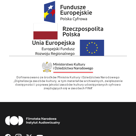
Dofinansowano ze środków Ministra Kultury i Dziedzictwa Narodowego
„Digitalizacja zasobów kultury, w tym materiałów archiwalnych, zwiększenie
dostępności i poprawa jakości zasobów kultury udostępnianych cyfrowo
znajdujących się w zasobach FINA”
Stopka