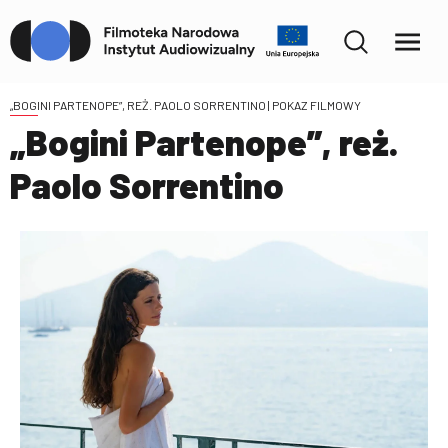
„BOGINI PARTENOPE”, REŻ. PAOLO SORRENTINO
| POKAZ FILMOWY
„Bogini Partenope”, reż.
Paolo Sorrentino