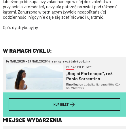
lubieżnego biskupa czy zakochanego w niej do szaleństwa
przyjaciela z młodości, uczy się patrzeć na świat pod różnymi
kątami. Zanurzona w tętniącym żywiole neapolitańskiej
codzienności nigdy nie daje się zdefiniować i ujarzmić.
Opis dystrybucyjny
W RAMACH CYKLU:
14 MAR,2025 - 27 MAR,2025
14 razy, sprawdź daty i godziny
POKAZ FILMOWY
„Bogini Partenope”, reż.
Paolo Sorrentino
Kino Iluzjon
Ludwika Narbutta 50A, 02-
541 Warszawa
KUP BILET
MIEJSCE WYDARZENIA