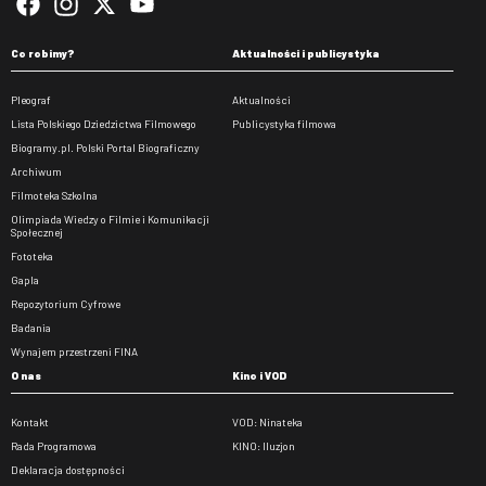
Co robimy?
Aktualności i publicystyka
Pleograf
Aktualności
Lista Polskiego Dziedzictwa Filmowego
Publicystyka filmowa
Biogramy.pl. Polski Portal Biograficzny
Archiwum
Filmoteka Szkolna
Olimpiada Wiedzy o Filmie i Komunikacji
Społecznej
Fototeka
Gapla
Repozytorium Cyfrowe
Badania
Wynajem przestrzeni FINA
O nas
Kino i VOD
Kontakt
VOD: Ninateka
Rada Programowa
KINO: Iluzjon
Deklaracja dostępności