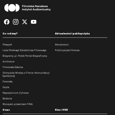
Co robimy?
Aktualności i publicystyka
Pleograf
Aktualności
Lista Polskiego Dziedzictwa Filmowego
Publicystyka filmowa
Biogramy.pl. Polski Portal Biograficzny
Archiwum
Filmoteka Szkolna
Olimpiada Wiedzy o Filmie i Komunikacji
Społecznej
Fototeka
Gapla
Repozytorium Cyfrowe
Badania
Wynajem przestrzeni FINA
O nas
Kino i VOD