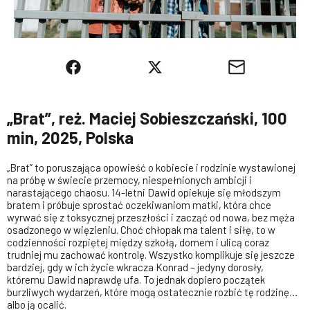
„Brat”, reż. Maciej Sobieszczański, 100
min, 2025, Polska
„Brat” to poruszająca opowieść o kobiecie i rodzinie wystawionej
na próbę w świecie przemocy, niespełnionych ambicji i
narastającego chaosu. 14-letni Dawid opiekuje się młodszym
bratem i próbuje sprostać oczekiwaniom matki, która chce
wyrwać się z toksycznej przeszłości i zacząć od nowa, bez męża
osadzonego w więzieniu. Choć chłopak ma talent i siłę, to w
codzienności rozpiętej między szkołą, domem i ulicą coraz
trudniej mu zachować kontrolę. Wszystko komplikuje się jeszcze
bardziej, gdy w ich życie wkracza Konrad – jedyny dorosły,
któremu Dawid naprawdę ufa. To jednak dopiero początek
burzliwych wydarzeń, które mogą ostatecznie rozbić tę rodzinę…
albo ją ocalić.