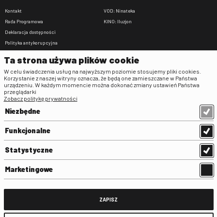
Kontakt
VOD: Ninateka
Rada Programowa
KINO: Iluzjon
Deklaracja dostępności
Polityka antykorupcyjna
BIP
Ta strona używa plików cookie
Zamówienia publiczne
W celu świadczenia usług na najwyższym poziomie stosujemy pliki cookies.
Praca w FINA
Korzystanie z naszej witryny oznacza, że będą one zamieszczane w Państwa
urządzeniu. W każdym momencie można dokonać zmiany ustawień Państwa
Regulaminy
przeglądarki
Zobacz politykę prywatności
Regulamin strony
Niezbędne
Klauzula informacyjna RODO
Regulamin użytkowania parkingu
Funkcjonalne
Regulamin użytkowania parkingu
podziemnego
Statystyczne
Standardy ochrony małoletnich
Regulamin kina Iluzjon
Marketingowe
Regulamin udziału w wydarzeniach
plenerowych na Dziedzińcu FINA
Regulamin dziedzińca
ZAPISZ
Regulamin Biblioteki