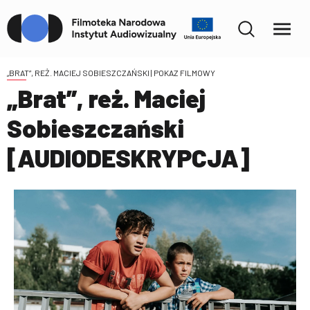
„BRAT”, REŻ. MACIEJ SOBIESZCZAŃSKI
| POKAZ FILMOWY
„Brat”, reż. Maciej
Sobieszczański
[AUDIODESKRYPCJA]