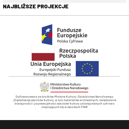
NAJBLIŻSZE PROJEKCJE
Dofinansowano ze środków Ministra Kultury i Dziedzictwa Narodowego
„Digitalizacja zasobów kultury, w tym materiałów archiwalnych, zwiększenie
dostępności i poprawa jakości zasobów kultury udostępnianych cyfrowo
znajdujących się w zasobach FINA”
Stopka