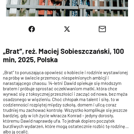
„Brat”, reż. Maciej Sobieszczański, 100
min, 2025, Polska
„Brat” to poruszająca opowieść o kobiecie i rodzinie wystawionej
na próbę w świecie przemocy, niespełnionych ambicji i
narastającego chaosu. 14-letni Dawid opiekuje się młodszym
bratem i próbuje sprostać oczekiwaniom matki, która chce
wyrwać się z toksycznej przeszłości i zacząć od nowa, bez męża
osadzonego w więzieniu. Choć chłopak ma talent i siłę, to w
codzienności rozpiętej między szkołą, domem i ulicą coraz
trudniej mu zachować kontrolę. Wszystko komplikuje się jeszcze
bardziej, gdy w ich życie wkracza Konrad – jedyny dorosły,
któremu Dawid naprawdę ufa. To jednak dopiero początek
burzliwych wydarzeń, które mogą ostatecznie rozbić tę rodzinę…
albo ją ocalić.