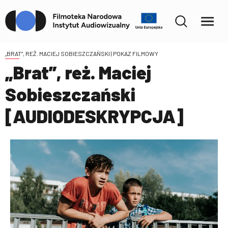
„BRAT”, REŻ. MACIEJ SOBIESZCZAŃSKI
| POKAZ FILMOWY
„Brat”, reż. Maciej
Sobieszczański
[AUDIODESKRYPCJA]