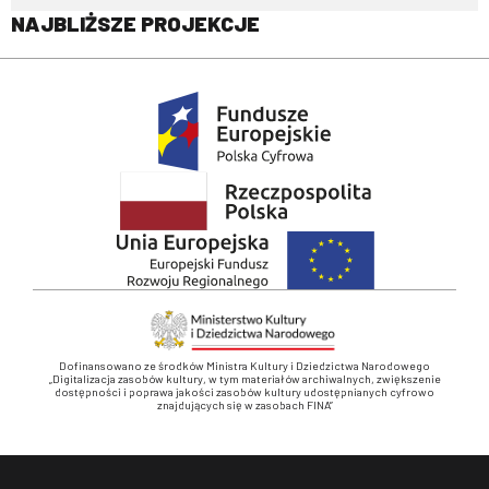
NAJBLIŻSZE PROJEKCJE
Dofinansowano ze środków Ministra Kultury i Dziedzictwa Narodowego
„Digitalizacja zasobów kultury, w tym materiałów archiwalnych, zwiększenie
dostępności i poprawa jakości zasobów kultury udostępnianych cyfrowo
znajdujących się w zasobach FINA”
Stopka