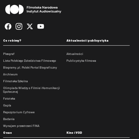
Co robimy?
Aktualności i publicystyka
Pleograf
Aktualności
Lista Polskiego Dziedzictwa Filmowego
Publicystyka filmowa
Biogramy.pl. Polski Portal Biograficzny
Archiwum
Filmoteka Szkolna
Olimpiada Wiedzy o Filmie i Komunikacji
Społecznej
Fototeka
Gapla
Repozytorium Cyfrowe
Badania
Wynajem przestrzeni FINA
O nas
Kino i VOD