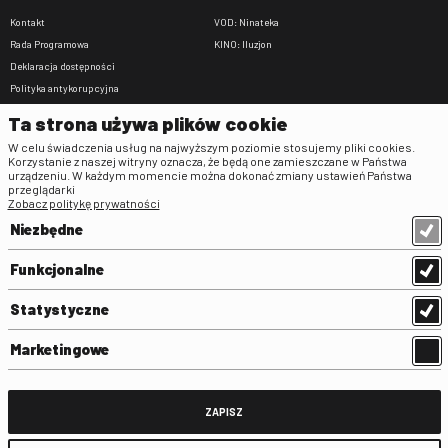
Kontakt
VOD: Ninateka
Rada Programowa
KINO: Iluzjon
Deklaracja dostępności
Polityka antykorupcyjna
BIP
Ta strona używa plików cookie
Zamówienia publiczne
W celu świadczenia usług na najwyższym poziomie stosujemy pliki cookies.
Praca w FINA
Korzystanie z naszej witryny oznacza, że będą one zamieszczane w Państwa
urządzeniu. W każdym momencie można dokonać zmiany ustawień Państwa
Regulaminy
przeglądarki
Zobacz politykę prywatności
Regulamin strony
Niezbędne
Klauzula informacyjna RODO
Regulamin użytkowania parkingu
Funkcjonalne
Regulamin użytkowania parkingu
podziemnego
Statystyczne
Standardy ochrony małoletnich
Regulamin kina Iluzjon
Marketingowe
Regulamin udziału w wydarzeniach
plenerowych na Dziedzińcu FINA
Regulamin dziedzińca
ZAPISZ
Regulamin Biblioteki