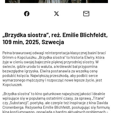
„Brzydka siostra”, reż. Emilie Blichfeldt,
109 min, 2025, Szwecja
Pełna brawurowej odwagi reinterpretacja klasycznej baśni braci
Grimm o Kopciuszku. „Brzydka siostra” to historia Elwiry, która
żyje w cieniu swojej bajecznie pięknej przyrodniej siostry. W
świecie, gdzie uroda to waluta, a królewski bal przypomina
bezwzględne igrzyska, Elwira postanawia za wszelką cenę
poślubić księcia. Największą przeszkodą, aby podbić serce
wymarzonego mężczyzny i rozpocząć nowe lepsze życie, jest
Kopciuszek.
„Brzydka siostra” to kino gatunkowe najwyższej jakości idealnie
wpisujące się w popularną ostatnimi czasy, za sprawą „Titane”
czy „Substancji”, poetykę, ale czerpie też inspiracje z kina Davida
Cronenberga. Reżyserka Emilie Blichfeldt, posługując się formułą
kina kostiumowego, opowiada o bardzo aktualnych problemach –