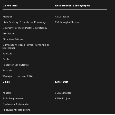
Co robimy?
Aktualności i publicystyka
Pleograf
Aktualności
Lista Polskiego Dziedzictwa Filmowego
Publicystyka filmowa
Biogramy.pl. Polski Portal Biograficzny
Archiwum
Filmoteka Szkolna
Olimpiada Wiedzy o Filmie i Komunikacji
Społecznej
Fototeka
Gapla
Repozytorium Cyfrowe
Badania
Wynajem przestrzeni FINA
O nas
Kino i VOD
Kontakt
VOD: Ninateka
Rada Programowa
KINO: Iluzjon
Deklaracja dostępności
Polityka antykorupcyjna