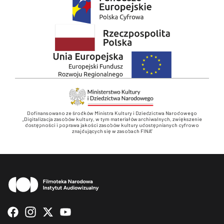
Dofinansowano ze środków Ministra Kultury i Dziedzictwa Narodowego
„Digitalizacja zasobów kultury, w tym materiałów archiwalnych, zwiększenie
dostępności i poprawa jakości zasobów kultury udostępnianych cyfrowo
znajdujących się w zasobach FINA”
Stopka