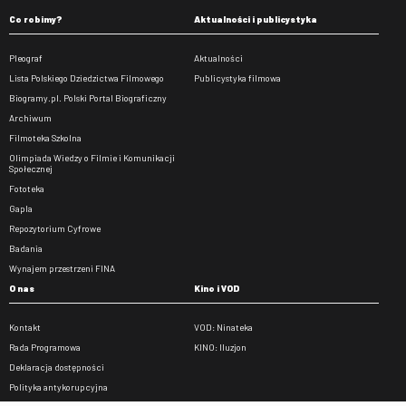
Co robimy?
Aktualności i publicystyka
Pleograf
Aktualności
Lista Polskiego Dziedzictwa Filmowego
Publicystyka filmowa
Biogramy.pl. Polski Portal Biograficzny
Archiwum
Filmoteka Szkolna
Olimpiada Wiedzy o Filmie i Komunikacji
Społecznej
Fototeka
Gapla
Repozytorium Cyfrowe
Badania
Wynajem przestrzeni FINA
O nas
Kino i VOD
Kontakt
VOD: Ninateka
Rada Programowa
KINO: Iluzjon
Deklaracja dostępności
Polityka antykorupcyjna