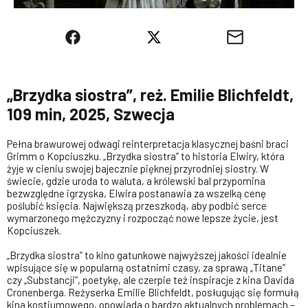
„Brzydka siostra”, reż. Emilie Blichfeldt,
109 min, 2025, Szwecja
Pełna brawurowej odwagi reinterpretacja klasycznej baśni braci
Grimm o Kopciuszku. „Brzydka siostra” to historia Elwiry, która
żyje w cieniu swojej bajecznie pięknej przyrodniej siostry. W
świecie, gdzie uroda to waluta, a królewski bal przypomina
bezwzględne igrzyska, Elwira postanawia za wszelką cenę
poślubić księcia. Największą przeszkodą, aby podbić serce
wymarzonego mężczyzny i rozpocząć nowe lepsze życie, jest
Kopciuszek.
„Brzydka siostra” to kino gatunkowe najwyższej jakości idealnie
wpisujące się w popularną ostatnimi czasy, za sprawą „Titane”
czy „Substancji”, poetykę, ale czerpie też inspiracje z kina Davida
Cronenberga. Reżyserka Emilie Blichfeldt, posługując się formułą
kina kostiumowego, opowiada o bardzo aktualnych problemach –