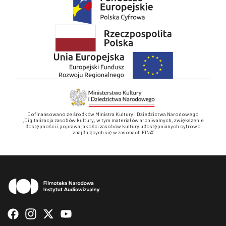
Dofinansowano ze środków Ministra Kultury i Dziedzictwa Narodowego
„Digitalizacja zasobów kultury, w tym materiałów archiwalnych, zwiększenie
dostępności i poprawa jakości zasobów kultury udostępnianych cyfrowo
znajdujących się w zasobach FINA”
Stopka