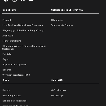
Co robimy?
Aktualności i publicystyka
Pleograf
Aktualności
Lista Polskiego Dziedzictwa Filmowego
Publicystyka filmowa
Biogramy.pl. Polski Portal Biograficzny
Archiwum
Filmoteka Szkolna
Olimpiada Wiedzy o Filmie i Komunikacji
Społecznej
Fototeka
Gapla
Repozytorium Cyfrowe
Badania
Wynajem przestrzeni FINA
O nas
Kino i VOD
Kontakt
VOD: Ninateka
Rada Programowa
KINO: Iluzjon
Deklaracja dostępności
Polityka antykorupcyjna