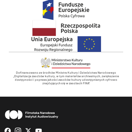
Dofinansowano ze środków Ministra Kultury i Dziedzictwa Narodowego
„Digitalizacja zasobów kultury, w tym materiałów archiwalnych, zwiększenie
dostępności i poprawa jakości zasobów kultury udostępnianych cyfrowo
znajdujących się w zasobach FINA”
Stopka