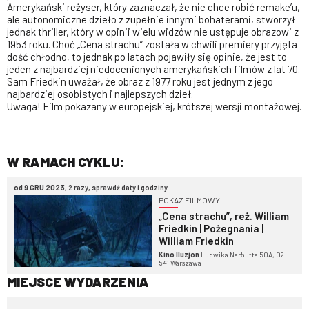
Amerykański reżyser, który zaznaczał, że nie chce robić remake’u,
ale autonomiczne dzieło z zupełnie innymi bohaterami, stworzył
jednak thriller, który w opinii wielu widzów nie ustępuje obrazowi z
1953 roku. Choć „Cena strachu” została w chwili premiery przyjęta
dość chłodno, to jednak po latach pojawiły się opinie, że jest to
jeden z najbardziej niedocenionych amerykańskich filmów z lat 70.
Sam Friedkin uważał, że obraz z 1977 roku jest jednym z jego
najbardziej osobistych i najlepszych dzieł.
Uwaga! Film pokazany w europejskiej, krótszej wersji montażowej.
W RAMACH CYKLU:
od 9 GRU 2023
, 2 razy, sprawdź daty i godziny
POKAZ FILMOWY
„Cena strachu”, reż. William
Friedkin | Pożegnania |
William Friedkin
Kino Iluzjon
Ludwika Narbutta 50A, 02-
541 Warszawa
MIEJSCE WYDARZENIA