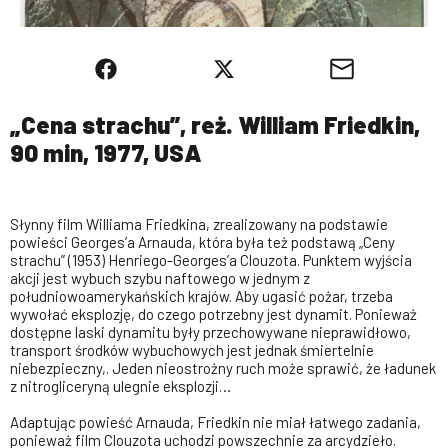
„Cena strachu”, reż. William Friedkin,
90 min, 1977, USA
Słynny film Williama Friedkina, zrealizowany na podstawie
powieści Georges’a Arnauda, która była też podstawą „Ceny
strachu” (1953) Henriego-Georges’a Clouzota. Punktem wyjścia
akcji jest wybuch szybu naftowego w jednym z
południowoamerykańskich krajów. Aby ugasić pożar, trzeba
wywołać eksplozję, do czego potrzebny jest dynamit. Ponieważ
dostępne laski dynamitu były przechowywane nieprawidłowo,
transport środków wybuchowych jest jednak śmiertelnie
niebezpieczny,. Jeden nieostrożny ruch może sprawić, że ładunek
z nitrogliceryną ulegnie eksplozji…
Adaptując powieść Arnauda, Friedkin nie miał łatwego zadania,
ponieważ film Clouzota uchodzi powszechnie za arcydzieło.