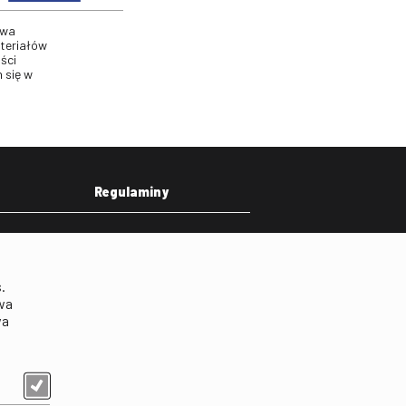
twa
ateriałów
ści
 się w
Regulaminy
eka
Regulamin strony
on
Klauzula informacyjna RODO
.
Regulamin użytkowania
wa
parkingu
wa
Regulamin użytkowania
parkingu podziemnego
Standardy ochrony
małoletnich