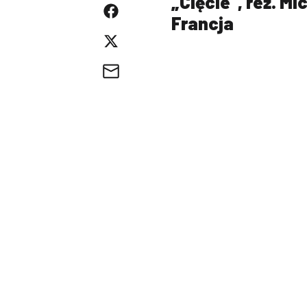
„Cięcie”, reż. Mi
Francja