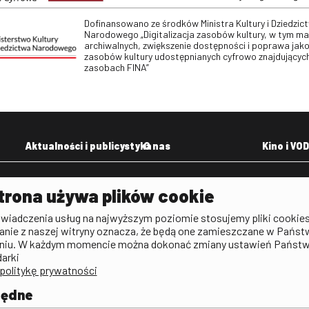
Dofinansowano ze środków Ministra Kultury i Dziedzic
Narodowego „Digitalizacja zasobów kultury, w tym m
archiwalnych, zwiększenie dostępności i poprawa jako
zasobów kultury udostępnianych cyfrowo znajdujących
zasobach FINA”
Aktualności i publicystyka
O nas
Kino i VOD
Aktualności
Kontakt
VOD: Ninat
trona używa plików cookie
zictwa
Publicystyka filmowa
Rada Programowa
KINO: Iluzj
świadczenia usług na najwyższym poziomie stosujemy pliki cookies
Deklaracja dostępności
anie z naszej witryny oznacza, że będą one zamieszczane w Państ
rtal
niu. W każdym momencie można dokonać zmiany ustawień Państ
Polityka antykorupcyjna
darki
politykę prywatności
BIP
Zamówienia publiczne
będne