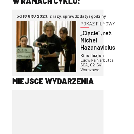
W RAMACH CYKLU:
od 18 GRU 2023
, 2 razy, sprawdź daty i godziny
POKAZ FILMOWY
„Cięcie”, reż.
Michel
Hazanavicius
Kino Iluzjon
Ludwika Narbutta
50A, 02-541
Warszawa
MIEJSCE WYDARZENIA