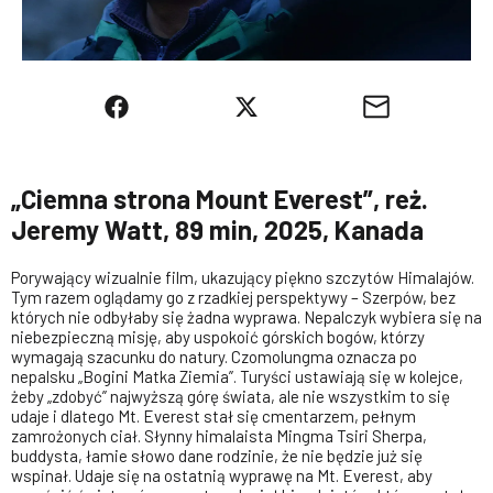
„Ciemna strona Mount Everest”, reż.
Jeremy Watt, 89 min, 2025, Kanada
Porywający wizualnie film, ukazujący piękno szczytów Himalajów.
Tym razem oglądamy go z rzadkiej perspektywy – Szerpów, bez
których nie odbyłaby się żadna wyprawa. Nepalczyk wybiera się na
niebezpieczną misję, aby uspokoić górskich bogów, którzy
wymagają szacunku do natury. Czomolungma oznacza po
nepalsku „Bogini Matka Ziemia”. Turyści ustawiają się w kolejce,
żeby „zdobyć” najwyższą górę świata, ale nie wszystkim to się
udaje i dlatego Mt. Everest stał się cmentarzem, pełnym
zamrożonych ciał. Słynny himalaista Mingma Tsiri Sherpa,
buddysta, łamie słowo dane rodzinie, że nie będzie już się
wspinał. Udaje się na ostatnią wyprawę na Mt. Everest, aby