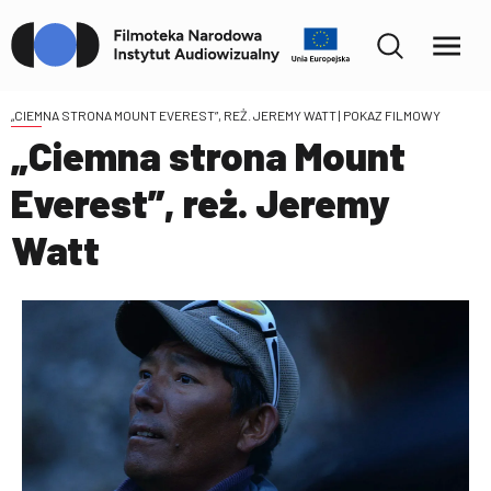
„CIEMNA STRONA MOUNT EVEREST”, REŻ. JEREMY WATT
| POKAZ FILMOWY
„Ciemna strona Mount
Everest”, reż. Jeremy
Watt