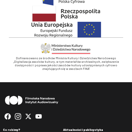
Dofinansowano ze środków Ministra Kultury i Dziedzictwa Narodowego
„Digitalizacja zasobów kultury, w tym materiałów archiwalnych, zwiększenie
dostępności i poprawa jakości zasobów kultury udostępnianych cyfrowo
znajdujących się w zasobach FINA”
Stopka
Co robimy?
Aktualności i publicystyka