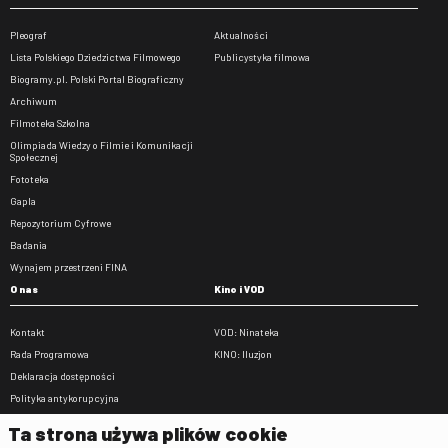
Pleograf
Aktualności
Lista Polskiego Dziedzictwa Filmowego
Publicystyka filmowa
Biogramy.pl. Polski Portal Biograficzny
Archiwum
Filmoteka Szkolna
Olimpiada Wiedzy o Filmie i Komunikacji
Społecznej
Fototeka
Gapla
Repozytorium Cyfrowe
Badania
Wynajem przestrzeni FINA
O nas
Kino i VOD
Kontakt
VOD: Ninateka
Rada Programowa
KINO: Iluzjon
Deklaracja dostępności
Polityka antykorupcyjna
BIP
Ta strona używa plików cookie
Zamówienia publiczne