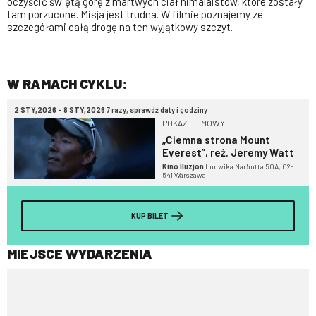
oczyścić świętą górę z martwych ciał himalaistów, które zostały
tam porzucone. Misja jest trudna. W filmie poznajemy ze
szczegółami całą drogę na ten wyjątkowy szczyt.
W RAMACH CYKLU:
2 STY,2026 - 8 STY,2026
7 razy, sprawdź daty i godziny
POKAZ FILMOWY
„Ciemna strona Mount
Everest”, reż. Jeremy Watt
Kino Iluzjon
Ludwika Narbutta 50A, 02-
541 Warszawa
KUP BILET
MIEJSCE WYDARZENIA