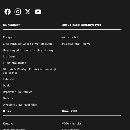
Co robimy?
Aktualności i publicystyka
Pleograf
Aktualności
Lista Polskiego Dziedzictwa Filmowego
Publicystyka filmowa
Biogramy.pl. Polski Portal Biograficzny
Archiwum
Filmoteka Szkolna
Olimpiada Wiedzy o Filmie i Komunikacji
Społecznej
Fototeka
Gapla
Repozytorium Cyfrowe
Badania
Wynajem przestrzeni FINA
O nas
Kino i VOD
Kontakt
VOD: Ninateka
Rada Programowa
KINO: Iluzjon