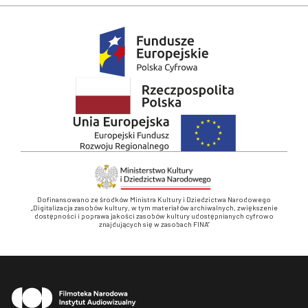
Dofinansowano ze środków Ministra Kultury i Dziedzictwa Narodowego
„Digitalizacja zasobów kultury, w tym materiałów archiwalnych, zwiększenie
dostępności i poprawa jakości zasobów kultury udostępnianych cyfrowo
znajdujących się w zasobach FINA”
Stopka