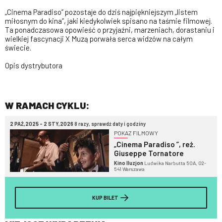
„Cinema Paradiso” pozostaje do dziś najpiękniejszym „listem
miłosnym do kina”, jaki kiedykolwiek spisano na taśmie filmowej.
Ta ponadczasowa opowieść o przyjaźni, marzeniach, dorastaniu i
wielkiej fascynacji X Muzą porwała serca widzów na całym
świecie.
Opis dystrybutora
W RAMACH CYKLU:
2 PAŹ,2025 - 2 STY,2026
8 razy, sprawdź daty i godziny
POKAZ FILMOWY
„Cinema Paradiso ”, reż.
Giuseppe Tornatore
Kino Iluzjon
Ludwika Narbutta 50A, 02-
541 Warszawa
KUP BILET