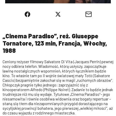
„Cinema Paradiso”, reż. Giuseppe
Tornatore, 123 min, Francja, Włochy,
1988
Ceniony reżyser filmowy Salvatore Di Vita (Jacques Perrin) pewnej
nocy odbiera telefon. Wiadomość, którą usłyszy, zapoczątkuje
lawinę nostalgicznych wspomnień, których łącznikiem będzie
kino. To właśnie tam po II wojnie światowej mały Totò (Salvatore
Cascio) bezpamiętnie zakochał się w magii „ruchomych obrazów”.
Chłopczyk pragnie tylko jednego: zaprzyjaźnić się z
kinooperatorem Alfredo (Philippe Noiret). Zadanie to będzie jednak
trudniejsze niż mu się wydaje. Tytułowe „Cinema Paradiso”– jego
niesamowita i równie osobliwa widownia oraz bogaty repertuar –
staną się tłem dla niezapomnianych przygód dorastającego na
sycylijskiej prowincji bohatera, jego pierwszej „wielkiej miłości”, aż
do czasu wyjazdu z rodzinnego miasteczka.