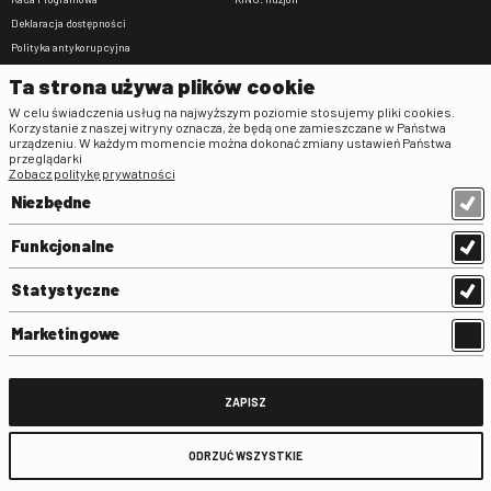
Deklaracja dostępności
Polityka antykorupcyjna
BIP
Ta strona używa plików cookie
Zamówienia publiczne
W celu świadczenia usług na najwyższym poziomie stosujemy pliki cookies.
Praca w FINA
Korzystanie z naszej witryny oznacza, że będą one zamieszczane w Państwa
urządzeniu. W każdym momencie można dokonać zmiany ustawień Państwa
Regulaminy
przeglądarki
Zobacz politykę prywatności
Regulamin strony
Niezbędne
Klauzula informacyjna RODO
Regulamin użytkowania parkingu
Funkcjonalne
Regulamin użytkowania parkingu
podziemnego
Statystyczne
Standardy ochrony małoletnich
Regulamin kina Iluzjon
Marketingowe
Regulamin udziału w wydarzeniach
plenerowych na Dziedzińcu FINA
Regulamin dziedzińca
ZAPISZ
Regulamin Biblioteki
ODRZUĆ WSZYSTKIE