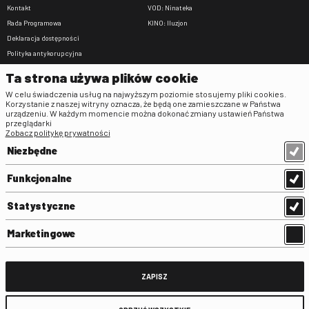
Kontakt
VOD: Ninateka
Rada Programowa
KINO: Iluzjon
Deklaracja dostępności
Polityka antykorupcyjna
BIP
Ta strona używa plików cookie
Zamówienia publiczne
W celu świadczenia usług na najwyższym poziomie stosujemy pliki cookies.
Praca w FINA
Korzystanie z naszej witryny oznacza, że będą one zamieszczane w Państwa
urządzeniu. W każdym momencie można dokonać zmiany ustawień Państwa
Regulaminy
przeglądarki
Zobacz politykę prywatności
Regulamin strony
Niezbędne
Klauzula informacyjna RODO
Regulamin użytkowania parkingu
Funkcjonalne
Regulamin użytkowania parkingu
podziemnego
Statystyczne
Standardy ochrony małoletnich
Regulamin kina Iluzjon
Marketingowe
Regulamin udziału w wydarzeniach
plenerowych na Dziedzińcu FINA
Regulamin dziedzińca
ZAPISZ
Regulamin Biblioteki