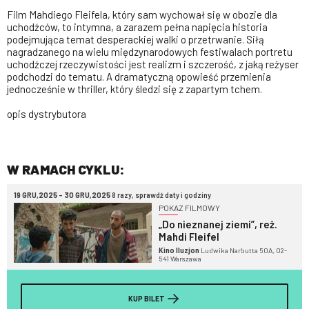
Film Mahdiego Fleifela, który sam wychował się w obozie dla
uchodźców, to intymna, a zarazem pełna napięcia historia
podejmująca temat desperackiej walki o przetrwanie. Siłą
nagradzanego na wielu międzynarodowych festiwalach portretu
uchodźczej rzeczywistości jest realizm i szczerość, z jaką reżyser
podchodzi do tematu. A dramatyczną opowieść przemienia
jednocześnie w thriller, który śledzi się z zapartym tchem.
opis dystrybutora
W RAMACH CYKLU:
19 GRU,2025 - 30 GRU,2025
8 razy, sprawdź daty i godziny
POKAZ FILMOWY
„Do nieznanej ziemi”, reż.
Mahdi Fleifel
Kino Iluzjon
Ludwika Narbutta 50A, 02-
541 Warszawa
KUP BILET