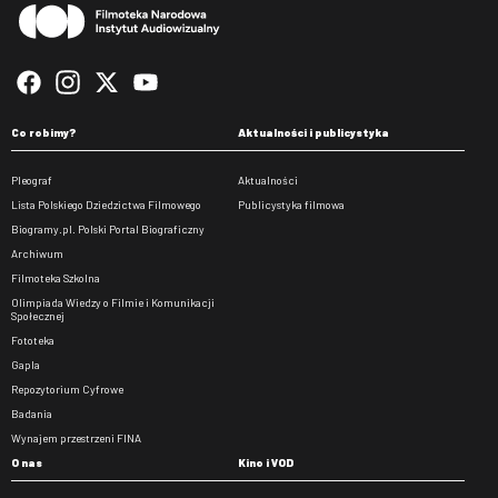
Co robimy?
Aktualności i publicystyka
Pleograf
Aktualności
Lista Polskiego Dziedzictwa Filmowego
Publicystyka filmowa
Biogramy.pl. Polski Portal Biograficzny
Archiwum
Filmoteka Szkolna
Olimpiada Wiedzy o Filmie i Komunikacji
Społecznej
Fototeka
Gapla
Repozytorium Cyfrowe
Badania
Wynajem przestrzeni FINA
O nas
Kino i VOD