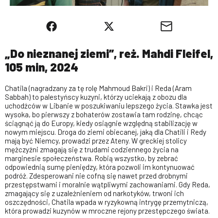
„Do nieznanej ziemi”, reż. Mahdi Fleifel,
105 min, 2024
Chatila (nagradzany za tę rolę Mahmoud Bakri) i Reda (Aram
Sabbah) to palestyńscy kuzyni, którzy uciekają z obozu dla
uchodźców w Libanie w poszukiwaniu lepszego życia. Stawka jest
wysoka, bo pierwszy z bohaterów zostawia tam rodzinę, chcąc
ściągnąć ją do Europy, kiedy osiągnie względną stabilizację w
nowym miejscu. Droga do ziemi obiecanej, jaką dla Chatili i Redy
mają być Niemcy, prowadzi przez Ateny. W greckiej stolicy
mężczyźni zmagają się z trudami codziennego życia na
marginesie społeczeństwa. Robią wszystko, by zebrać
odpowiednią sumę pieniędzy, która pozwoli im kontynuować
podróż. Zdesperowani nie cofną się nawet przed drobnymi
przestępstwami i moralnie wątpliwymi zachowaniami. Gdy Reda,
zmagający się z uzależnieniem od narkotyków, trwoni ich
oszczędności, Chatila wpada w ryzykowną intrygę przemytniczą,
która prowadzi kuzynów w mroczne rejony przestępczego świata.