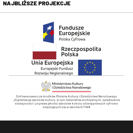
NAJBLIŻSZE PROJEKCJE
Dofinansowano ze środków Ministra Kultury i Dziedzictwa Narodowego
„Digitalizacja zasobów kultury, w tym materiałów archiwalnych, zwiększenie
dostępności i poprawa jakości zasobów kultury udostępnianych cyfrowo
znajdujących się w zasobach FINA”
Stopka