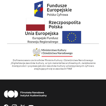
Dofinansowano ze środków Ministra Kultury i Dziedzictwa Narodowego
„Digitalizacja zasobów kultury, w tym materiałów archiwalnych, zwiększenie
dostępności i poprawa jakości zasobów kultury udostępnianych cyfrowo
znajdujących się w zasobach FINA”
Stopka