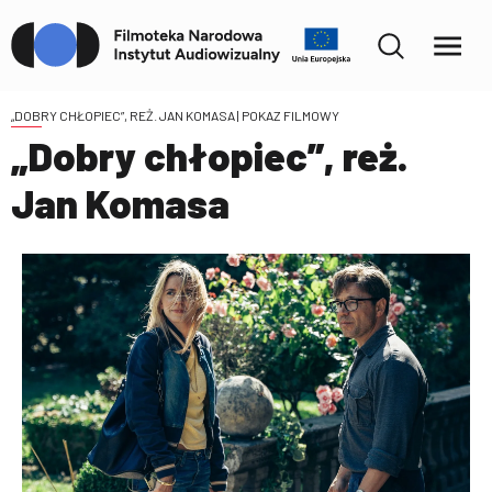
„DOBRY CHŁOPIEC”, REŻ. JAN KOMASA
| POKAZ FILMOWY
„Dobry chłopiec”, reż.
Jan Komasa