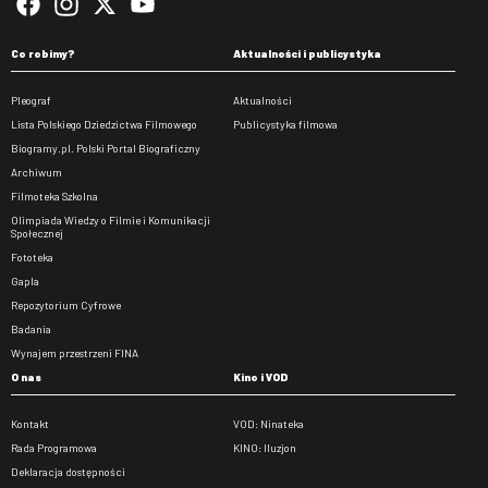
Co robimy?
Aktualności i publicystyka
Pleograf
Aktualności
Lista Polskiego Dziedzictwa Filmowego
Publicystyka filmowa
Biogramy.pl. Polski Portal Biograficzny
Archiwum
Filmoteka Szkolna
Olimpiada Wiedzy o Filmie i Komunikacji
Społecznej
Fototeka
Gapla
Repozytorium Cyfrowe
Badania
Wynajem przestrzeni FINA
O nas
Kino i VOD
Kontakt
VOD: Ninateka
Rada Programowa
KINO: Iluzjon
Deklaracja dostępności