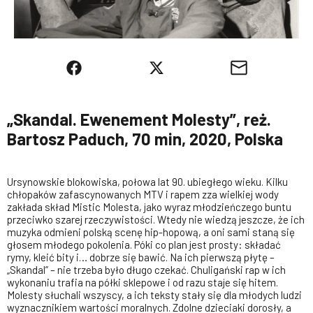
„Skandal. Ewenement Molesty”, reż.
Bartosz Paduch, 70 min, 2020, Polska
Ursynowskie blokowiska, połowa lat 90. ubiegłego wieku. Kilku
chłopaków zafascynowanych MTV i rapem zza wielkiej wody
zakłada skład Mistic Molesta, jako wyraz młodzieńczego buntu
przeciwko szarej rzeczywistości. Wtedy nie wiedzą jeszcze, że ich
muzyka odmieni polską scenę hip-hopową, a oni sami staną się
głosem młodego pokolenia. Póki co plan jest prosty: składać
rymy, kleić bity i… dobrze się bawić. Na ich pierwszą płytę –
„Skandal” – nie trzeba było długo czekać. Chuligański rap w ich
wykonaniu trafia na półki sklepowe i od razu staje się hitem.
Molesty słuchali wszyscy, a ich teksty stały się dla młodych ludzi
wyznacznikiem wartości moralnych. Zdolne dzieciaki dorosły, a