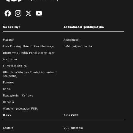
Co robimy?
Aktualności i publicystyka
Pleograf
Aktualności
Lista Polskiego Dziedzictwa Filmowego
Publicystyka filmowa
Biogramy.pl. Polski Portal Biograficzny
Archiwum
Filmoteka Szkolna
Olimpiada Wiedzy o Filmie i Komunikacji
Społecznej
Fototeka
Gapla
Repozytorium Cyfrowe
Badania
Wynajem przestrzeni FINA
O nas
Kino i VOD
Kontakt
VOD: Ninateka