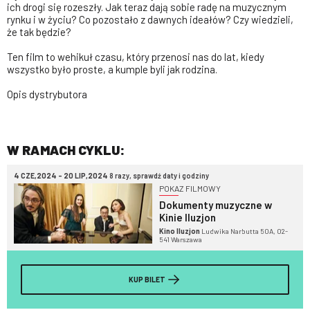
ich drogi się rozeszły. Jak teraz dają sobie radę na muzycznym
rynku i w życiu? Co pozostało z dawnych ideałów? Czy wiedzieli,
że tak będzie?
Ten film to wehikuł czasu, który przenosi nas do lat, kiedy
wszystko było proste, a kumple byli jak rodzina.
Opis dystrybutora
W RAMACH CYKLU:
4 CZE,2024 - 20 LIP,2024
8 razy, sprawdź daty i godziny
POKAZ FILMOWY
Dokumenty muzyczne w
Kinie Iluzjon
Kino Iluzjon
Ludwika Narbutta 50A, 02-
541 Warszawa
KUP BILET