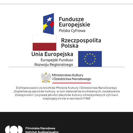
Dofinansowano ze środków Ministra Kultury i Dziedzictwa Narodowego
„Digitalizacja zasobów kultury, w tym materiałów archiwalnych, zwiększenie
dostępności i poprawa jakości zasobów kultury udostępnianych cyfrowo
znajdujących się w zasobach FINA”
Stopka