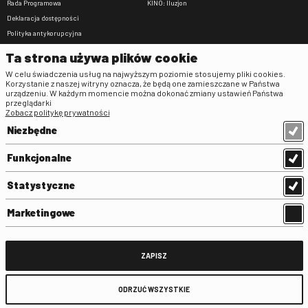
Rada Programowa
KINO: Iluzjon
Deklaracja dostępności
Polityka antykorupcyjna
BIP
Ta strona używa plików cookie
Zamówienia publiczne
W celu świadczenia usług na najwyższym poziomie stosujemy pliki cookies.
Praca w FINA
Korzystanie z naszej witryny oznacza, że będą one zamieszczane w Państwa
urządzeniu. W każdym momencie można dokonać zmiany ustawień Państwa
Regulaminy
przeglądarki
Zobacz politykę prywatności
Regulamin strony
Niezbędne
Klauzula informacyjna RODO
Regulamin użytkowania parkingu
Funkcjonalne
Regulamin użytkowania parkingu
podziemnego
Statystyczne
Standardy ochrony małoletnich
Regulamin kina Iluzjon
Marketingowe
Regulamin udziału w wydarzeniach
plenerowych na Dziedzińcu FINA
Regulamin dziedzińca
ZAPISZ
Regulamin Biblioteki
ODRZUĆ WSZYSTKIE