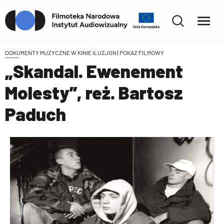
DOKUMENTY MUZYCZNE W KINIE ILUZJON
| POKAZ FILMOWY
„Skandal. Ewenement
Molesty”, reż. Bartosz
Paduch