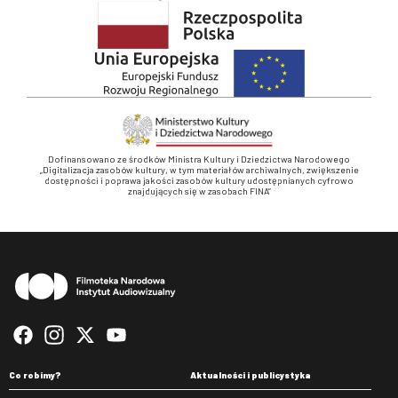
Dofinansowano ze środków Ministra Kultury i Dziedzictwa Narodowego
„Digitalizacja zasobów kultury, w tym materiałów archiwalnych, zwiększenie
dostępności i poprawa jakości zasobów kultury udostępnianych cyfrowo
znajdujących się w zasobach FINA”
Stopka
Co robimy?
Aktualności i publicystyka