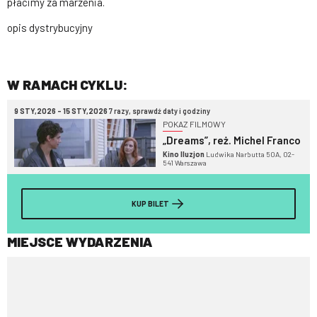
płacimy za marzenia.
opis dystrybucyjny
W RAMACH CYKLU:
9 STY,2026 - 15 STY,2026
7 razy, sprawdź daty i godziny
POKAZ FILMOWY
„Dreams”, reż. Michel Franco
Kino Iluzjon
Ludwika Narbutta 50A, 02-
541 Warszawa
KUP BILET
MIEJSCE WYDARZENIA