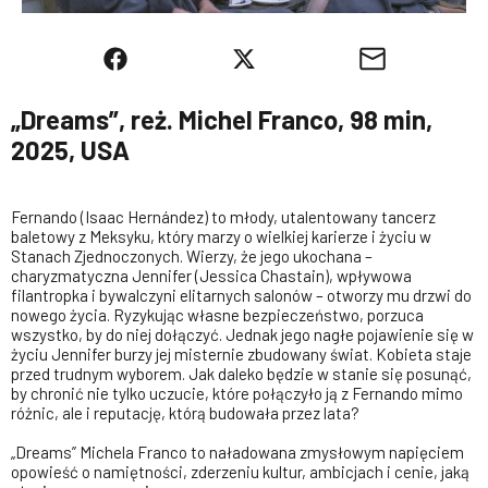
„Dreams”, reż. Michel Franco, 98 min,
2025, USA
Fernando (Isaac Hernández) to młody, utalentowany tancerz
baletowy z Meksyku, który marzy o wielkiej karierze i życiu w
Stanach Zjednoczonych. Wierzy, że jego ukochana –
charyzmatyczna Jennifer (Jessica Chastain), wpływowa
filantropka i bywalczyni elitarnych salonów – otworzy mu drzwi do
nowego życia. Ryzykując własne bezpieczeństwo, porzuca
wszystko, by do niej dołączyć. Jednak jego nagłe pojawienie się w
życiu Jennifer burzy jej misternie zbudowany świat. Kobieta staje
przed trudnym wyborem. Jak daleko będzie w stanie się posunąć,
by chronić nie tylko uczucie, które połączyło ją z Fernando mimo
różnic, ale i reputację, którą budowała przez lata?
„Dreams” Michela Franco to naładowana zmysłowym napięciem
opowieść o namiętności, zderzeniu kultur, ambicjach i cenie, jaką