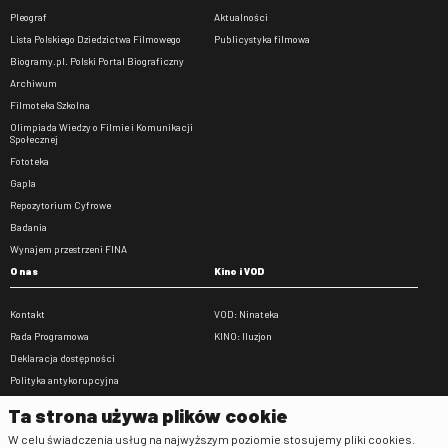
Pleograf
Aktualności
Lista Polskiego Dziedzictwa Filmowego
Publicystyka filmowa
Biogramy.pl. Polski Portal Biograficzny
Archiwum
Filmoteka Szkolna
Olimpiada Wiedzy o Filmie i Komunikacji
Społecznej
Fototeka
Gapla
Repozytorium Cyfrowe
Badania
Wynajem przestrzeni FINA
O nas
Kino i VOD
Kontakt
VOD: Ninateka
Rada Programowa
KINO: Iluzjon
Deklaracja dostępności
Polityka antykorupcyjna
BIP
Ta strona używa plików cookie
Zamówienia publiczne
W celu świadczenia usług na najwyższym poziomie stosujemy pliki cookies.
Praca w FINA