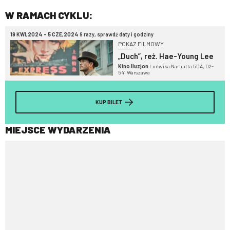
W RAMACH CYKLU:
19 KWI,2024 - 5 CZE,2024
9 razy, sprawdź daty i godziny
POKAZ FILMOWY
„Duch”, reż. Hae-Young Lee
Kino Iluzjon
Ludwika Narbutta 50A, 02-
541 Warszawa
KUP BILET
MIEJSCE WYDARZENIA