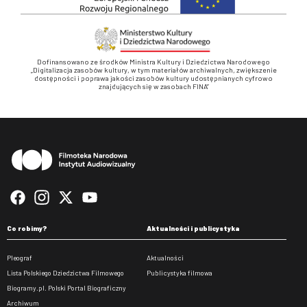
Dofinansowano ze środków Ministra Kultury i Dziedzictwa Narodowego
„Digitalizacja zasobów kultury, w tym materiałów archiwalnych, zwiększenie
dostępności i poprawa jakości zasobów kultury udostępnianych cyfrowo
znajdujących się w zasobach FINA”
Stopka
Co robimy?
Aktualności i publicystyka
Pleograf
Aktualności
Lista Polskiego Dziedzictwa Filmowego
Publicystyka filmowa
Biogramy.pl. Polski Portal Biograficzny
Archiwum