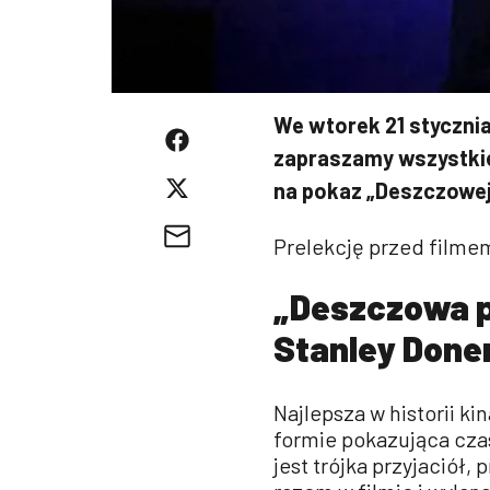
We wtorek 21 stycznia o
zapraszamy wszystkie
na pokaz „Deszczowej
Prelekcję przed filmem
„Deszczowa pi
Stanley Donen
Najlepsza w historii k
formie pokazująca cza
jest trójka przyjaciół