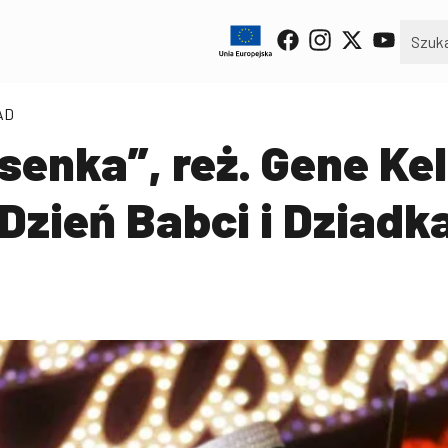
AD
enka”, reż. Gene Kel
Dzień Babci i Dziadk