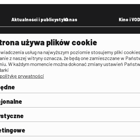
Aktualności i publicystyka
O nas
Kino i VOD
Aktualności
Kontakt
VOD: Ninat
trona używa plików cookie
zictwa
Publicystyka filmowa
Rada Programowa
KINO: Iluzj
świadczenia usług na najwyższym poziomie stosujemy pliki cookies
Deklaracja dostępności
anie z naszej witryny oznacza, że będą one zamieszczane w Państ
rtal
niu. W każdym momencie można dokonać zmiany ustawień Państ
Polityka antykorupcyjna
darki
politykę prywatności
BIP
Zamówienia publiczne
będne
Praca w FINA
mie i
j
jonalne
ystyczne
etingowe