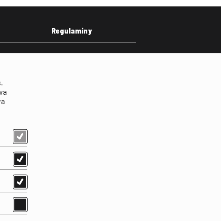
Regulaminy
eka
Regulamin strony
on
Klauzula informacyjna RODO
.
Regulamin użytkowania
wa
parkingu
wa
Regulamin użytkowania
parkingu podziemnego
Standardy ochrony
małoletnich
Regulamin kina Iluzjon
Regulamin udziału w
wydarzeniach plenerowych
na Dziedzińcu FINA
Regulamin dziedzińca
Regulamin Biblioteki