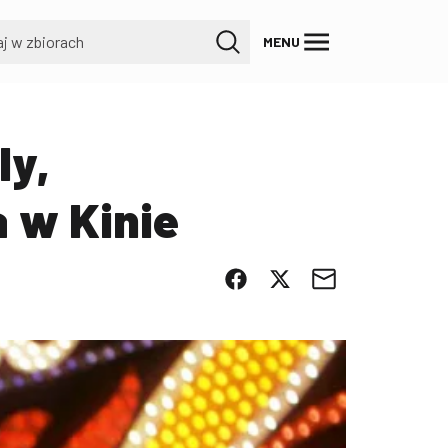
MENU
ly,
a w Kinie