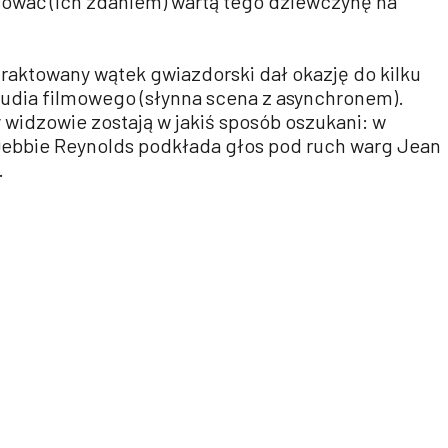
nsować (ich zdaniem) wartą tego dziewczynę na
traktowany wątek gwiazdorski dał okazję do kilku
tudia filmowego (słynna scena z asynchronem).
widzowie zostają w jakiś sposób oszukani: w
 Debbie Reynolds podkłada głos pod ruch warg Jean
.