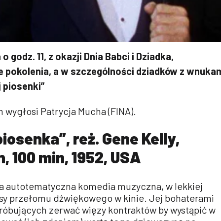
 godz. 11, z okazji Dnia Babci i Dziadka,
 pokolenia, a w szczególności dziadków z wnuka
 piosenki”
 wygłosi Patrycja Mucha (FINA).
osenka”, reż. Gene Kelly,
, 100 min, 1952, USA
ina autotematyczna komedia muzyczna, w lekkiej
sy przełomu dźwiękowego w kinie. Jej bohaterami
, próbujących zerwać więzy kontraktów by wystąpić w