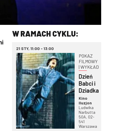
W RAMACH CYKLU:
mi
21 STY, 11:00 - 13:00
POKAZ
FILMOWY
| WYKŁAD
Dzień
Babci i
Dziadka
Kino
Iluzjon
Ludwika
Narbutta
50A, 02-
541
Warszawa