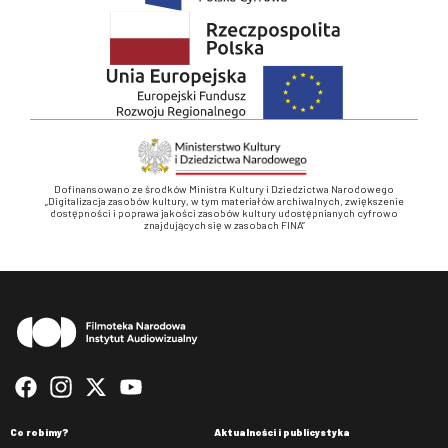
Dofinansowano ze środków Ministra Kultury i Dziedzictwa Narodowego
„Digitalizacja zasobów kultury, w tym materiałów archiwalnych, zwiększenie
dostępności i poprawa jakości zasobów kultury udostępnianych cyfrowo
znajdujących się w zasobach FINA”
Stopka
Co robimy?
Aktualności i publicystyka