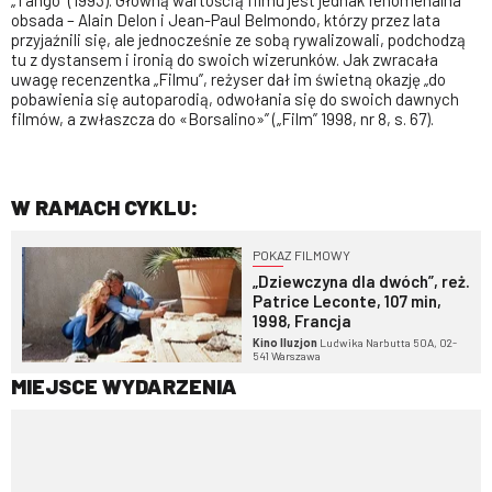
„Tango” (1993). Główną wartością filmu jest jednak fenomenalna
obsada – Alain Delon i Jean-Paul Belmondo, którzy przez lata
przyjaźnili się, ale jednocześnie ze sobą rywalizowali, podchodzą
tu z dystansem i ironią do swoich wizerunków. Jak zwracała
uwagę recenzentka „Filmu”, reżyser dał im świetną okazję „do
pobawienia się autoparodią, odwołania się do swoich dawnych
filmów, a zwłaszcza do «Borsalino»” („Film” 1998, nr 8, s. 67).
W RAMACH CYKLU:
POKAZ FILMOWY
„Dziewczyna dla dwóch”, reż.
Patrice Leconte, 107 min,
1998, Francja
Kino Iluzjon
Ludwika Narbutta 50A, 02-
541 Warszawa
MIEJSCE WYDARZENIA