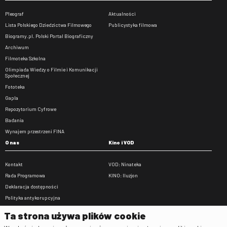
Pleograf
Aktualności
Lista Polskiego Dziedzictwa Filmowego
Publicystyka filmowa
Biogramy.pl. Polski Portal Biograficzny
Archiwum
Filmoteka Szkolna
Olimpiada Wiedzy o Filmie i Komunikacji
Społecznej
Fototeka
Gapla
Repozytorium Cyfrowe
Badania
Wynajem przestrzeni FINA
O nas
Kino i VOD
Kontakt
VOD: Ninateka
Rada Programowa
KINO: Iluzjon
Deklaracja dostępności
Polityka antykorupcyjna
BIP
Ta strona używa plików cookie
Zamówienia publiczne