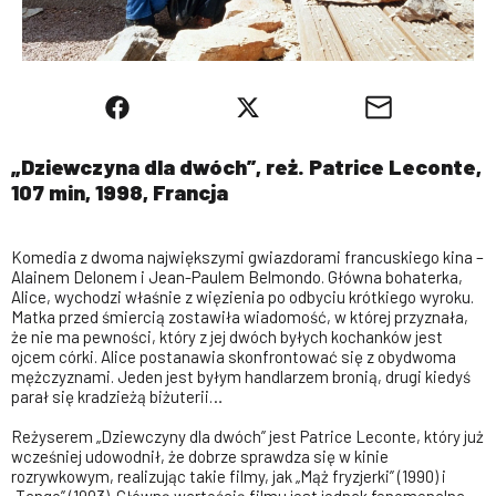
„Dziewczyna dla dwóch”, reż. Patrice Leconte,
107 min, 1998, Francja
Komedia z dwoma największymi gwiazdorami francuskiego kina –
Alainem Delonem i Jean-Paulem Belmondo. Główna bohaterka,
Alice, wychodzi właśnie z więzienia po odbyciu krótkiego wyroku.
Matka przed śmiercią zostawiła wiadomość, w której przyznała,
że nie ma pewności, który z jej dwóch byłych kochanków jest
ojcem córki. Alice postanawia skonfrontować się z obydwoma
mężczyznami. Jeden jest byłym handlarzem bronią, drugi kiedyś
parał się kradzieżą biżuterii…
Reżyserem „Dziewczyny dla dwóch” jest Patrice Leconte, który już
wcześniej udowodnił, że dobrze sprawdza się w kinie
rozrywkowym, realizując takie filmy, jak „Mąż fryzjerki” (1990) i