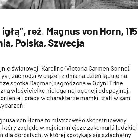
igłą”, reż. Magnus von Horn, 115
nia, Polska, Szwecja
jnie światowej. Karoline (Victoria Carmen Sonne),
ki, zachodzi w ciążę i z dnia na dzień ląduje na
odze spotka Dagmar (nagrodzona w Gdyni Trine
ną właścicielkę nielegalnej agencji adopcyjnej,
hronienie i pracę w charakterze mamki, trafi w sam
wydarzeń.
agnusa von Horna to mistrzowsko skonstruowany
y, który zagląda w najciemniejsze zakamarki ludzkiej
 dla dorosłych, w której spotykają się szlachetny