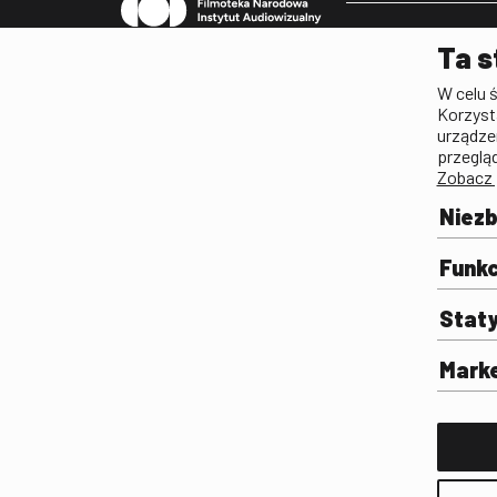
Pleograf
Ta s
Lista Polskiego Dzied
W celu 
Filmowego
Korzyst
Biogramy.pl. Polski Po
urządze
Biograficzny
przeglą
Zobacz 
Archiwum
Filmoteka Szkolna
Niez
Olimpiada Wiedzy o Fil
Komunikacji Społeczne
Funkc
Fototeka
Stat
Gapla
Repozytorium Cyfrowe
Mark
Badania
Wynajem przestrzeni 