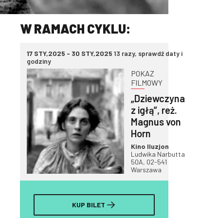
W RAMACH CYKLU:
17 STY,2025 - 30 STY,2025
13 razy, sprawdź daty i
godziny
POKAZ
FILMOWY
„Dziewczyna
z igłą”, reż.
Magnus von
Horn
Kino Iluzjon
Ludwika Narbutta
50A, 02-541
Warszawa
KUP BILET