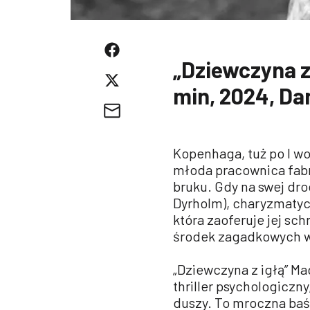
„Dziewczyna z 
min, 2024, Da
Kopenhaga, tuż po I wo
młoda pracownica fabry
bruku. Gdy na swej dr
Dyrholm), charyzmatycz
która zaoferuje jej sc
środek zagadkowych 
„Dziewczyna z igłą” M
thriller psychologiczn
duszy. To mroczna baśń