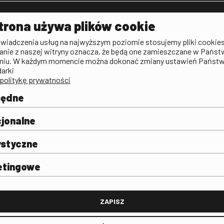
Aktualności
Kontakt
VOD: Ninat
trona używa plików cookie
zictwa
Publicystyka filmowa
Rada Programowa
KINO: Iluzj
świadczenia usług na najwyższym poziomie stosujemy pliki cookies
Deklaracja dostępności
anie z naszej witryny oznacza, że będą one zamieszczane w Państ
rtal
niu. W każdym momencie można dokonać zmiany ustawień Państ
Polityka antykorupcyjna
darki
politykę prywatności
BIP
Zamówienia publiczne
będne
Praca w FINA
mie i
j
jonalne
ystyczne
etingowe
FINA
ZAPISZ