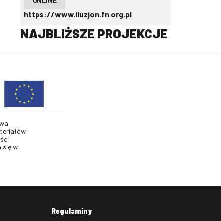
ONLINE
https://www.iluzjon.fn.org.pl
NAJBLIŻSZE PROJEKCJE
twa
ateriałów
ści
 się w
Regulaminy