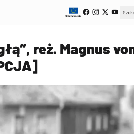
głą”, reż. Magnus vo
PCJA]