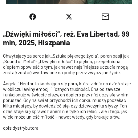
„Dźwięki miłości”, reż. Eva Libertad, 99
min, 2025, Hiszpania
Chwytający za serce jak „Sztuka pięknego życia”, pełen pasji jak
„Sound of Metal”– „Dźwięki miłości” to piękna, przepełniona
ciepłem opowieść o tym, jak nawet najsilniejsze uczucia mogą
zostać zostać wystawione na próbę przez zwyczajne życie.
Ángela i Héctor to kochająca się para, która z dnia na dzień staje
w obliczu lawiny emocji i licznych trudności. Ona od zawsze
funkcjonuje w świecie ciszy, on dopiero przy niej uczy się w nim
poruszać. Gdy na świat przychodzi ich córka, muszą poczekać
kilka miesięcy, by dowiedzieć się, czy dziewczynka słyszy. Ten
czas staje się sprawdzianem nie tylko ich relacji, ale i tego, jak
wiele może unieść miłość – nawet wtedy, gdy brakuje słów.
opis dystrybutora