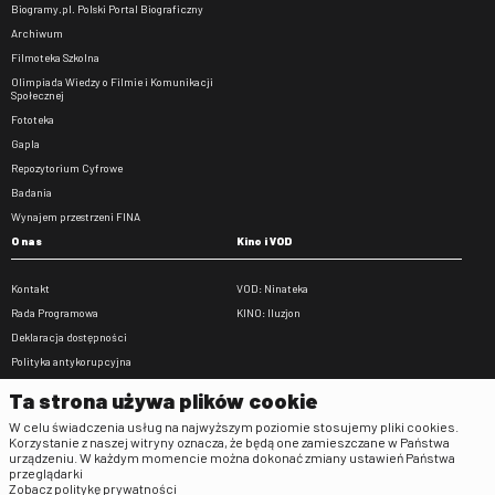
Biogramy.pl. Polski Portal Biograficzny
Archiwum
Filmoteka Szkolna
Olimpiada Wiedzy o Filmie i Komunikacji
Społecznej
Fototeka
Gapla
Repozytorium Cyfrowe
Badania
Wynajem przestrzeni FINA
O nas
Kino i VOD
Kontakt
VOD: Ninateka
Rada Programowa
KINO: Iluzjon
Deklaracja dostępności
Polityka antykorupcyjna
BIP
Ta strona używa plików cookie
Zamówienia publiczne
W celu świadczenia usług na najwyższym poziomie stosujemy pliki cookies.
Praca w FINA
Korzystanie z naszej witryny oznacza, że będą one zamieszczane w Państwa
urządzeniu. W każdym momencie można dokonać zmiany ustawień Państwa
Regulaminy
przeglądarki
Zobacz politykę prywatności